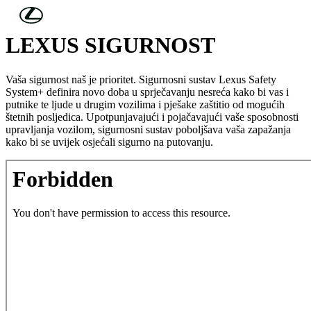
Skip to Main Content
(Press Enter)
LEXUS SIGURNOST
Vaša sigurnost naš je prioritet. Sigurnosni sustav Lexus Safety
System+ definira novo doba u sprječavanju nesreća kako bi vas i
putnike te ljude u drugim vozilima i pješake zaštitio od mogućih
štetnih posljedica. Upotpunjavajući i pojačavajući vaše sposobnosti
upravljanja vozilom, sigurnosni sustav poboljšava vaša zapažanja
kako bi se uvijek osjećali sigurno na putovanju.