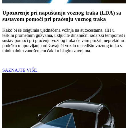
Upozorenje pri napuštanju voznog traka (LDA) sa
sustavom pomoći pri praćenju voznog traka
Kako bi se osigurala ujednačena vožnja na autocestama, ali i u
teškim prometnim gužvama, uključite dinamični radarski tempomat i
sustav pomoći pri praćenju voznog traka će vam pružati neprekidnu
podršku u upravljanju održavajući vozilo u središtu voznog traka s
minimalnim zanošenjem čak i u blagim zavojima.
SAZNAJTE VIŠE