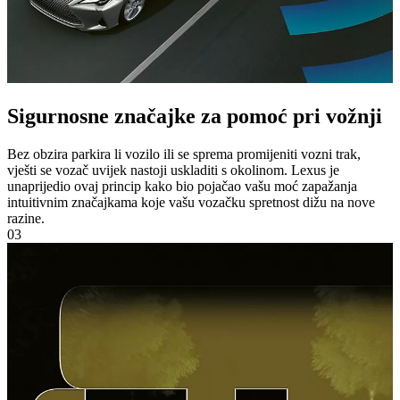
Sigurnosne značajke za pomoć pri vožnji
Bez obzira parkira li vozilo ili se sprema promijeniti vozni trak,
vješti se vozač uvijek nastoji uskladiti s okolinom. Lexus je
unaprijedio ovaj princip kako bio pojačao vašu moć zapažanja
intuitivnim značajkama koje vašu vozačku spretnost dižu na nove
razine.
03