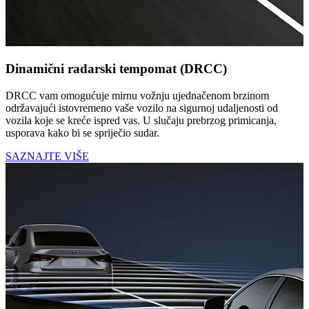
Dinamični radarski tempomat (DRCC)
DRCC vam omogućuje mirnu vožnju ujednačenom brzinom
održavajući istovremeno vaše vozilo na sigurnoj udaljenosti od
vozila koje se kreće ispred vas. U slučaju prebrzog primicanja,
usporava kako bi se spriječio sudar.
SAZNAJTE VIŠE