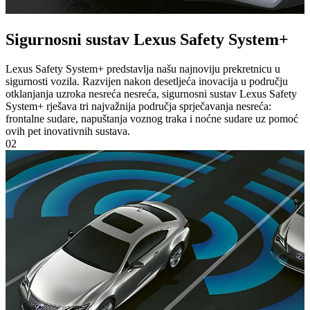
Sigurnosni sustav Lexus Safety System+
Lexus Safety System+ predstavlja našu najnoviju prekretnicu u
sigurnosti vozila. Razvijen nakon desetljeća inovacija u području
otklanjanja uzroka nesreća nesreća, sigurnosni sustav Lexus Safety
System+ rješava tri najvažnija područja sprječavanja nesreća:
frontalne sudare, napuštanja voznog traka i noćne sudare uz pomoć
ovih pet inovativnih sustava.
02