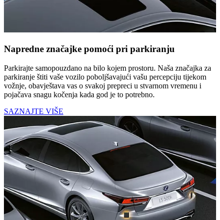
Napredne značajke pomoći pri parkiranju
Parkirajte samopouzdano na bilo kojem prostoru. Naša značajka za
parkiranje štiti vaše vozilo poboljšavajući vašu percepciju tijekom
vožnje, obavještava vas o svakoj prepreci u stvarnom vremenu i
pojačava snagu kočenja kada god je to potrebno.
SAZNAJTE VIŠE