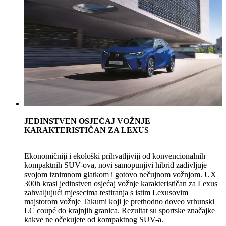
JEDINSTVEN OSJEĆAJ VOŽNJE
KARAKTERISTIČAN ZA LEXUS
Ekonomičniji i ekološki prihvatljiviji od konvencionalnih
kompaktnih SUV-ova, novi samopunjivi hibrid zadivljuje
svojom iznimnom glatkom i gotovo nečujnom vožnjom. UX
300h krasi jedinstven osjećaj vožnje karakterističan za Lexus
zahvaljujući mjesecima testiranja s istim Lexusovim
majstorom vožnje Takumi koji je prethodno doveo vrhunski
LC coupé do krajnjih granica. Rezultat su sportske značajke
kakve ne očekujete od kompaktnog SUV-a.