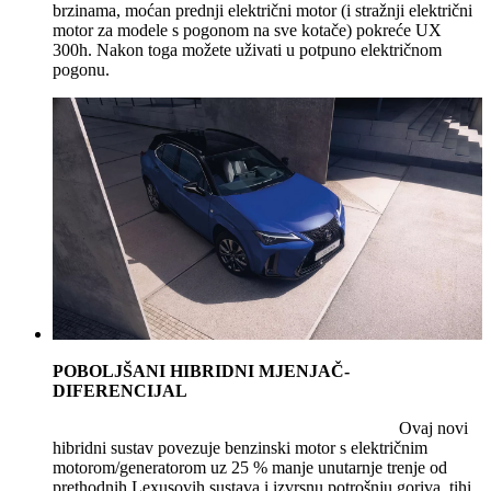
brzinama, moćan prednji električni motor (i stražnji električni
motor za modele s pogonom na sve kotače) pokreće UX
300h. Nakon toga možete uživati u potpuno električnom
pogonu.
POBOLJŠANI HIBRIDNI MJENJAČ-
DIFERENCIJAL
Ovaj novi
hibridni sustav povezuje benzinski motor s električnim
motorom/generatorom uz 25 % manje unutarnje trenje od
prethodnih Lexusovih sustava i izvrsnu potrošnju goriva, tihi