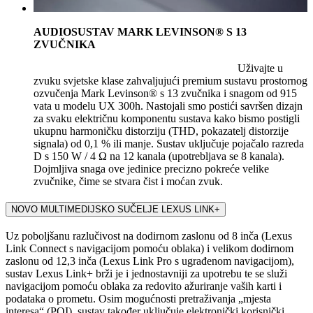
AUDIOSUSTAV MARK LEVINSON® S 13
ZVUČNIKA
Uživajte u
zvuku svjetske klase zahvaljujući premium sustavu prostornog
ozvučenja Mark Levinson® s 13 zvučnika i snagom od 915
vata u modelu UX 300h. Nastojali smo postići savršen dizajn
za svaku električnu komponentu sustava kako bismo postigli
ukupnu harmoničku distorziju (THD, pokazatelj distorzije
signala) od 0,1 % ili manje. Sustav uključuje pojačalo razreda
D s 150 W / 4 Ω na 12 kanala (upotrebljava se 8 kanala).
Dojmljiva snaga ove jedinice precizno pokreće velike
zvučnike, čime se stvara čist i moćan zvuk.
NOVO MULTIMEDIJSKO SUČELJE LEXUS LINK+
Uz poboljšanu razlučivost na dodirnom zaslonu od 8 inča (Lexus
Link Connect s navigacijom pomoću oblaka) i velikom dodirnom
zaslonu od 12,3 inča (Lexus Link Pro s ugrađenom navigacijom),
sustav Lexus Link+ brži je i jednostavniji za upotrebu te se služi
navigacijom pomoću oblaka za redovito ažuriranje vaših karti i
podataka o prometu. Osim mogućnosti pretraživanja „mjesta
interesa“ (POI), sustav također uključuje elektronički korisnički