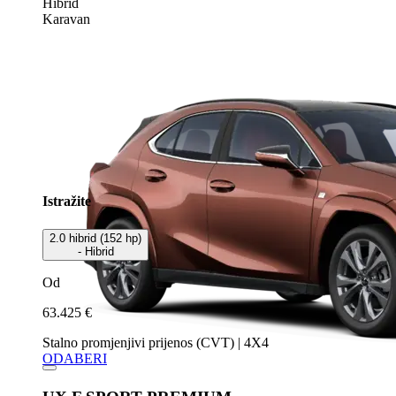
Hibrid
Karavan
Istražite
2.0 hibrid (152 hp)
- Hibrid
Od
63.425 €
Stalno promjenjivi prijenos (CVT) | 4X4
ODABERI