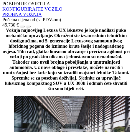
POBUĐUJE OSJETILA
KONFIGURIRAJTE VOZILO
PROBNA VOŽNJA
Početna cijena od
(sa PDV-om)
45.730 €
Vožnja najnovijeg Lexusa UX iskustvo je koje nadilazi puko
mehaničko upravljanje. Okruženi ste izvanrednim tehničkim
dostignućima, od 5. generacije Lexusovog samopunjivog
hibridnog pogona do iznimno krute šasije i nadograđenog
ovjesa. Tihi rad, glatko linearno ubrzanje i precizna agilnost pri
vožnji po gradskim ulicama jednostavno su nenadmašni.
Također smo uveli brojna poboljšanja u unutrašnjosti
automobila. Uz nove obloge i presvlake, možete naručiti i
unutrašnjost bez kože koju su izradili majstori tehnike Takumi.
Spremite se za poseban doživljaj. Sjednite za upravljač
luksuznog kompaktnog SUV-a UX 300h i odmah ćete shvatiti
što smo htjeli reći.