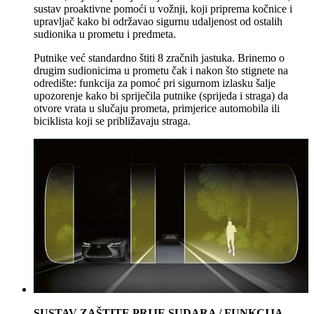
sustav proaktivne pomoći u vožnji, koji priprema kočnice i
upravljač kako bi održavao sigurnu udaljenost od ostalih
sudionika u prometu i predmeta.
Putnike već standardno štiti 8 zračnih jastuka. Brinemo o
drugim sudionicima u prometu čak i nakon što stignete na
odredište: funkcija za pomoć pri sigurnom izlasku šalje
upozorenje kako bi spriječila putnike (sprijeda i straga) da
otvore vrata u slučaju prometa, primjerice automobila ili
biciklista koji se približavaju straga.
SUSTAV ZAŠTITE PRIJE SUDARA / FUNKCIJA