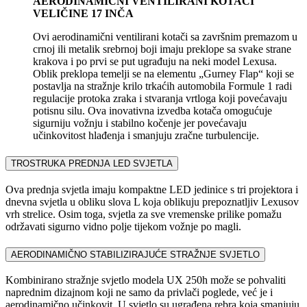
AERODINAMIČNI VENTILIRANI KOTAČI
VELIČINE 17 INČA
Ovi aerodinamični ventilirani kotači sa završnim premazom u
crnoj ili metalik srebrnoj boji imaju preklope sa svake strane
krakova i po prvi se put ugrađuju na neki model Lexusa.
Oblik preklopa temelji se na elementu „Gurney Flap“ koji se
postavlja na stražnje krilo trkaćih automobila Formule 1 radi
regulacije protoka zraka i stvaranja vrtloga koji povećavaju
potisnu silu. Ova inovativna izvedba kotača omogućuje
sigurniju vožnju i stabilno kočenje jer povećavaju
učinkovitost hlađenja i smanjuju zračne turbulencije.
TROSTRUKA PREDNJA LED SVJETLA
Ova prednja svjetla imaju kompaktne LED jedinice s tri projektora i
dnevna svjetla u obliku slova L koja oblikuju prepoznatljiv Lexusov
vrh strelice. Osim toga, svjetla za sve vremenske prilike pomažu
održavati sigurno vidno polje tijekom vožnje po magli.
AERODINAMIČNO STABILIZIRAJUĆE STRAŽNJE SVJETLO
Kombinirano stražnje svjetlo modela UX 250h može se pohvaliti
naprednim dizajnom koji ne samo da privlači poglede, već je i
aerodinamično učinkovit. U svjetlo su ugrađena rebra koja smanjuju