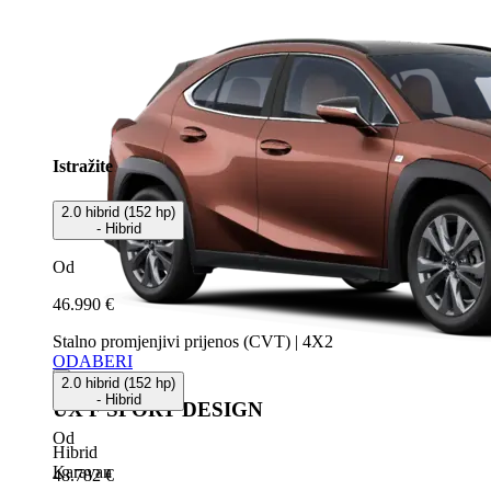
Istražite
2.0 hibrid (152 hp)
- Hibrid
Od
46.990 €
Stalno promjenjivi prijenos (CVT) | 4X2
ODABERI
2.0 hibrid (152 hp)
- Hibrid
UX F SPORT DESIGN
Od
Hibrid
Karavan
48.782 €