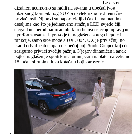
Lexusovi
dizajneri neumorno su radili na stvaranju upečatljivog
luksuznog kompaktnog SUV-a naelektrizirane dinamične
privlačnosti. Njihovi su napori vidljivi čak i u najmanjim
detaljima kao što je jedinstveno stražnje LED-svjetlo čiji
elegantan i aerodinamičan oblik pridonosi osjećaju upravljanja
i performansama. Upravo je tu naglašena sprega ljepote i
funkcije, samo srce modela UX 300h. UX je privlačniji no
ikad i odsad je dostupan u smeđoj boji Sonic Copper koja će
zasigurno privući svačiju pažnju. Njegov dinamičan i tanak
izgled naglašen je sportskim aluminijskim naplatcima veličine
18 inča i obrubima luka kotača u boji karoserije.