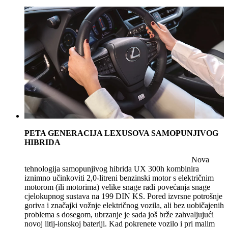
PETA GENERACIJA LEXUSOVA SAMOPUNJIVOG
HIBRIDA
Nova
tehnologija samopunjivog hibrida UX 300h kombinira
iznimno učinkoviti 2,0-litreni benzinski motor s električnim
motorom (ili motorima) velike snage radi povećanja snage
cjelokupnog sustava na 199 DIN KS. Pored izvrsne potrošnje
goriva i značajki vožnje električnog vozila, ali bez uobičajenih
problema s dosegom, ubrzanje je sada još brže zahvaljujući
novoj litij-ionskoj bateriji. Kad pokrenete vozilo i pri malim