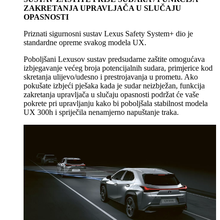
ZAKRETANJA UPRAVLJAČA U SLUČAJU
OPASNOSTI
Priznati sigurnosni sustav Lexus Safety System+ dio je
standardne opreme svakog modela UX.
Poboljšani Lexusov sustav predsudarne zaštite omogućava
izbjegavanje većeg broja potencijalnih sudara, primjerice kod
skretanja ulijevo/udesno i prestrojavanja u prometu. Ako
pokušate izbjeći pješaka kada je sudar neizbježan, funkcija
zakretanja upravljača u slučaju opasnosti podržat će vaše
pokrete pri upravljanju kako bi poboljšala stabilnost modela
UX 300h i spriječila nenamjerno napuštanje traka.