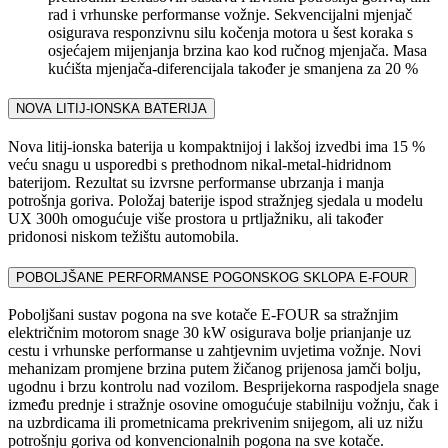
rad i vrhunske performanse vožnje. Sekvencijalni mjenjač
osigurava responzivnu silu kočenja motora u šest koraka s
osjećajem mijenjanja brzina kao kod ručnog mjenjača. Masa
kućišta mjenjača-diferencijala također je smanjena za 20 %
NOVA LITIJ-IONSKA BATERIJA
Nova litij-ionska baterija u kompaktnijoj i lakšoj izvedbi ima 15 %
veću snagu u usporedbi s prethodnom nikal-metal-hidridnom
baterijom. Rezultat su izvrsne performanse ubrzanja i manja
potrošnja goriva. Položaj baterije ispod stražnjeg sjedala u modelu
UX 300h omogućuje više prostora u prtljažniku, ali također
pridonosi niskom težištu automobila.
POBOLJŠANE PERFORMANSE POGONSKOG SKLOPA E-FOUR
Poboljšani sustav pogona na sve kotače E-FOUR sa stražnjim
električnim motorom snage 30 kW osigurava bolje prianjanje uz
cestu i vrhunske performanse u zahtjevnim uvjetima vožnje. Novi
mehanizam promjene brzina putem žičanog prijenosa jamči bolju,
ugodnu i brzu kontrolu nad vozilom. Besprijekorna raspodjela snage
između prednje i stražnje osovine omogućuje stabilniju vožnju, čak i
na uzbrdicama ili prometnicama prekrivenim snijegom, ali uz nižu
potrošnju goriva od konvencionalnih pogona na sve kotače.