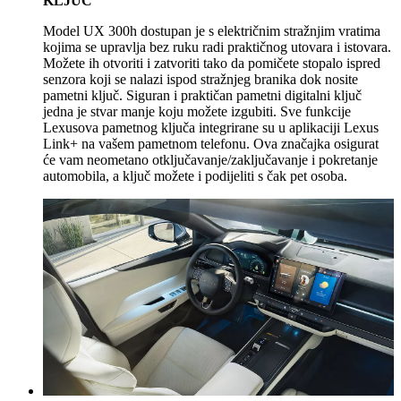
KLJUČ
Model UX 300h dostupan je s električnim stražnjim vratima
kojima se upravlja bez ruku radi praktičnog utovara i istovara.
Možete ih otvoriti i zatvoriti tako da pomičete stopalo ispred
senzora koji se nalazi ispod stražnjeg branika dok nosite
pametni ključ. Siguran i praktičan pametni digitalni ključ
jedna je stvar manje koju možete izgubiti. Sve funkcije
Lexusova pametnog ključa integrirane su u aplikaciji Lexus
Link+ na vašem pametnom telefonu. Ova značajka osigurat
će vam neometano otključavanje/zaključavanje i pokretanje
automobila, a ključ možete i podijeliti s čak pet osoba.