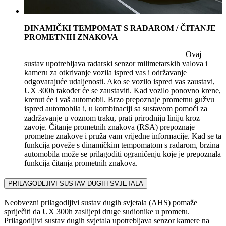
DINAMIČKI TEMPOMAT S RADAROM / ČITANJE
PROMETNIH ZNAKOVA
Ovaj
sustav upotrebljava radarski senzor milimetarskih valova i
kameru za otkrivanje vozila ispred vas i održavanje
odgovarajuće udaljenosti. Ako se vozilo ispred vas zaustavi,
UX 300h također će se zaustaviti. Kad vozilo ponovno krene,
krenut će i vaš automobil. Brzo prepoznaje prometnu gužvu
ispred automobila i, u kombinaciji sa sustavom pomoći za
zadržavanje u voznom traku, prati prirodniju liniju kroz
zavoje. Čitanje prometnih znakova (RSA) prepoznaje
prometne znakove i pruža vam vrijedne informacije. Kad se ta
funkcija poveže s dinamičkim tempomatom s radarom, brzina
automobila može se prilagoditi ograničenju koje je prepoznala
funkcija čitanja prometnih znakova.
PRILAGODLJIVI SUSTAV DUGIH SVJETALA
Neobvezni prilagodljivi sustav dugih svjetala (AHS) pomaže
spriječiti da UX 300h zaslijepi druge sudionike u prometu.
Prilagodljivi sustav dugih svjetala upotrebljava senzor kamere na