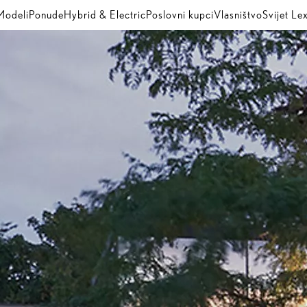
Modeli
Ponude
Hybrid & Electric
Poslovni kupci
Vlasništvo
Svijet Le