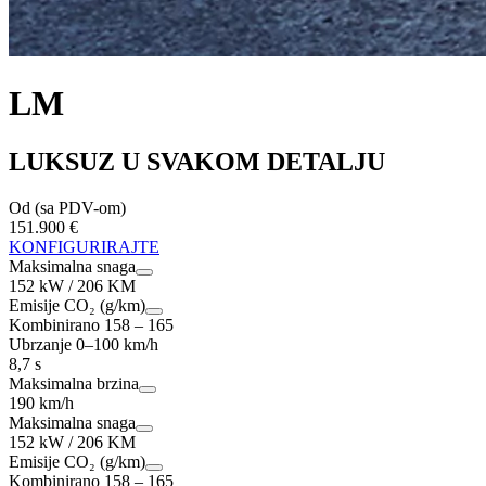
LM
LUKSUZ U SVAKOM DETALJU
Od (sa PDV-om)
151.900 €
KONFIGURIRAJTE
Maksimalna snaga
152 kW / 206 KM
Emisije CO₂ (g/km)
Kombinirano 158 – 165
Ubrzanje 0–100 km/h
8,7 s
Maksimalna brzina
190 km/h
Maksimalna snaga
152 kW / 206 KM
Emisije CO₂ (g/km)
Kombinirano 158 – 165