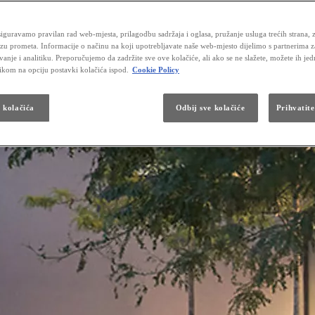
iguravamo pravilan rad web-mjesta, prilagodbu sadržaja i oglasa, pružanje usluga trećih strana, 
izu prometa. Informacije o načinu na koji upotrebljavate naše web-mjesto dijelimo s partnerima 
vanje i analitiku. Preporučujemo da zadržite sve ove kolačiće, ali ako se ne slažete, možete ih je
likom na opciju postavki kolačića ispod.
Cookie Policy
a kolačića
Odbij sve kolačiće
Prihvatite