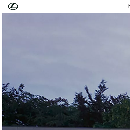
(Press Enter)
Skip to Main Content
loaded content