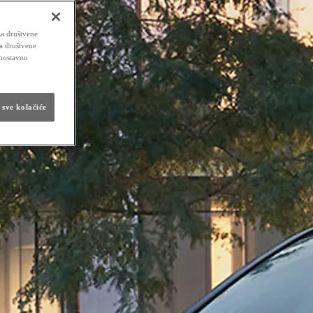
za društvene
za društvene
dnostavno
 sve kolačiće