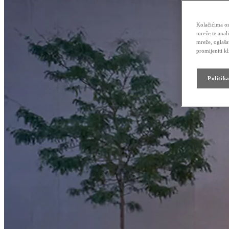
Kolačićima os
mreže te anal
mreže, oglaša
promijeniti k
Politik