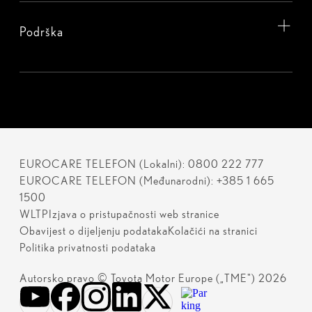
Podrška
EUROCARE TELEFON (Lokalni): 0800 222 777
EUROCARE TELEFON (Međunarodni): +385 1 665
1500
WLTP
Izjava o pristupačnosti web stranice
Obavijest o dijeljenju podataka
Kolačići na stranici
Politika privatnosti podataka
Autorsko pravo © Toyota Motor Europe („TME") 2026