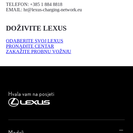
TELEFON: +385 1 884 8818
EMAIL: hr@lexus-charging-network.eu
DOŽIVITE LEXUS
ODABERITE SVOJ LEXUS
PRONAĐITE CENTAR
ZAKAŽITE PROBNU VOŽNJU
Hvala vam na posjeti
Modeli