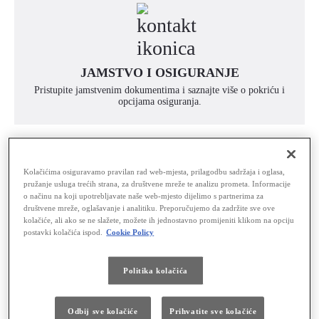
JAMSTVO I OSIGURANJE
Pristupite jamstvenim dokumentima i saznajte više o pokriću i
opcijama osiguranja.
Kolačićima osiguravamo pravilan rad web-mjesta, prilagodbu sadržaja i oglasa,
pružanje usluga trećih strana, za društvene mreže te analizu prometa. Informacije
o načinu na koji upotrebljavate naše web-mjesto dijelimo s partnerima za
društvene mreže, oglašavanje i analitiku. Preporučujemo da zadržite sve ove
E-NARUČIVANJE NA SERVIS
kolačiće, ali ako se ne slažete, možete ih jednostavno promijeniti klikom na opciju
postavki kolačića ispod.
Cookie Policy
Brzo i praktično rezervirajte svoj termin servisa online.
Politika kolačića
Odbij sve kolačiće
Prihvatite sve kolačiće