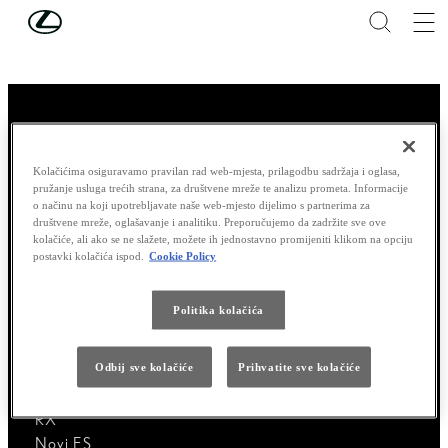
Skip to Main Content
(Press Enter)
Kolačićima osiguravamo pravilan rad web-mjesta, prilagodbu sadržaja i oglasa,
Hvala vam na posjeti
pružanje usluga trećih strana, za društvene mreže te analizu prometa. Informacije
o načinu na koji upotrebljavate naše web-mjesto dijelimo s partnerima za
društvene mreže, oglašavanje i analitiku. Preporučujemo da zadržite sve ove
kolačiće, ali ako se ne slažete, možete ih jednostavno promijeniti klikom na opciju
postavki kolačića ispod.
Cookie Policy
Modeli
Politika kolačića
LBX
UX
Odbij sve kolačiće
Prihvatite sve kolačiće
NX
RZ
RX
Novi ES