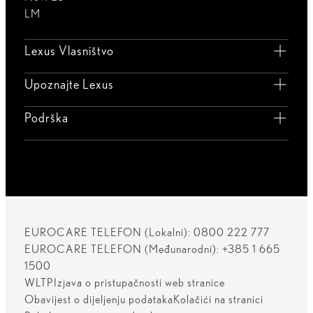
LM
Lexus Vlasništvo
Upoznajte Lexus
Podrška
EUROCARE TELEFON (Lokalni): 0800 222 777
EUROCARE TELEFON (Međunarodni): +385 1 665
1500
WLTP
Izjava o pristupačnosti web stranice
Obavijest o dijeljenju podataka
Kolačići na stranici