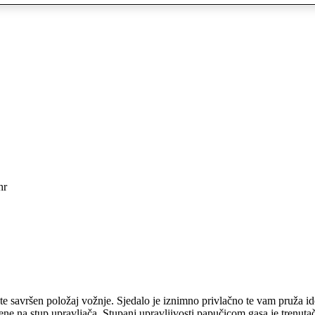
hr
e savršen položaj vožnje. Sjedalo je iznimno privlačno te vam pruža id
ene na stup upravljača. Stupanj upravljivosti papučicom gasa je trenuta