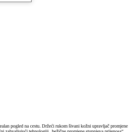
ealan pogled na cestu. Držeći rukom šivani kožni upravljač promjene
čni zahvaljujući tehnologiji „bežične promjene stupnjeva prijenosa“.