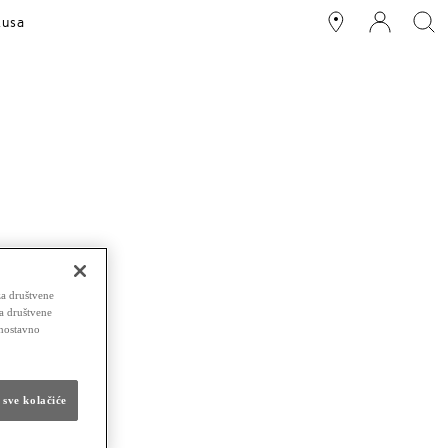
xusa
za društvene
za društvene
dnostavno
 sve kolačiće