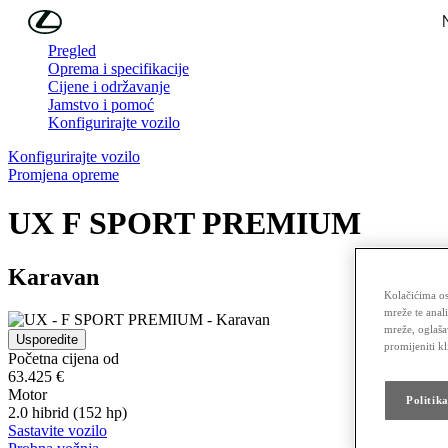
Skip to Main Content
(Press Enter)
Pregled
Oprema i specifikacije
Cijene i održavanje
Jamstvo i pomoć
Konfigurirajte vozilo
Konfigurirajte vozilo
Promjena opreme
UX
F SPORT PREMIUM
Karavan
Kolačićima os
mreže te anal
mreže, oglaša
Usporedite
promijeniti k
Početna cijena od
63.425 €
Motor
Politik
2.0 hibrid (152 hp)
Sastavite vozilo