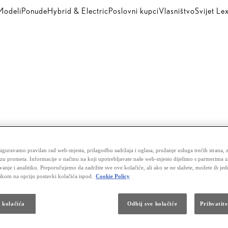
Modeli
Ponude
Hybrid & Electric
Poslovni kupci
Vlasništvo
Svijet Le
iguravamo pravilan rad web-mjesta, prilagodbu sadržaja i oglasa, pružanje usluga trećih strana, 
izu prometa. Informacije o načinu na koji upotrebljavate naše web-mjesto dijelimo s partnerima 
vanje i analitiku. Preporučujemo da zadržite sve ove kolačiće, ali ako se ne slažete, možete ih je
likom na opciju postavki kolačića ispod.
Cookie Policy
a kolačića
Odbij sve kolačiće
Prihvatite