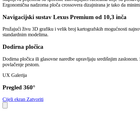
Ergonomična nadzorna ploča crossovera dizajnirana je tako da minimizir
Navigacijski sustav Lexus Premium od 10,3 inča
Pružajući živu 3D grafiku i velik broj kartografskih mogućnosti najn
standardnim modelima.
Dodirna pločica
Dodirna pločica ili glasovne naredbe upravljaju središnjim zaslonom. S
povlačenje prstom.
UX Galerija
Pregled 360°
Cijeli ekran
Zatvoriti