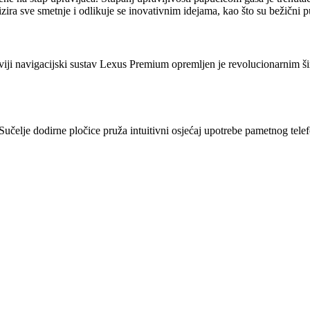
a sve smetnje i odlikuje se inovativnim idejama, kao što su bežični pun
oviji navigacijski sustav Lexus Premium opremljen je revolucionarnim 
učelje dodirne pločice pruža intuitivni osjećaj upotrebe pametnog telef