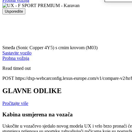
Probna vožnja
Usporedite
Smeđa (Sonic Copper 4Y5) s crnim krovom (M03)
Sastavite vozilo
Probna vožnja
Read timed out
POST https://dxp-webcarconfig.lexus-europe.com/v1/compare-v2/hr/
GLAVNE ODLIKE
Pročitajte više
Kabina usmjerena na vozača
Uskočite u vozačevo sjedalo novog modela UX i vrlo brzo pronaći ćet
stupnjeva prijenosa su sportske zahvaljujući ručicama koje su postavlj