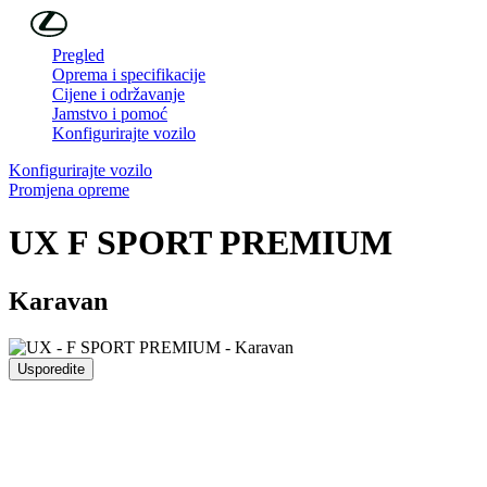
Skip to Main Content
(Press Enter)
Pregled
Oprema i specifikacije
Cijene i održavanje
Jamstvo i pomoć
Konfigurirajte vozilo
Konfigurirajte vozilo
Promjena opreme
UX
F SPORT PREMIUM
Karavan
Usporedite