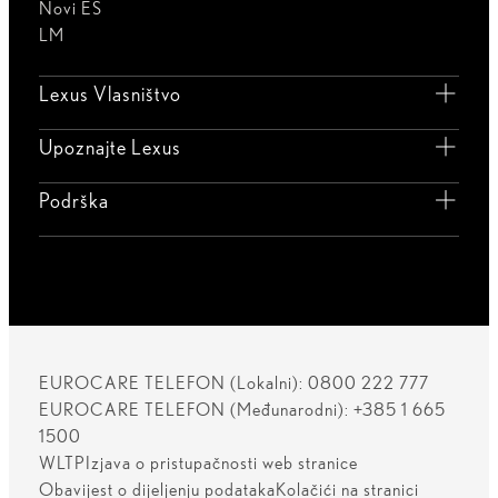
Novi ES
LM
Lexus Vlasništvo
Upoznajte Lexus
Podrška
EUROCARE TELEFON (Lokalni): 0800 222 777
EUROCARE TELEFON (Međunarodni): +385 1 665
1500
WLTP
Izjava o pristupačnosti web stranice
Obavijest o dijeljenju podataka
Kolačići na stranici