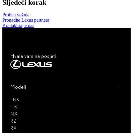
Sljedeći korak
Probna vožnja
Pronađite Lexus partnera
Kontaktirajte nas
Hvala vam na posjeti
Modeli
LBX
UX
NX
RZ
RX