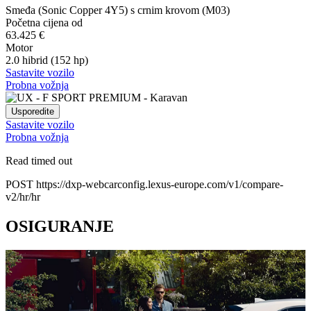
Smeđa (Sonic Copper 4Y5) s crnim krovom (M03)
Početna cijena od
63.425 €
Motor
2.0 hibrid (152 hp)
Sastavite vozilo
Probna vožnja
Usporedite
Sastavite vozilo
Probna vožnja
Read timed out
POST https://dxp-webcarconfig.lexus-europe.com/v1/compare-
v2/hr/hr
OSIGURANJE