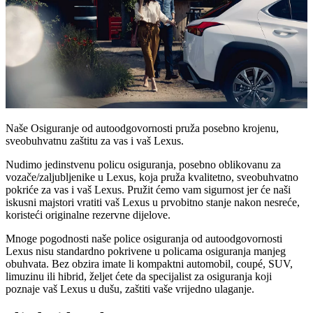
Naše Osiguranje od autoodgovornosti pruža posebno krojenu,
sveobuhvatnu zaštitu za vas i vaš Lexus.
Nudimo jedinstvenu policu osiguranja, posebno oblikovanu za
vozače/zaljubljenike u Lexus, koja pruža kvalitetno, sveobuhvatno
pokriće za vas i vaš Lexus. Pružit ćemo vam sigurnost jer će naši
iskusni majstori vratiti vaš Lexus u prvobitno stanje nakon nesreće,
koristeći originalne rezervne dijelove.
Mnoge pogodnosti naše police osiguranja od autoodgovornosti
Lexus nisu standardno pokrivene u policama osiguranja manjeg
obuhvata. Bez obzira imate li kompaktni automobil, coupé, SUV,
limuzinu ili hibrid, željet ćete da specijalist za osiguranja koji
poznaje vaš Lexus u dušu, zaštiti vaše vrijedno ulaganje.