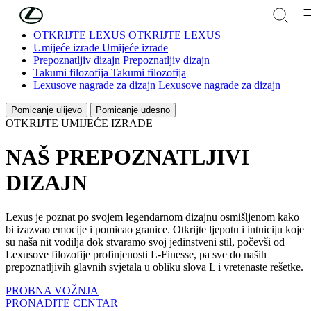
Skip to Main Content
(Press Enter)
OTKRIJTE LEXUS
OTKRIJTE LEXUS
Umijeće izrade
Umijeće izrade
Prepoznatljiv dizajn
Prepoznatljiv dizajn
Takumi filozofija
Takumi filozofija
Lexusove nagrade za dizajn
Lexusove nagrade za dizajn
Pomicanje ulijevo
Pomicanje udesno
OTKRIJTE UMIJEĆE IZRADE
NAŠ PREPOZNATLJIVI
DIZAJN
Lexus je poznat po svojem legendarnom dizajnu osmišljenom kako
bi izazvao emocije i pomicao granice. Otkrijte ljepotu i intuiciju koje
su naša nit vodilja dok stvaramo svoj jedinstveni stil, počevši od
Lexusove filozofije profinjenosti L-Finesse, pa sve do naših
prepoznatljivih glavnih svjetala u obliku slova L i vretenaste rešetke.
PROBNA VOŽNJA
PRONAĐITE CENTAR