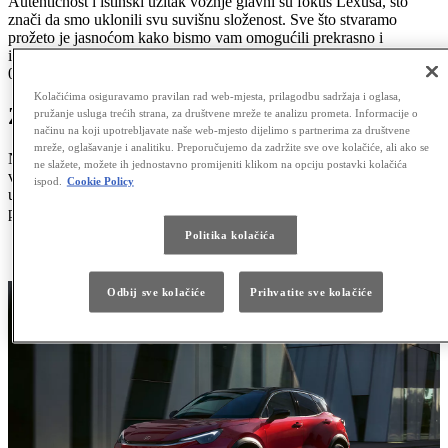
Autentičnost i istinski užitak vožnje glavni su fokus Lexusa, što
znači da smo uklonili svu suvišnu složenost. Sve što stvaramo
prožeto je jasnoćom kako bismo vam omogućili prekrasno i
intuitivno iskustvo čistog užitka.
03
Kolačićima osiguravamo pravilan rad web-mjesta, prilagodbu sadržaja i oglasa,
ZAVODLJIVA ELEGANCIJA
pružanje usluga trećih strana, za društvene mreže te analizu prometa. Informacije o
načinu na koji upotrebljavate naše web-mjesto dijelimo s partnerima za društvene
mreže, oglašavanje i analitiku. Preporučujemo da zadržite sve ove kolačiće, ali ako se
Naša vozila obuzet će sva vaša osjetila. Svakim pogledom sve će
ne slažete, možete ih jednostavno promijeniti klikom na opciju postavki kolačića
vas više privlačiti njihova elegantna karoserija, zanimljivi detalji i
ispod.
Cookie Policy
upečatljivi vizualni izraz. Naši dizajneri to nazivaju vizualnim
putovanjem.
Politika kolačića
ZNAČAJKE JEDINSTVENOG DIZAJNA
Odbij sve kolačiće
Prihvatite sve kolačiće