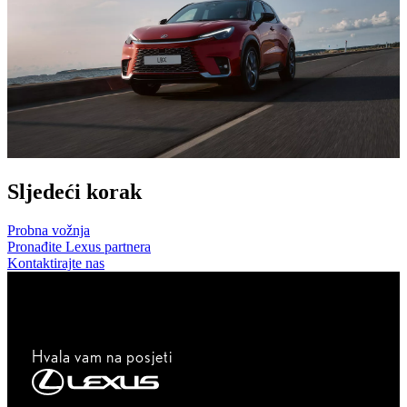
Sljedeći korak
Probna vožnja
Pronađite Lexus partnera
Kontaktirajte nas
Hvala vam na posjeti