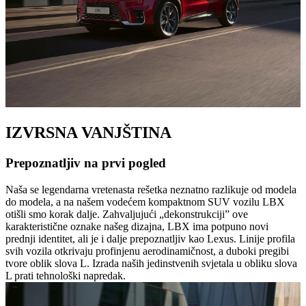
IZVRSNA VANJŠTINA
Prepoznatljiv na prvi pogled
Naša se legendarna vretenasta rešetka neznatno razlikuje od modela
do modela, a na našem vodećem kompaktnom SUV vozilu LBX
otišli smo korak dalje. Zahvaljujući „dekonstrukciji” ove
karakteristične oznake našeg dizajna, LBX ima potpuno novi
prednji identitet, ali je i dalje prepoznatljiv kao Lexus. Linije profila
svih vozila otkrivaju profinjenu aerodinamičnost, a duboki pregibi
tvore oblik slova L. Izrada naših jedinstvenih svjetala u obliku slova
L prati tehnološki napredak.