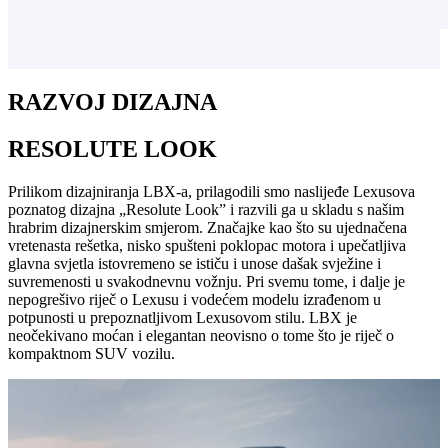
RAZVOJ DIZAJNA
RESOLUTE LOOK
Prilikom dizajniranja LBX-a, prilagodili smo naslijeđe Lexusova
poznatog dizajna „Resolute Look” i razvili ga u skladu s našim
hrabrim dizajnerskim smjerom. Značajke kao što su ujednačena
vretenasta rešetka, nisko spušteni poklopac motora i upečatljiva
glavna svjetla istovremeno se ističu i unose dašak svježine i
suvremenosti u svakodnevnu vožnju. Pri svemu tome, i dalje je
nepogrešivo riječ o Lexusu i vodećem modelu izrađenom u
potpunosti u prepoznatljivom Lexusovom stilu. LBX je
neočekivano moćan i elegantan neovisno o tome što je riječ o
kompaktnom SUV vozilu.