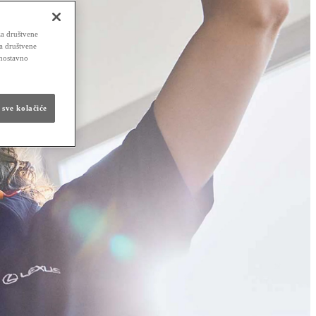
za društvene
za društvene
dnostavno
 sve kolačiće