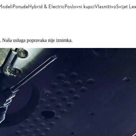
Modeli
Ponude
Hybrid & Electric
Poslovni kupci
Vlasništvo
Svijet Le
i. Naša usluga popravaka nije iznimka.