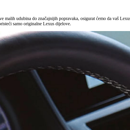
alih udubina do značajnijih popravaka, osigurat ćemo da vaš Lexus i
risteći samo originalne Lexus dijelove.