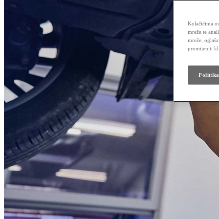
Kolačićima os
mreže te anal
mreže, oglaša
promijeniti k
Politik