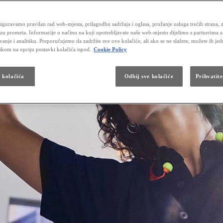
iguravamo pravilan rad web-mjesta, prilagodbu sadržaja i oglasa, pružanje usluga trećih strana, 
izu prometa. Informacije o načinu na koji upotrebljavate naše web-mjesto dijelimo s partnerima 
vanje i analitiku. Preporučujemo da zadržite sve ove kolačiće, ali ako se ne slažete, možete ih je
likom na opciju postavki kolačića ispod.
Cookie Policy
a kolačića
Odbij sve kolačiće
Prihvatite