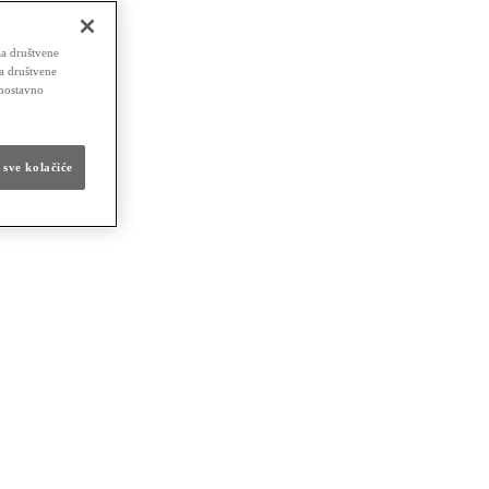
za društvene
za društvene
dnostavno
 sve kolačiće