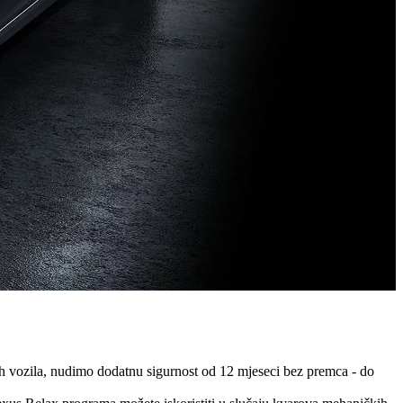
h vozila, nudimo dodatnu sigurnost od 12 mjeseci bez premca - do