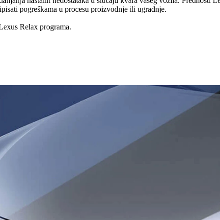
klanjanja nastalih nedostataka u slučaju kvara vašeg vozila. Prednosti 
ipisati pogreškama u procesu proizvodnje ili ugradnje.
a Lexus Relax programa.