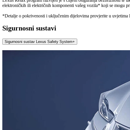
Lexus Relax program razvijen je s ciljem osiguranja bezbrižnosti te u
elektroničkih ili električnih komponenti vašeg vozila* koji se mogu pr
*Detalje o pokrivenosti i uključenim dijelovima provjerite u uvjetim
Sigurnosni sustavi
Sigurnosni sustav Lexus Safety System+