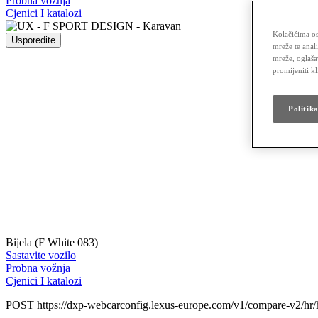
Probna vožnja
Cjenici I katalozi
Kolačićima os
Usporedite
mreže te anal
mreže, oglaša
promijeniti k
Politik
Bijela (F White 083)
Sastavite vozilo
Probna vožnja
Cjenici I katalozi
POST https://dxp-webcarconfig.lexus-europe.com/v1/compare-v2/hr/