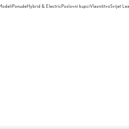
Modeli
Ponude
Hybrid & Electric
Poslovni kupci
Vlasništvo
Svijet Le