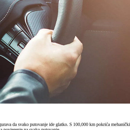
urava da svako putovanje ide glatko. S 100,000 km pokrića mehanički
za povjerenje na svako putovanje.