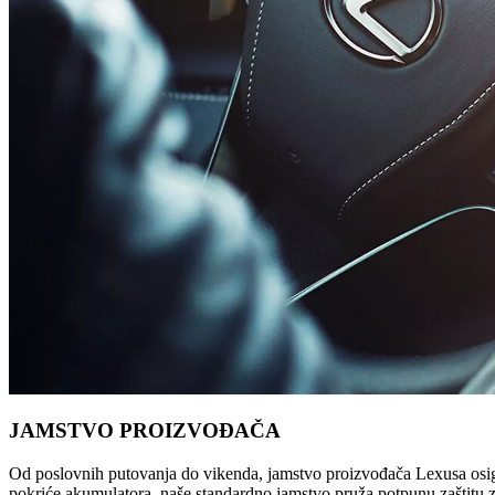
JAMSTVO PROIZVOĐAČA
Od poslovnih putovanja do vikenda, jamstvo proizvođača Lexusa osig
pokriće akumulatora, naše standardno jamstvo pruža potpunu zaštitu 