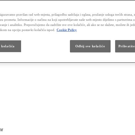
iguravamo pravilan rad web-mjesta, prilagodbu sadržaja i oglasa, pružanje usluga trećih strana, 
izu prometa. Informacije o načinu na koji upotrebljavate naše web-mjesto dijelimo s partnerima 
vanje i analitiku. Preporučujemo da zadržite sve ove kolačiće, ali ako se ne slažete, možete ih je
likom na opciju postavki kolačića ispod.
Cookie Policy
a kolačića
Odbij sve kolačiće
Prihvatite
hr