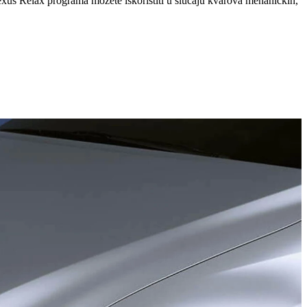
Lexus Relax programa možete iskoristiti u slučaju kvarova mehaničkih,