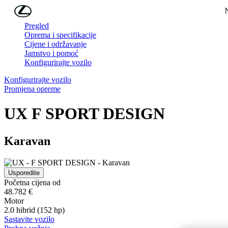
Skip to Main Content
(Press Enter)
Pregled
Oprema i specifikacije
Cijene i održavanje
Jamstvo i pomoć
Konfigurirajte vozilo
Konfigurirajte vozilo
Promjena opreme
UX
F SPORT DESIGN
Karavan
Usporedite
Početna cijena od
48.782 €
Motor
2.0 hibrid (152 hp)
Sastavite vozilo