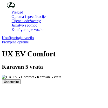
Skip to Main Content
(Press Enter)
Pregled
Oprema i specifikacije
Cijene i održavanje
Jamstvo i pomoć
Konfigurirajte vozilo
Konfigurirajte vozilo
Promjena opreme
UX EV
Comfort
Karavan 5 vrata
Usporedite