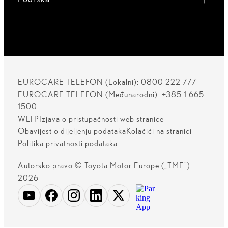
EUROCARE TELEFON (Lokalni): 0800 222 777
EUROCARE TELEFON (Međunarodni): +385 1 665
1500
WLTP
Izjava o pristupačnosti web stranice
Obavijest o dijeljenju podataka
Kolačići na stranici
Politika privatnosti podataka
Autorsko pravo © Toyota Motor Europe („TME")
2026