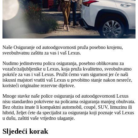
Naše Osiguranje od autoodgovornosti pruža posebno krojenu,
sveobuhvatnu zaštitu za vas i vaš Lexus.
Nudimo jedinstvenu policu osiguranja, posebno oblikovanu za
vozače/zaljubljenike u Lexus, koja pruža kvalitetno, sveobuhvatno
pokriće za vas i vaš Lexus. Pružit ćemo vam sigurnost jer će naši
iskusni majstori vratiti vaš Lexus u prvobitno stanje nakon nesreće,
koristeći originalne rezervne dijelove.
Mnoge stavke naše police osiguranja od autoodgovornosti Lexus
nisu standardno pokrivene na policama osiguranja manjeg obuhvata.
Bez obzira imate li kompaktni automobil, coupé, SUV, limuzinu ili
hibrid, željet ćete da specijalist za osiguranja koji poznaje vaš Lexus
u dušu, zaštiti vaše vrijedno ulaganje.
Sljedeći korak