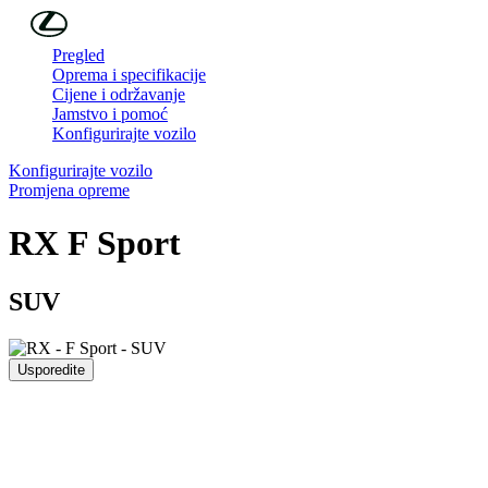
Skip to Main Content
(Press Enter)
Pregled
Oprema i specifikacije
Cijene i održavanje
Jamstvo i pomoć
Konfigurirajte vozilo
Konfigurirajte vozilo
Promjena opreme
RX
F Sport
SUV
Usporedite