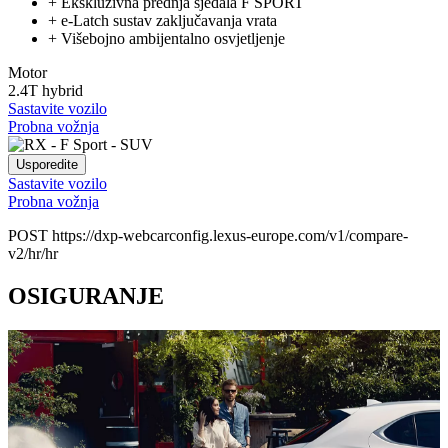
+
Ekskluzivna prednja sjedala F SPORT
+
e-Latch sustav zaključavanja vrata
+
Višebojno ambijentalno osvjetljenje
Motor
2.4T hybrid
Sastavite vozilo
Probna vožnja
Usporedite
Sastavite vozilo
Probna vožnja
POST https://dxp-webcarconfig.lexus-europe.com/v1/compare-
v2/hr/hr
OSIGURANJE