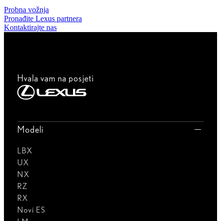
Probna vožnja
Pronađite Lexus partnera
Kontaktirajte nas
Hvala vam na posjeti
Modeli
LBX
UX
NX
RZ
RX
Novi ES