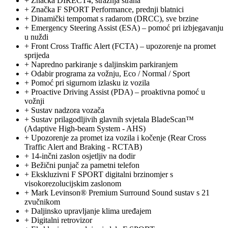
+
Značka DIRECT4, stražnja strana
+
Značka F SPORT Performance, prednji blatnici
+
Dinamički tempomat s radarom (DRCC), sve brzine
+
Emergency Steering Assist (ESA) – pomoć pri izbjegavanju
u nuždi
+
Front Cross Traffic Alert (FCTA) – upozorenje na promet
sprijeda
+
Napredno parkiranje s daljinskim parkiranjem
+
Odabir programa za vožnju, Eco / Normal / Sport
+
Pomoć pri sigurnom izlasku iz vozila
+
Proactive Driving Assist (PDA) – proaktivna pomoć u
vožnji
+
Sustav nadzora vozača
+
Sustav prilagodljivih glavnih svjetala BladeScan™
(Adaptive High-beam System - AHS)
+
Upozorenje za promet iza vozila i kočenje (Rear Cross
Traffic Alert and Braking - RCTAB)
+
14-inčni zaslon osjetljiv na dodir
+
Bežični punjač za pametni telefon
+
Ekskluzivni F SPORT digitalni brzinomjer s
visokorezolucijskim zaslonom
+
Mark Levinson® Premium Surround Sound sustav s 21
zvučnikom
+
Daljinsko upravljanje klima uređajem
+
Digitalni retrovizor