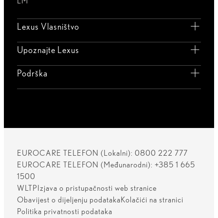
LM
Lexus Vlasništvo
Upoznajte Lexus
Podrška
EUROCARE TELEFON (Lokalni): 0800 222 777
EUROCARE TELEFON (Međunarodni): +385 1 665
1500
WLTP
Izjava o pristupačnosti web stranice
Obavijest o dijeljenju podataka
Kolačići na stranici
Politika privatnosti podataka