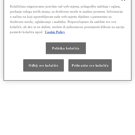
Kolačićima osiguravamo pravilan rad web-mjesta, prilagodbu sadržaja i oglasa,
Zakažite probnu vožnju još danas!
pružanje usluga trećih strana, za društvene mreže te analizu prometa. Informacije
Unesite vaše podatke u kontakt obrazac, a naši prodajni savjetnici
o načinu na koji upotrebljavate naše web-mjesto dijelimo s partnerima za
kontaktirat će Vas u najkraćem roku.
društvene mreže, oglašavanje i analitiku. Preporučujemo da zadržite sve ove
kolačiće, ali ako se ne slažete, možete ih jednostavno promijeniti klikom na opciju
postavki kolačića ispod.
Cookie Policy
Politika kolačića
Odbij sve kolačiće
Prihvatite sve kolačiće