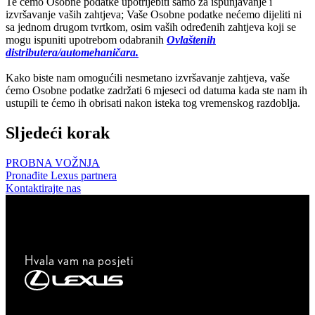
Te ćemo Osobne podatke upotrijebiti samo za ispunjavanje i
izvršavanje vaših zahtjeva; Vaše Osobne podatke nećemo dijeliti ni
sa jednom drugom tvrtkom, osim vaših određenih zahtjeva koji se
mogu ispuniti upotrebom odabranih
Ovlaštenih
distributera/automehaničara.
Kako biste nam omogućili nesmetano izvršavanje zahtjeva, vaše
ćemo Osobne podatke zadržati 6 mjeseci od datuma kada ste nam ih
ustupili te ćemo ih obrisati nakon isteka tog vremenskog razdoblja.
Sljedeći korak
PROBNA VOŽNJA
Pronađite Lexus partnera
Kontaktirajte nas
Hvala vam na posjeti