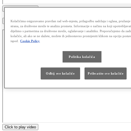
Click to play video
Konfiguriranje korisničkog profila
Kolačićima osiguravamo pravilan rad web-mjesta, prilagodbu sadržaja i oglasa, pružanje 
strana, za društvene mreže te analizu prometa. Informacije o načinu na koji upotrebljav
dijelimo s partnerima za društvene mreže, oglašavanje i analitiku. Preporučujemo da zadr
kolačiće, ali ako se ne slažete, možete ih jednostavno promijeniti klikom na opciju posta
ispod.
Cookie Policy
Politika kolačića
Odbij sve kolačiće
Prihvatite sve kolačiće
Click to play video