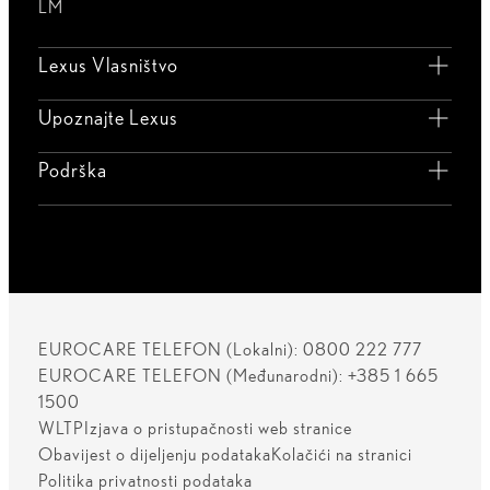
LM
Lexus Vlasništvo
Upoznajte Lexus
Podrška
EUROCARE TELEFON (Lokalni): 0800 222 777
EUROCARE TELEFON (Međunarodni): +385 1 665
1500
WLTP
Izjava o pristupačnosti web stranice
Obavijest o dijeljenju podataka
Kolačići na stranici
Politika privatnosti podataka