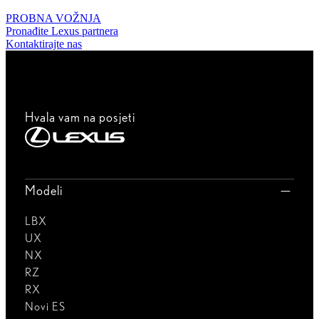
PROBNA VOŽNJA
Pronađite Lexus partnera
Kontaktirajte nas
Hvala vam na posjeti
Modeli
LBX
UX
NX
RZ
RX
Novi ES