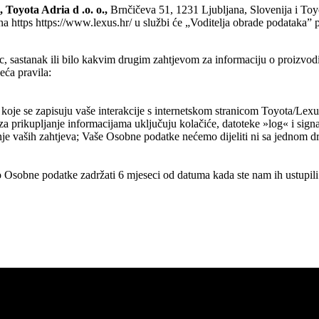
 Toyota Adria d .o. o.,
Brnčičeva 51, 1231 Ljubljana, Slovenija i T
n na https https://www.lexus.hr/ u službi će „Voditelja obrade podataka”
, sastanak ili bilo kakvim drugim zahtjevom za informaciju o proizvod
eća pravila:
u koje se zapisuju vaše interakcije s internetskom stranicom Toyota/Lexu
za prikupljanje informacijama uključuju kolačiće, datoteke »log« i sign
je vaših zahtjeva; Vaše Osobne podatke nećemo dijeliti ni sa jednom d
Osobne podatke zadržati 6 mjeseci od datuma kada ste nam ih ustupili 