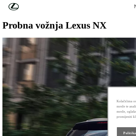
Skip to Main Content
(Press Enter)
LEXUS NX
Probna vožnja Lexus NX
Kolačićima os
mreže te anal
mreže, oglaša
promijeniti k
Politik