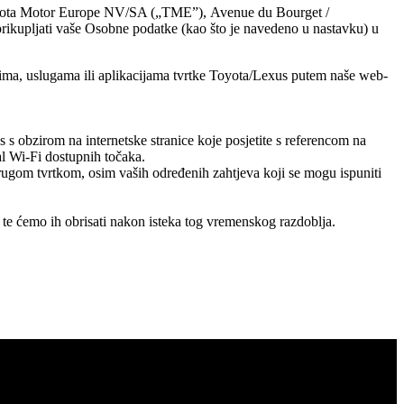
oyota Motor Europe NV/SA („TME”), Avenue du Bourget /
 prikupljati vaše Osobne podatke (kao što je navedeno u nastavku) u
ima, uslugama ili aplikacijama tvrtke Toyota/Lexus putem naše web-
s s obzirom na internetske stranice koje posjetite s referencom na
al Wi-Fi dostupnih točaka.
rugom tvrtkom, osim vaših određenih zahtjeva koji se mogu ispuniti
te ćemo ih obrisati nakon isteka tog vremenskog razdoblja.