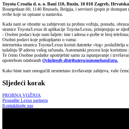
Toyota Croatia d. o. o. Bani 110, Buzin, 10 010 Zagreb, Hrvatska,
Bourgetlaan 60, 1140 Brussels, Belgija, i serviseri (popis je dostupa
svrhe koje su opisane u nastavku.
Kada nam se obratite sa zahtjevom za probnu vožnju, ponudu, obrazac
stranice Toyota/Lexus ili aplikacije Toyota/Lexus, primjenjuju se sljed
- Osobni podaci koje nam šaljete: ime i adresa e-pošte te broj telefona;
Osobni podavi koje prikupljamo o vama:
internetska stranica Toyota/Lexus koristi datoteke »log« poslužitelja 
tadašnju IP adresu vašeg računala. Automatski procesi koje koristimo 
Te ćemo Osobne podatke upotrijebiti samo za ispunjavanje i izvršavan
upotrebom odabranih
Ovlaštenih distributera/automehaničara.
Kako biste nam omogućili nesmetano izvršavanje zahtjeva, vaše ćemo 
Sljedeći korak
PROBNA VOŽNJA
Pronađite Lexus partnera
Kontaktirajte nas