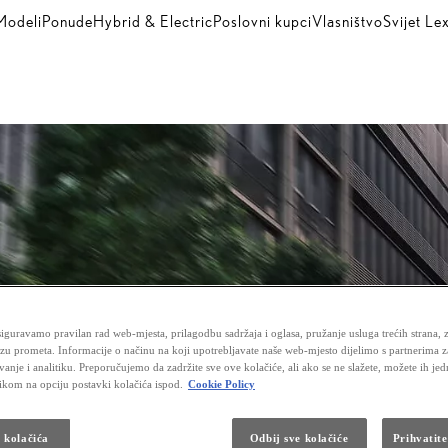
Modeli
Ponude
Hybrid & Electric
Poslovni kupci
Vlasništvo
Svijet Le
iguravamo pravilan rad web-mjesta, prilagodbu sadržaja i oglasa, pružanje usluga trećih strana, 
izu prometa. Informacije o načinu na koji upotrebljavate naše web-mjesto dijelimo s partnerima 
vanje i analitiku. Preporučujemo da zadržite sve ove kolačiće, ali ako se ne slažete, možete ih je
likom na opciju postavki kolačića ispod.
Cookie Policy
a kolačića
Odbij sve kolačiće
Prihvatite