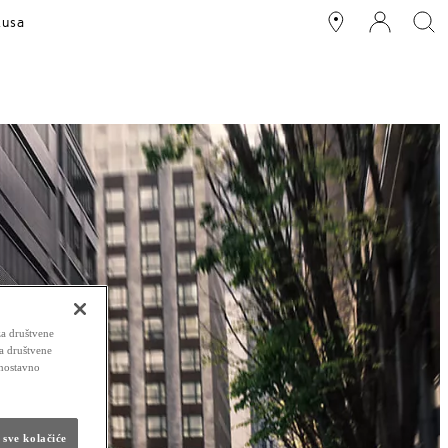
xusa
za društvene
za društvene
dnostavno
 sve kolačiće