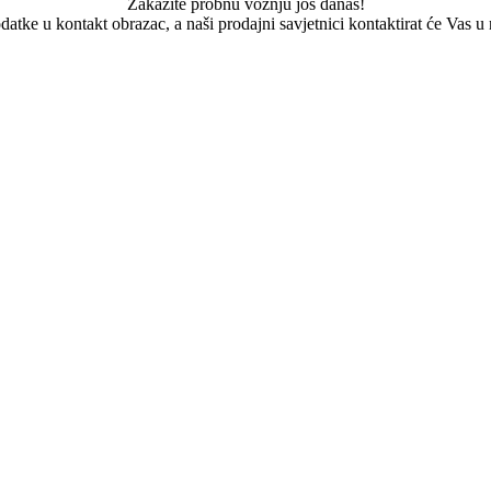
Zakažite probnu vožnju još danas!
datke u kontakt obrazac, a naši prodajni savjetnici kontaktirat će Vas u