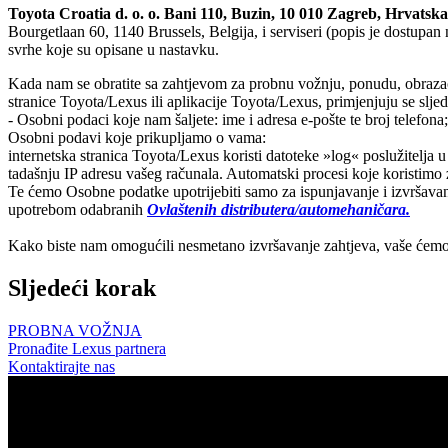
Toyota Croatia d. o. o. Bani 110, Buzin, 10 010 Zagreb, Hrvatska,
Bourgetlaan 60, 1140 Brussels, Belgija, i serviseri (popis je dostupa
svrhe koje su opisane u nastavku.
Kada nam se obratite sa zahtjevom za probnu vožnju, ponudu, obrazac
stranice Toyota/Lexus ili aplikacije Toyota/Lexus, primjenjuju se sljed
- Osobni podaci koje nam šaljete: ime i adresa e-pošte te broj telefona;
Osobni podavi koje prikupljamo o vama:
internetska stranica Toyota/Lexus koristi datoteke »log« poslužitelja 
tadašnju IP adresu vašeg računala. Automatski procesi koje koristimo 
Te ćemo Osobne podatke upotrijebiti samo za ispunjavanje i izvršavan
upotrebom odabranih
Ovlaštenih distributera/automehaničara.
Kako biste nam omogućili nesmetano izvršavanje zahtjeva, vaše ćemo 
Sljedeći korak
PROBNA VOŽNJA
Pronađite Lexus partnera
Kontaktirajte nas