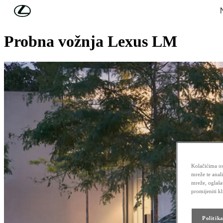
Skip to Main Content
(Press Enter)
TEST VOŽNJA
Probna vožnja Lexus LM
Kolačićima os
mreže te anal
mreže, oglaša
promijeniti k
Politik