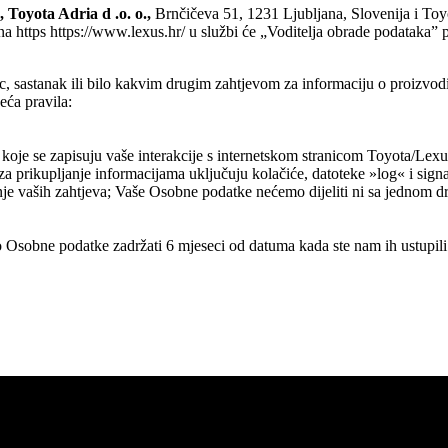
 Toyota Adria d .o. o.,
Brnčičeva 51, 1231 Ljubljana, Slovenija i T
n na https https://www.lexus.hr/ u službi će „Voditelja obrade podataka”
, sastanak ili bilo kakvim drugim zahtjevom za informaciju o proizvod
eća pravila:
u koje se zapisuju vaše interakcije s internetskom stranicom Toyota/Lexu
za prikupljanje informacijama uključuju kolačiće, datoteke »log« i sign
je vaših zahtjeva; Vaše Osobne podatke nećemo dijeliti ni sa jednom d
Osobne podatke zadržati 6 mjeseci od datuma kada ste nam ih ustupili 