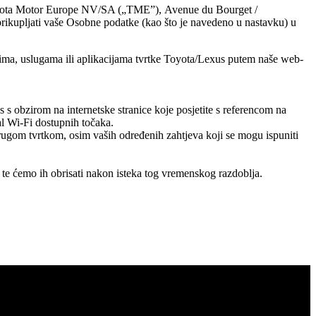
oyota Motor Europe NV/SA („TME”), Avenue du Bourget /
 prikupljati vaše Osobne podatke (kao što je navedeno u nastavku) u
ima, uslugama ili aplikacijama tvrtke Toyota/Lexus putem naše web-
s s obzirom na internetske stranice koje posjetite s referencom na
al Wi-Fi dostupnih točaka.
rugom tvrtkom, osim vaših određenih zahtjeva koji se mogu ispuniti
te ćemo ih obrisati nakon isteka tog vremenskog razdoblja.