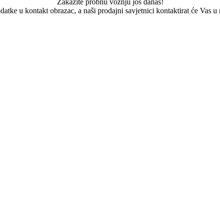
Zakažite probnu vožnju još danas!
datke u kontakt obrazac, a naši prodajni savjetnici kontaktirat će Vas u