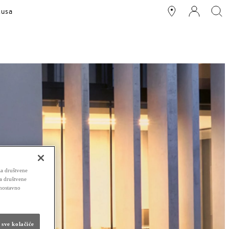
xusa
za društvene
za društvene
dnostavno
 sve kolačiće