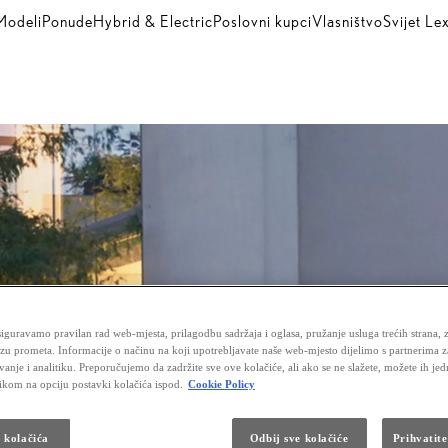
Modeli
Ponude
Hybrid & Electric
Poslovni kupci
Vlasništvo
Svijet Le
iguravamo pravilan rad web-mjesta, prilagodbu sadržaja i oglasa, pružanje usluga trećih strana, 
izu prometa. Informacije o načinu na koji upotrebljavate naše web-mjesto dijelimo s partnerima 
vanje i analitiku. Preporučujemo da zadržite sve ove kolačiće, ali ako se ne slažete, možete ih je
likom na opciju postavki kolačića ispod.
Cookie Policy
a kolačića
Odbij sve kolačiće
Prihvatite