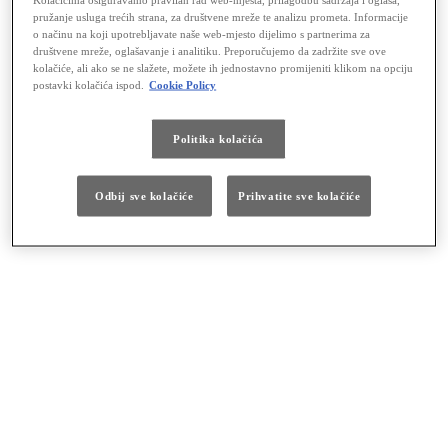
pružanje usluga trećih strana, za društvene mreže te analizu prometa. Informacije
o načinu na koji upotrebljavate naše web-mjesto dijelimo s partnerima za
društvene mreže, oglašavanje i analitiku. Preporučujemo da zadržite sve ove
kolačiće, ali ako se ne slažete, možete ih jednostavno promijeniti klikom na opciju
postavki kolačića ispod.
Cookie Policy
Politika kolačića
Odbij sve kolačiće
Prihvatite sve kolačiće