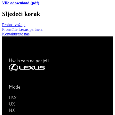
Više o
download (pdf(
Sljedeći korak
Probna vožnja
Pronađite Lexus partnera
Kontaktirajte nas
Hvala vam na posjeti
Modeli
LBX
UX
NX