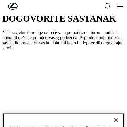
Skip to Main Content
(Press Enter)
DOGOVORITE SASTANAK
Naši savjetnici prodaje rado će vam pomoći s odabirom modela i
ponuditi rješenje po mjeri vašeg poduzeća. Popunite donji obrazac i
savjetnik prodaje će vas kontaktirati kako bi dogovorili odgovarajući
termin.
Kolačićima osiguravamo pravilan rad web-mjesta, prilagodbu sadržaja i oglasa,