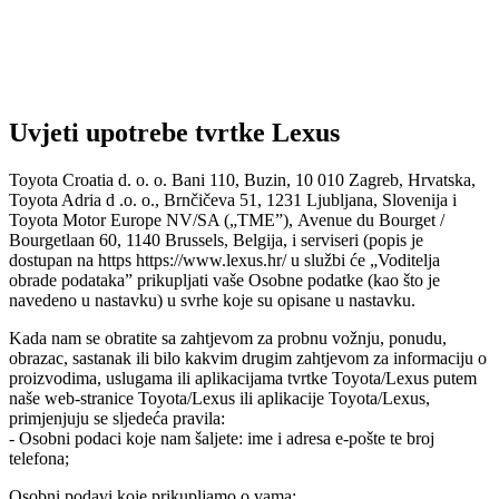
Uvjeti upotrebe tvrtke Lexus
Toyota Croatia d. o. o. Bani 110, Buzin, 10 010 Zagreb, Hrvatska,
Toyota Adria d .o. o., Brnčičeva 51, 1231 Ljubljana, Slovenija i
Toyota Motor Europe NV/SA („TME”), Avenue du Bourget /
Bourgetlaan 60, 1140 Brussels, Belgija, i serviseri (popis je
dostupan na https https://www.lexus.hr/ u službi će „Voditelja
obrade podataka” prikupljati vaše Osobne podatke (kao što je
navedeno u nastavku) u svrhe koje su opisane u nastavku.
Kada nam se obratite sa zahtjevom za probnu vožnju, ponudu,
obrazac, sastanak ili bilo kakvim drugim zahtjevom za informaciju o
proizvodima, uslugama ili aplikacijama tvrtke Toyota/Lexus putem
naše web-stranice Toyota/Lexus ili aplikacije Toyota/Lexus,
primjenjuju se sljedeća pravila:
- Osobni podaci koje nam šaljete: ime i adresa e-pošte te broj
telefona;
Osobni podavi koje prikupljamo o vama: