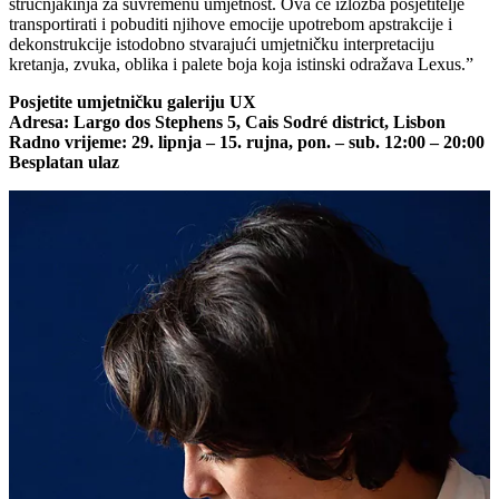
stručnjakinja za suvremenu umjetnost. Ova će izložba posjetitelje
transportirati i pobuditi njihove emocije upotrebom apstrakcije i
dekonstrukcije istodobno stvarajući umjetničku interpretaciju
kretanja, zvuka, oblika i palete boja koja istinski odražava Lexus.”
Posjetite umjetničku galeriju UX
Adresa: Largo dos Stephens 5, Cais Sodré district, Lisbon
Radno vrijeme: 29. lipnja – 15. rujna, pon. – sub. 12:00 – 20:00
Besplatan ulaz