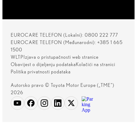
EUROCARE TELEFON (Lokalni): 0800 222 777
EUROCARE TELEFON (Međunarodni): +385 1 665
1500
WLTP
Izjava o pristupačnosti web stranice
Obavijest o dijeljenju podataka
Kolačići na stranici
Politika privatnosti podataka
Autorsko pravo © Toyota Motor Europe („TME")
2026