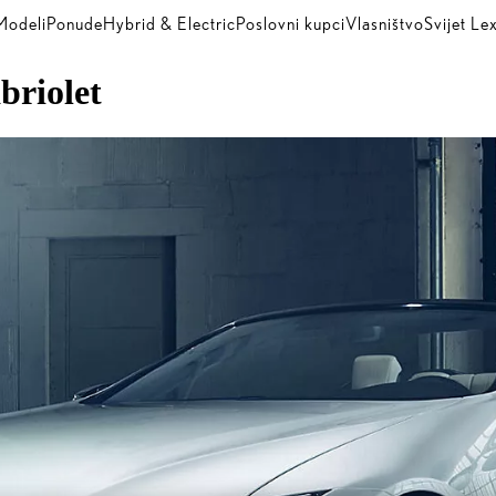
Modeli
Ponude
Hybrid & Electric
Poslovni kupci
Vlasništvo
Svijet Le
briolet