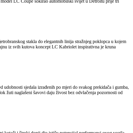
del LC Coupe šokirao automobilski svijet u Detroitu prije tri
jetrobranskog stakla do elegantnih linija stražnjeg poklopca u kojem
ajnu iz svih kutova koncept LC Kabriolet inspirativna je kruna
d udobnosti sjedala izrađenih po mjeri do svakog prekidača i gumba,
ok žuti naglašeni šavovi daju živost bez odvlačenja pozornosti od
otači i široki donji dio ističu potencijal performansi ovog vozila.