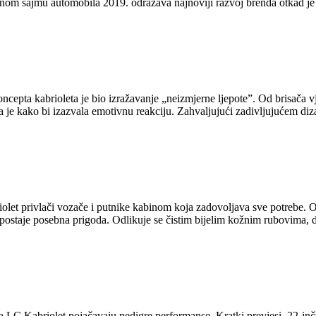
 sajmu automobila 2019. odražava najnoviji razvoj brenda otkad je mo
ncepta kabrioleta je bio izražavanje „neizmjerne ljepote”. Od brisača v
na je kako bi izazvala emotivnu reakciju. Zahvaljujući zadivljujućem diz
let privlači vozače i putnike kabinom koja zadovoljava sve potrebe. O
postaje posebna prigoda. Odlikuje se čistim bijelim kožnim rubovima, d
C Kabriolet pojačavaju pedigre performanse. Kratki prevjesi, 22-inčni k