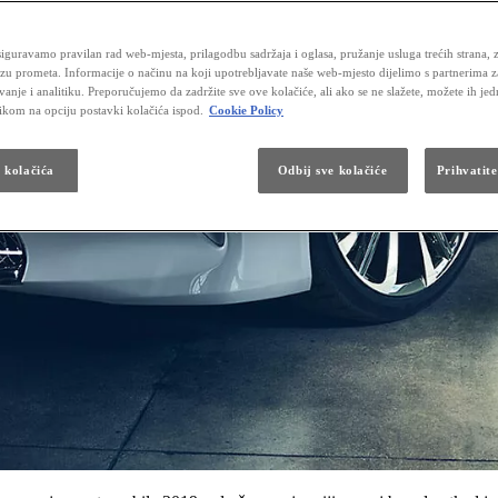
iguravamo pravilan rad web-mjesta, prilagodbu sadržaja i oglasa, pružanje usluga trećih strana, 
izu prometa. Informacije o načinu na koji upotrebljavate naše web-mjesto dijelimo s partnerima 
vanje i analitiku. Preporučujemo da zadržite sve ove kolačiće, ali ako se ne slažete, možete ih je
likom na opciju postavki kolačića ispod.
Cookie Policy
a kolačića
Odbij sve kolačiće
Prihvatite