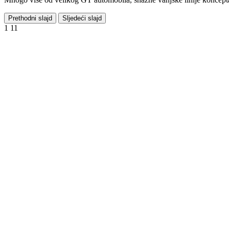
Prethodni slajd
Sljedeći slajd
1
11