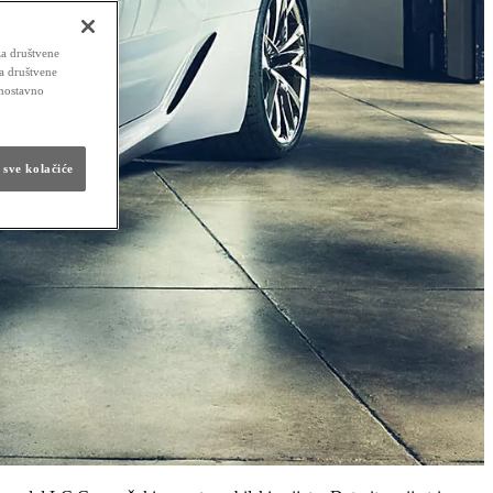
za društvene
za društvene
dnostavno
 sve kolačiće