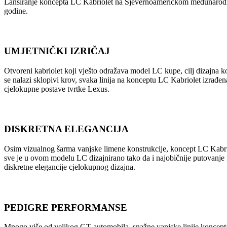
Lansiranje koncepta LC Kabriolet na Sjevernoameričkom međunarodnom
godine.
UMJETNIČKI IZRIČAJ
Otvoreni kabriolet koji vješto odražava model LC kupe, cilj dizajna ko
se nalazi sklopivi krov, svaka linija na konceptu LC Kabriolet izrađe
cjelokupne postave tvrtke Lexus.
DISKRETNA ELEGANCIJA
Osim vizualnog šarma vanjske limene konstrukcije, koncept LC Kabrio
sve je u ovom modelu LC dizajnirano tako da i najobičnije putovanje 
diskretne elegancije cjelokupnog dizajna.
PEDIGRE PERFORMANSE
Mnogo više od velikog GT automobila, snažne vanjske linije koncepta L