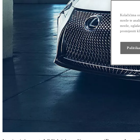
Kolačićima os
mreže te anal
mreže, oglaša
promijeniti k
Politik