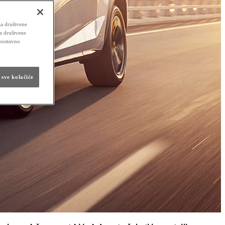
za društvene
za društvene
dnostavno
 sve kolačiće