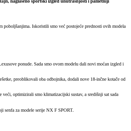
n, naglašeno sportski izgled unutrašnjosti i pametniji
poboljšanjima. Iskoristili smo već postojeće prednosti ovih modela
z Lexusove ponude. Sada smo ovom modelu dali novi moćan izgled i
ešetke, preoblikovali oba odbojnika, dodali nove 18-inčne kotače od
veći, optimizirali smo klimatizacijski sustav, a središnji sat sada
j boji senfa za modele serije NX F SPORT.