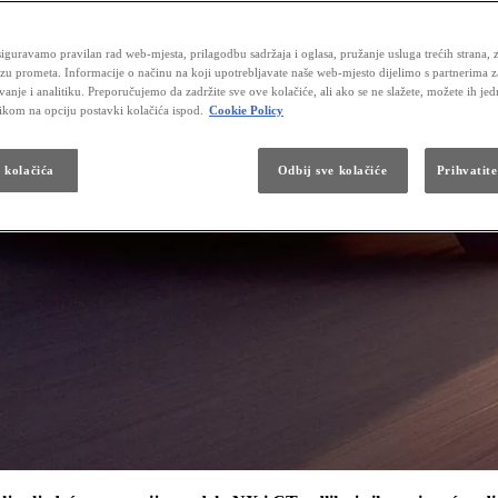
iguravamo pravilan rad web-mjesta, prilagodbu sadržaja i oglasa, pružanje usluga trećih strana, 
izu prometa. Informacije o načinu na koji upotrebljavate naše web-mjesto dijelimo s partnerima 
vanje i analitiku. Preporučujemo da zadržite sve ove kolačiće, ali ako se ne slažete, možete ih je
likom na opciju postavki kolačića ispod.
Cookie Policy
a kolačića
Odbij sve kolačiće
Prihvatite