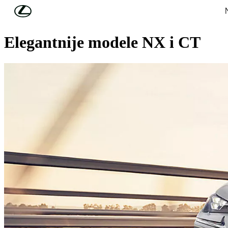
Skip to Main Content
(Press Enter)
Predstavljamo kompaktnije i
Elegantnije modele NX i CT