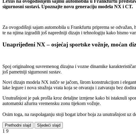
Lexus na ovogodišnjem sajmu automobila u Frankfurtu predstavlja
sigurnosni sustavi. Upoznajte novu generaciju modela NX i CT.
Za ovogodišnji sajam automobila u Frankfurtu priprema se odvažan, 
te na njima izgradili još napredniji dizajn i tehnologiju kako bismo va
Unaprijeđeni NX – osjećaj sportske vožnje, moćan di
Spoj originalnog suvremenog dizajna i vozne dinamike karakteristič
još pametniji sigurnosni sustav.
Novi dizajn modela NX ističe se jačom, širom konstrukcijom i elegant
lake legure i nova stražnja vrata koja se otvaraju i zatvaraju bez dodi
Unutrašnjost je pak prošla kroz detaljne izmjene kako bi istaknuli sport
automatski ažurira vremensku zonu tijekom vožnje.
Osim toga, na raspolaganju stoji bogat izbor boja za unutrašnjost uz 
Prethodni slajd
Sljedeći slajd
1
9