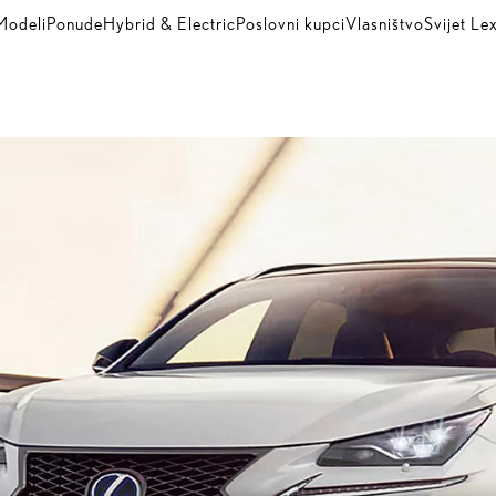
Modeli
Ponude
Hybrid & Electric
Poslovni kupci
Vlasništvo
Svijet Le