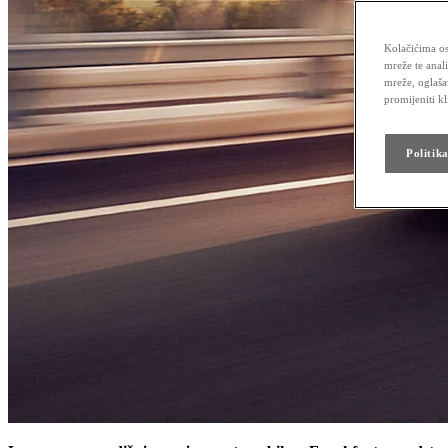
Kolačićima os
mreže te anal
mreže, oglaša
promijeniti k
Politik