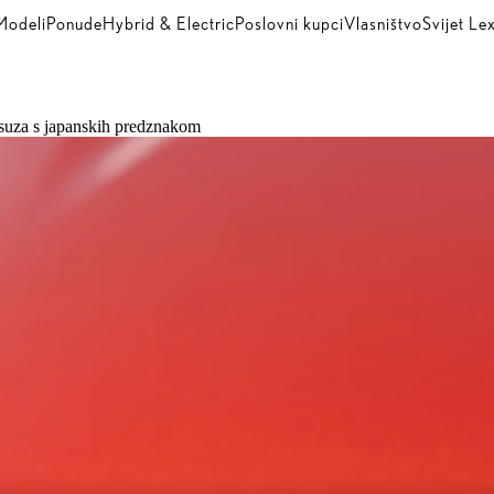
Modeli
Ponude
Hybrid & Electric
Poslovni kupci
Vlasništvo
Svijet Le
uksuza s japanskih predznakom