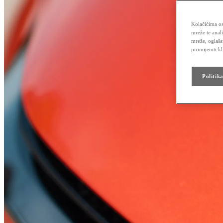
Kolačićima os
mreže te anal
mreže, oglaša
promijeniti k
Politik