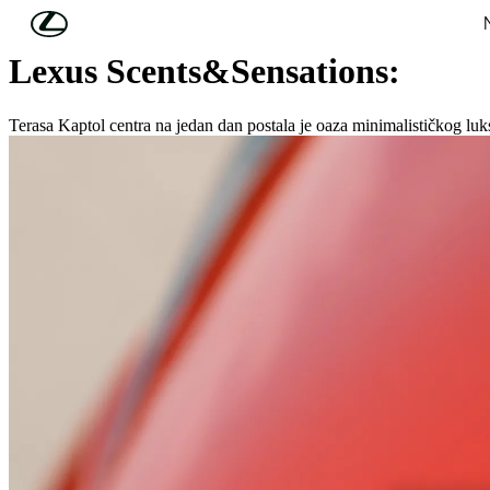
Skip to Main Content
(Press Enter)
Lexus Scents&Sensations:
Terasa Kaptol centra na jedan dan postala je oaza minimalističkog l