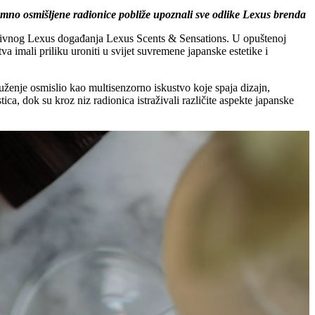
omno osmišljene radionice pobliže upoznali sve odlike Lexus brenda
uzivnog Lexus događanja Lexus Scents & Sensations. U opuštenoj
a imali priliku uroniti u svijet suvremene japanske estetike i
ruženje osmislio kao multisenzorno iskustvo koje spaja dizajn,
a, dok su kroz niz radionica istraživali različite aspekte japanske