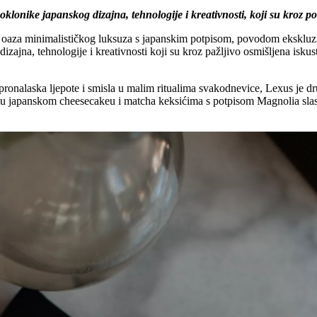
lonike japanskog dizajna, tehnologije i kreativnosti, koji su kroz p
na oaza minimalističkog luksuza s japanskim potpisom, povodom ekskl
ajna, tehnologije i kreativnosti koji su kroz pažljivo osmišljena iskustv
 pronalaska ljepote i smisla u malim ritualima svakodnevice, Lexus je d
i u japanskom cheesecakeu i matcha keksićima s potpisom Magnolia slastic