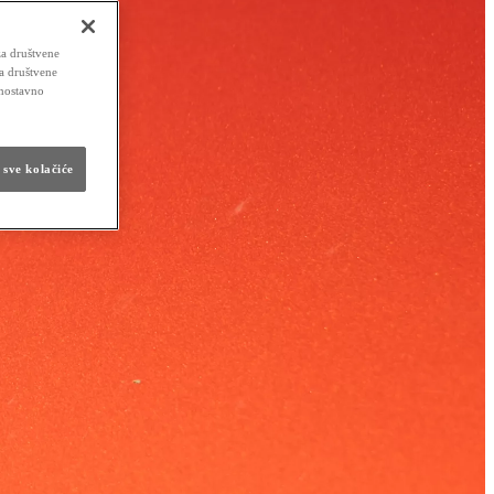
za društvene
za društvene
dnostavno
 sve kolačiće