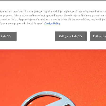
iguravamo pravilan rad web-mjesta, prilagodbu sadržaja i oglasa, pružanje usluga trećih strana, 
izu prometa. Informacije o načinu na koji upotrebljavate naše web-mjesto dijelimo s partnerima 
vanje i analitiku. Preporučujemo da zadržite sve ove kolačiće, ali ako se ne slažete, možete ih je
likom na opciju postavki kolačića ispod.
Cookie Policy
a kolačića
Odbij sve kolačiće
Prihvatite