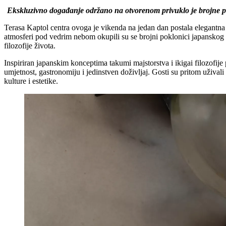
Ekskluzivno događanje održano na otvorenom privuklo je brojne pok
Terasa Kaptol centra ovoga je vikenda na jedan dan postala elegant
atmosferi pod vedrim nebom okupili su se brojni poklonici japanskog diz
filozofije života.
Inspiriran japanskim konceptima takumi majstorstva i ikigai filozofije
umjetnost, gastronomiju i jedinstven doživljaj. Gosti su pritom užival
kulture i estetike.