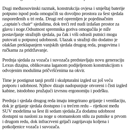
Dugi međuosovinski razmak, konstrukcija ovjesa i smještaj baterije
potpuno ispod poda omogućili su dovoljno prostora za šest sjedala
raspoređenih u tri reda. Drugi red opremljen je pojedinačnim
„captain’s chair“ sjedalima, dok treći red nudi izdašan prostor za
glavu i noge.Odsutnost spremnika goriva omogućila je niže
postavljanje stražnjih sjedala, pa čak i viši odrasli putnici mogu
putovati u potpunoj udobnosti. Ulazak u stražnji dio dodatno je
olakšan preklapanjem vanjskih sjedala drugog reda, pragovima i
ručkama za pridržavanje.
Prednja sjedala za vozača i suvozača predstavljaju novu generaciju
Lexus dizajna, oblikovana laganom podijeljenom konstrukcijom s
odvojenim modulima pričvršćenima na okvir.
Time je postignut tanji profil i skulpturalni izgled uz još veću
potporu i udobnost. Njihov dizajn nadopunjuje otvoreni i čisti izgled
kabine, istodobno pružajući izvrsnu ergonomiju i podršku.
Prednja i sjedala drugog reda imaju integrirano grijanje i ventilaciju,
dok je grijanje sjedala dostupno i u trećem redu – rijetkost među
SUV modelima sa šest ili sedam sjedala.Za dodatnu udobnost
dostupni su nasloni za noge u otomanskom stilu za putnike u prvom
i drugom redu, dok infracrveni grijači zagrijavaju koljena i
potkoljenice vozača i suvozača.