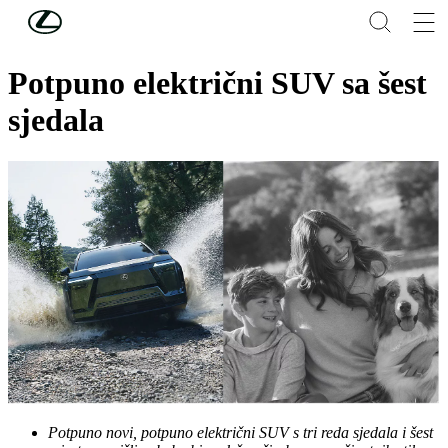
Skip to Main Content
(Press Enter)
Lexus predstavlja TZ, potpuno novi
Potpuno električni SUV sa šest
sjedala
Potpuno novi, potpuno električni SUV s tri reda sjedala i šest