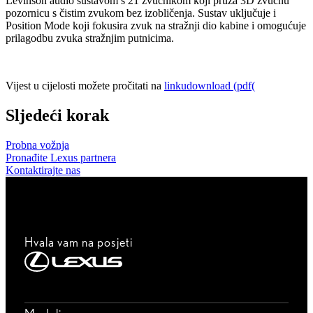
Levinson audio sustavom s 21 zvučnikom koji pruža 3D zvučnu
pozornicu s čistim zvukom bez izobličenja. Sustav uključuje i
Position Mode koji fokusira zvuk na stražnji dio kabine i omogućuje
prilagodbu zvuka stražnjim putnicima.
Vijest u cijelosti možete pročitati na
linku
download (pdf(
Sljedeći korak
Probna vožnja
Pronađite Lexus partnera
Kontaktirajte nas
Hvala vam na posjeti