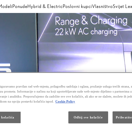
Modeli
Ponude
Hybrid & Electric
Poslovni kupci
Vlasništvo
Svijet Le
iguravamo pravilan rad web-mjesta, prilagodbu sadržaja i oglasa, pružanje usluga trećih strana, 
izu prometa. Informacije o načinu na koji upotrebljavate naše web-mjesto dijelimo s partnerima 
vanje i analitiku. Preporučujemo da zadržite sve ove kolačiće, ali ako se ne slažete, možete ih je
likom na opciju postavki kolačića ispod.
Cookie Policy
a kolačića
Odbij sve kolačiće
Prihvatite