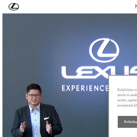
Skip to Main Content
(Press Enter)
Kolačićima os
mreže te anal
mreže, oglaša
promijeniti k
Politik