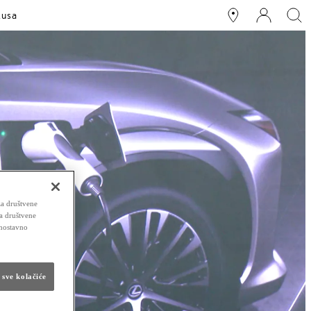
xusa
za društvene
za društvene
dnostavno
 sve kolačiće