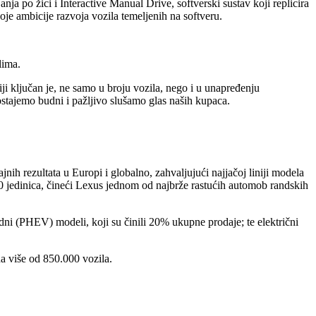
a po žici i Interactive Manual Drive, softverski sustav koji replicira
je ambicije razvoja vozila temeljenih na softveru.
lima.
 ključan je, ne samo u broju vozila, nego i u unapređenju
 ostajemo budni i pažljivo slušamo glas naših kupaca.
nih rezultata u Europi i globalno, zahvaljujući najjačoj liniji modela
 jedinica, čineći Lexus jednom od najbrže rastućih automob randskih
ni (PHEV) modeli, koji su činili 20% ukupne prodaje; te električni
na više od 850.000 vozila.