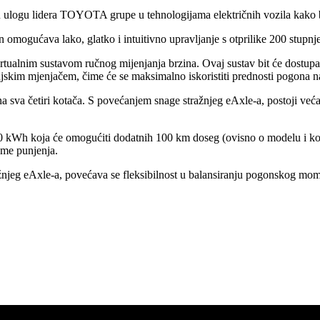
logu lidera TOYOTA grupe u tehnologijama električnih vozila kako bi
 omogućava lako, glatko i intuitivno upravljanje s otprilike 200 stupnj
irtualnim sustavom ručnog mijenjanja brzina. Ovaj sustav bit će dostu
jskim mjenjačem, čime će se maksimalno iskoristiti prednosti pogona na 
sva četiri kotača. S povećanjem snage stražnjeg eAxle-a, postoji veća 
,0 kWh koja će omogućiti dodatnih 100 km doseg (ovisno o modelu i k
eme punjenja.
eg eAxle-a, povećava se fleksibilnost u balansiranju pogonskog moment