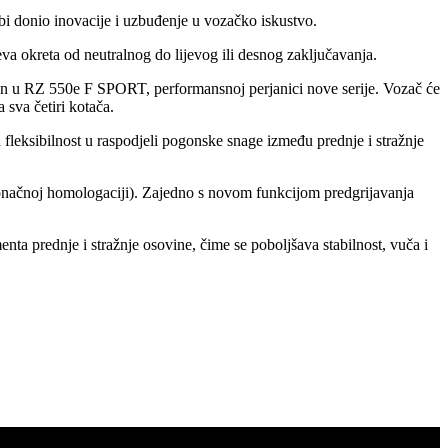
 donio inovacije i uzbuđenje u vozačko iskustvo.
eva okreta od neutralnog do lijevog ili desnog zaključavanja.
pan u RZ 550e F SPORT, performansnoj perjanici nove serije. Vozač će
sva četiri kotača.
fleksibilnost u raspodjeli pogonske snage između prednje i stražnje
onačnoj homologaciji). Zajedno s novom funkcijom predgrijavanja
a prednje i stražnje osovine, čime se poboljšava stabilnost, vuča i