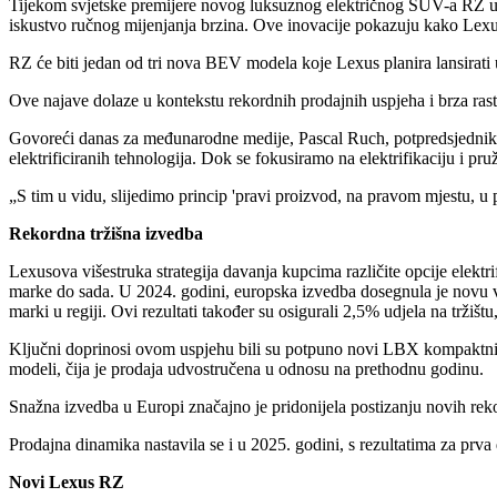
Tijekom svjetske premijere novog luksuznog električnog SUV-a RZ u Bru
iskustvo ručnog mijenjanja brzina. Ove inovacije pokazuju kako Lexus 
RZ će biti jedan od tri nova BEV modela koje Lexus planira lansirati 
Ove najave dolaze u kontekstu rekordnih prodajnih uspjeha i brza ras
Govoreći danas za međunarodne medije, Pascal Ruch, potpredsjednik L
elektrificiranih tehnologija. Dok se fokusiramo na elektrifikaciju i pr
„S tim u vidu, slijedimo princip 'pravi proizvod, na pravom mjestu, u 
Rekordna tržišna izvedba
Lexusova višestruka strategija davanja kupcima različite opcije elektr
marke do sada. U 2024. godini, europska izvedba dosegnula je novu v
marki u regiji. Ovi rezultati također su osigurali 2,5% udjela na tržišt
Ključni doprinosi ovom uspjehu bili su potpuno novi LBX kompaktni cr
modeli, čija je prodaja udvostručena u odnosu na prethodnu godinu.
Snažna izvedba u Europi značajno je pridonijela postizanju novih reko
Prodajna dinamika nastavila se i u 2025. godini, s rezultatima za prv
Novi Lexus RZ