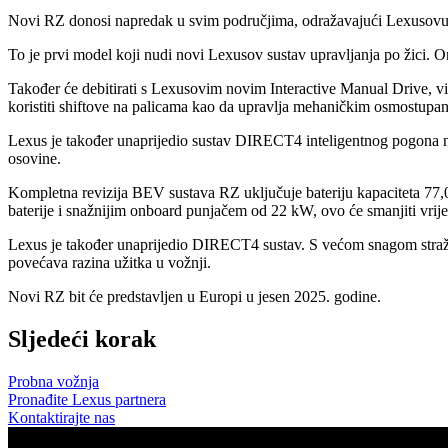
Novi RZ donosi napredak u svim područjima, odražavajući Lexusovu u
To je prvi model koji nudi novi Lexusov sustav upravljanja po žici. On
Također će debitirati s Lexusovim novim Interactive Manual Drive, v
koristiti shiftove na palicama kao da upravlja mehaničkim osmostupan
Lexus je također unaprijedio sustav DIRECT4 inteligentnog pogona na 
osovine.
Kompletna revizija BEV sustava RZ uključuje bateriju kapaciteta 77
baterije i snažnijim onboard punjačem od 22 kW, ovo će smanjiti vrij
Lexus je također unaprijedio DIRECT4 sustav. S većom snagom stražnj
povećava razina užitka u vožnji.
Novi RZ bit će predstavljen u Europi u jesen 2025. godine.
Sljedeći korak
Probna vožnja
Pronađite Lexus partnera
Kontaktirajte nas