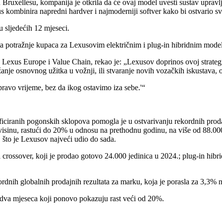
xellesu, kompanija je otkrila da će ovaj model uvesti sustav upravljanj
kombinira napredni hardver i najmoderniji softver kako bi ostvario svo
u sljedećih 12 mjeseci.
ta potražnje kupaca za Lexusovim električnim i plug-in hibridnim mode
exus Europe i Value Chain, rekao je: „Lexusov doprinos ovoj strategiji
užanje osnovnog užitka u vožnji, ili stvaranje novih vozačkih iskustava,
pravo vrijeme, bez da ikog ostavimo iza sebe.'“
ificiranih pogonskih sklopova pomogla je u ostvarivanju rekordnih prodaj
isinu, rastući do 20% u odnosu na prethodnu godinu, na više od 88.000
u, što je Lexusov najveći udio do sada.
ossover, koji je prodao gotovo 24.000 jedinica u 2024.; plug-in hibrid
rdnih globalnih prodajnih rezultata za marku, koja je porasla za 3,3% 
a dva mjeseca koji ponovo pokazuju rast veći od 20%.