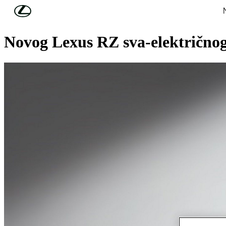
Skip to Main Content
(Press Enter)
SVJETSKA PREMIJERA
Novog Lexus RZ sva-električno