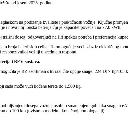
žište od jeseni 2025. godine.
 s naglaskom na podizanje kvalitete i praktičnosti vožnje. Ključne pro
e i nova litij-ionska baterija čiji je kapacitet povećan na 77,0 kWh.
tržišni doseg, odgovarajući na širi spektar potreba i preferencija kupac
njem broja baterijskih ćelija. To omogućuje veći izlaz iz električnog m
i responzivnijoj vožnji u srednjem rasponu.
erija i BEV sustava.
ma omogućila je RZ asortiman s tri različite opcije snage: 224 DIN hp
oji sada može vući kočene terete do 1.500 kg.
m poboljšanjem dosega vožnje, osobito smanjenjem gubitaka snage u eAxl
ćan do 100 km (ovisno o modelu i konačnoj homologaciji).