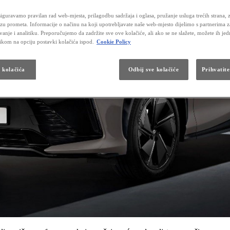
iguravamo pravilan rad web-mjesta, prilagodbu sadržaja i oglasa, pružanje usluga trećih strana, 
izu prometa. Informacije o načinu na koji upotrebljavate naše web-mjesto dijelimo s partnerima 
vanje i analitiku. Preporučujemo da zadržite sve ove kolačiće, ali ako se ne slažete, možete ih je
likom na opciju postavki kolačića ispod.
Cookie Policy
a kolačića
Odbij sve kolačiće
Prihvatite