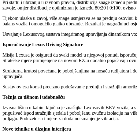
Pri startu i ubrzanju u ravnom pravcu, distribucija snage između prednj
zavoje, omjer distribucije optimiziran je između 80:20 i 0:100, ovisno 
Tijekom ulaska u zavoj, više snage usmjerava se na prednju osovinu ka
balans vozila i omogućilo glatko ubrzanje. Rezultat je nagrađujući osjeć
Usvajanje Lexusovog sustava integriranog upravljanja dinamikom vozil
Isporučivanje Lexus Driving Signature
Misija Lexusa je osigurati da svaki model u njegovoj ponudi isporuču
Strateške mjere primijenjene na novom RZ-u dodatno pojačavaju ovu 
Strukturna krutost povećana je poboljšanjima na nosaču radijatora i 
upravljača.
Sustav ovjesa koristi precizno podešavanje prednjih i stražnjih amort
Težnja za tišinom i udobnošću
Izvrsna tišina u kabini ključna je značajka Lexusovih BEV vozila, a 
prigušivač ispod stražnjih sjedala i poboljšanu zvučnu izolaciju na viš
prtljagu. Poduzete su i mjere za dodatno smanjenje vibracija.
Nove tehnike u dizajnu interijera