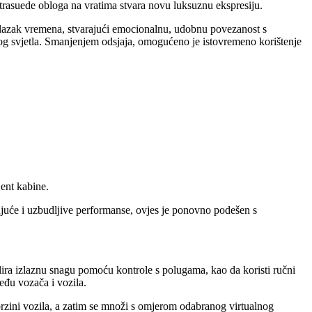
trasuede obloga na vratima stvara novu luksuznu ekspresiju.
rolazak vremena, stvarajući emocionalnu, udobnu povezanost s
g svjetla. Smanjenjem odsjaja, omogućeno je istovremeno korištenje
ent kabine.
će i uzbudljive performanse, ovjes je ponovno podešen s
ra izlaznu snagu pomoću kontrole s polugama, kao da koristi ručni
eđu vozača i vozila.
rzini vozila, a zatim se množi s omjerom odabranog virtualnog