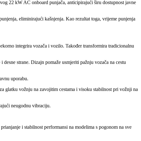
 novog 22 kW AC onboard punjača, anticipirajući širu dostupnost javne
njenja, eliminirajući kašnjenja. Kao rezultat toga, vrijeme punjenja
ekorno integrira vozača i vozilo. Također transformira tradicionalnu
e i desne strane. Dizajn pomaže usmjeriti pažnju vozača na cestu
stavnu uporabu.
 glatku vožnju na zavojitim cestama i visoku stabilnost pri vožnji na
rajući neugodnu vibraciju.
prianjanje i stabilnost performansi na modelima s pogonom na sve