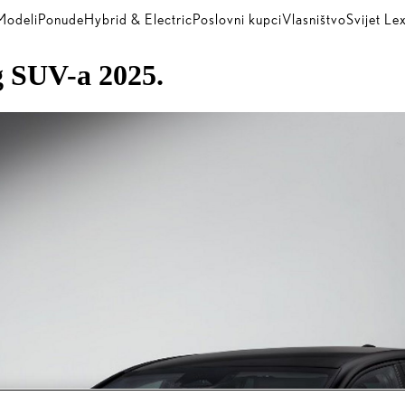
Modeli
Ponude
Hybrid & Electric
Poslovni kupci
Vlasništvo
Svijet Le
g SUV-a 2025.