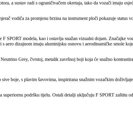
otora, a sustav radi s ograničivačem okretaja, tako da vozači imaju osj
rač vodiča za promjenu brzina na instrument ploči pokazuje status vo
 F SPORT modela, kao i ostavlja snažan vizualni dojam. Značajke vođ
otači s aero dizajnom imaju aluminijsku osnovu i aerodinamičke smole ko
eutrino Grey, čvrstoj, metalik završnoj boji koja će snažno kontrastirat
sive boje, s plavim šavovima, inspirirana snažnim vozačkim doživljaje
a superiornu podršku tijelu. Ostali detalji uključuju F SPORT zaštitu od