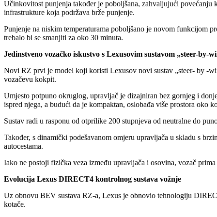
Učinkovitost punjenja također je poboljšana, zahvaljujući povećanju k
infrastrukture koja podržava brže punjenje.
Punjenje na niskim temperaturama poboljšano je novom funkcijom predgr
trebalo bi se smanjiti za oko 30 minuta.
Jedinstveno vozačko iskustvo s Lexusovim sustavom „steer-by-wi
Novi RZ prvi je model koji koristi Lexusov novi sustav „steer- by -wi
vozačevu kokpit.
Umjesto potpuno okruglog, upravljač je dizajniran bez gornjeg i donje
ispred njega, a budući da je kompaktan, oslobađa više prostora oko kol
Sustav radi u rasponu od otprilike 200 stupnjeva od neutralne do puno
Također, s dinamički podešavanom omjeru upravljača u skladu s brzinom
autocestama.
Iako ne postoji fizička veza između upravljača i osovina, vozač prima
Evolucija Lexus DIRECT4 kontrolnog sustava vožnje
Uz obnovu BEV sustava RZ-a, Lexus je obnovio tehnologiju DIRECT4 k
kotače.