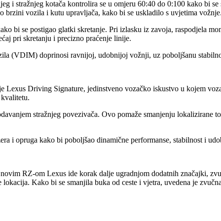
eg i stražnjeg kotača kontrolira se u omjeru 60:40 do 0:100 kako bi se s
o brzini vozila i kutu upravljača, kako bi se uskladilo s uvjetima vožnje
ko bi se postigao glatki skretanje. Pri izlasku iz zavoja, raspodjela 
aj pri skretanju i precizno praćenje linije.
a (VDIM) doprinosi ravnijoj, udobnijoj vožnji, uz poboljšanu stabilno
je Lexus Driving Signature, jedinstveno vozačko iskustvo u kojem voza
kvalitetu.
dodavanjem stražnjeg povezivača. Ovo pomaže smanjenju lokalizirane to
izera i opruga kako bi poboljšao dinamične performanse, stabilnost i ud
s novim RZ-om Lexus ide korak dalje ugradnjom dodatnih značajki, zvuč
e lokacija. Kako bi se smanjila buka od ceste i vjetra, uvedena je zvučna 