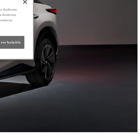
za društvene
za društvene
dnostavno
 sve kolačiće