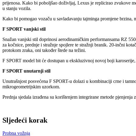
prijenosa. Kako bi poboljšao doživljaj, Lexus je replicirao zvukove m
u stanju vozila.
Kako bi pomogao vozaču u savladavanju tajminga promjene brzina, mje
F SPORT vanjski stil
Snažan vanjski stil doprinosi aerodinamičkim performansama RZ 550e
za kočnice, prednje i stražnje spojlere te stražnji branik. 20-inčni k
protokom zraka, oni također štede na težini.
F SPORT model bit će dostupan u ekskluzivnoj novoj boji karoserije, N
F SPORT unutarnji stil
Unutrašnjost posvećena F SPORT-u dolazi u kombinaciji crne i tamno 
mikrogeometrijskim uzorkom.
Prednja sjedala izrađena su korištenjem integrirane metode pjenjenja z
Sljedeći korak
Probna vožnja