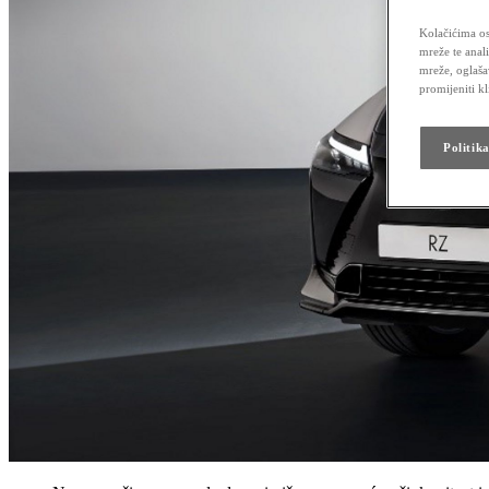
Kolačićima os
mreže te anal
mreže, oglaša
promijeniti k
Politik