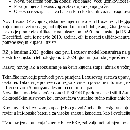
Nova, proširena ponuda donosi više snage, veću učinkovitost 
Prva primjena Lexusovog sustava upravljanja po žici
Opsežna revizija sustava baterijskih električnih vozila osigurav
Novi Lexus RZ svoju svjetsku premijeru imao je u Bruxellesu, Belgija
koje donose veću snagu, poboljšanu kontrolu i dublje angažiranje vo
Lexus je pionir elektrifikacije na luksuznom tržištu od lansiranja RX
Electrified, koju je najavio 2019. godine, cilj je postići ugljično-neutr
potrebe svojih kupaca i tržišta.
RZ je lansiran 2023. godine kao prvi Lexusov model konstruiran na g
elektrifikacijskom tehnologijom. U 2024. godini, ponuda je prošire
Razvoj novog RZ-a fokusiran je na četiri ključna stupa: užitak u vožnji
Tehničke inovacije predvodi prva primjena Lexusovog sustava upravlja
cestama. Također je podešen za responzivnost i povratne informacije v
u Lexusovom Shimoyama testnom centru u Japanu.
Nova linija modela također donosi F SPORT performanse i stil RZ-u 
elektroničkim sustavom koji omogućava virtualno ručno mijenjanje br
Kao i uvijek s Lexusom, kupac je bio glavni čimbenik u osiguravanju
reviziju litij-ionske baterije za visoku snagu i kapacitet, kao i ev
Uz to, vrijeme punjenja baterije bit će brže, zahvaljujući primjeni n