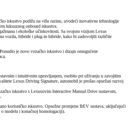
ko iskustvo podižu na višu razinu, uvodeći inovativne tehnologije
jem luksuznog onboard iskustva.
angažmana i ekološke učinkovitosti. Sa svojom vizijom Lexus
a vozila, hibride i plug-in hibride, kako bi zadovoljili različite
. Ponudio je novo vozačko iskustvo i dizajn omogućene
aca.
tavnim i intuitivnim upravljanjem, osobito pri uživanju u zavojitim
valitete Lexus Driving Signature, automobil je prošao opsežan razvoj
ozačko iskustvo s Lexusovim Interactive Manual Drive sustavom,
.
jšano korisničko iskustvo. Opsežne promjene BEV sustava, uključujući
o o modelu i konačnoj homologaciji).