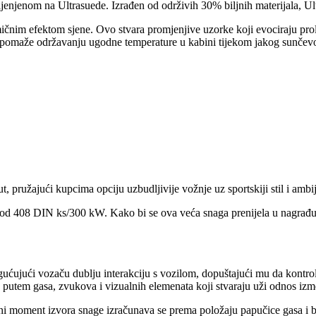
jenjenom na Ultrasuede. Izrađen od održivih 30% biljnih materijala, Ul
amičnim efektom sjene. Ovo stvara promjenjive uzorke koji evociraju p
pomaže održavanju ugodne temperature u kabini tijekom jakog sunčevo
ružajući kupcima opciju uzbudljivije vožnje uz sportskiji stil i ambij
408 DIN ks/300 kW. Kako bi se ova veća snaga prenijela u nagrađuju
jući vozaču dublju interakciju s vozilom, dopuštajući mu da kontroli
putem gasa, zvukova i vizualnih elemenata koji stvaraju uži odnos izm
ni moment izvora snage izračunava se prema položaju papučice gasa i b