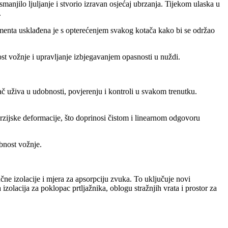
manjilo ljuljanje i stvorio izravan osjećaj ubrzanja. Tijekom ulaska u
.
momenta usklađena je s opterećenjem svakog kotača kako bi se održao
st vožnje i upravljanje izbjegavanjem opasnosti u nuždi.
č uživa u udobnosti, povjerenju i kontroli u svakom trenutku.
rzijske deformacije, što doprinosi čistom i linearnom odgovoru
obnost vožnje.
ne izolacije i mjera za apsorpciju zvuka. To uključuje novi
izolacija za poklopac prtljažnika, oblogu stražnjih vrata i prostor za