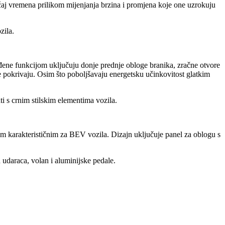
ećaj vremena prilikom mijenjanja brzina i promjena koje one uzrokuju
zila.
ene funkcijom uključuju donje prednje obloge branika, zračne otvore
je pokrivaju. Osim što poboljšavaju energetsku učinkovitost glatkim
i s crnim stilskim elementima vozila.
m karakterističnim za BEV vozila. Dizajn uključuje panel za oblogu s
 udaraca, volan i aluminijske pedale.