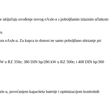
mjene uključuju uvođenje novog eAxle-a s poboljšanim izlaznim učinkom
a.
otora eAxle-a. Za kupca to donosi ne samo poboljšano ubrzanje pri
/165 kW u RZ 350e; 380 DIN hp/280 kW u RZ 500e; i 408 DIN hp/300
e-u, povećanjem kapaciteta baterije i optimizacijom kontrolnih