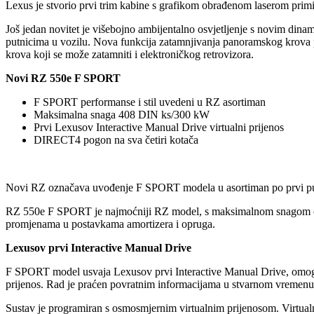
Lexus je stvorio prvi trim kabine s grafikom obrađenom laserom primi
Još jedan novitet je višebojno ambijentalno osvjetljenje s novim din
putnicima u vozilu. Nova funkcija zatamnjivanja panoramskog krova 
krova koji se može zatamniti i elektroničkog retrovizora.
Novi RZ 550e F SPORT
F SPORT performanse i stil uvedeni u RZ asortiman
Maksimalna snaga 408 DIN ks/300 kW
Prvi Lexusov Interactive Manual Drive virtualni prijenos
DIRECT4 pogon na sva četiri kotača
Novi RZ označava uvođenje F SPORT modela u asortiman po prvi put, p
RZ 550e F SPORT je najmoćniji RZ model, s maksimalnom snagom od 
promjenama u postavkama amortizera i opruga.
Lexusov prvi Interactive Manual Drive
F SPORT model usvaja Lexusov prvi Interactive Manual Drive, omoguću
prijenos. Rad je praćen povratnim informacijama u stvarnom vremenu 
Sustav je programiran s osmosmjernim virtualnim prijenosom. Virtual