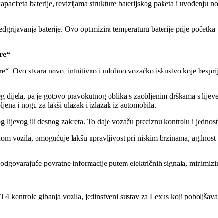
apaciteta baterije, revizijama strukture baterijskog paketa i uvođenju
ijavanja baterije. Ovo optimizira temperaturu baterije prije početka pu
re“
re“. Ovo stvara novo, intuitivno i udobno vozačko iskustvo koje besprij
g dijela, pa je gotovo pravokutnog oblika s zaobljenim drškama s lijev
jena i nogu za lakši ulazak i izlazak iz automobila.
g lijevog ili desnog zakreta. To daje vozaču preciznu kontrolu i jedno
 vozila, omogućuje lakšu upravljivost pri niskim brzinama, agilnost za
 odgovarajuće povratne informacije putem električnih signala, minimizi
ontrole gibanja vozila, jedinstveni sustav za Lexus koji poboljšava 