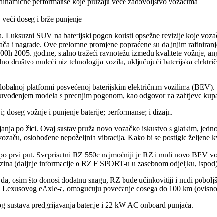
i dinamične performanse koje pružaju veće zadovoljstvo vozačima
a veći doseg i brže punjenje
. Luksuzni SUV na baterijski pogon koristi opsežne revizije koje vozač
zača i nagrade. Ove prelomne promjene popraćene su daljnjim rafiniran
 400h 2005. godine, stalno tražeći ravnotežu između kvalitete vožnje, 
alno društvo nudeći niz tehnologija vozila, uključujući baterijska električn
lobalnoj platformi posvećenoj baterijskim električnim vozilima (BEV)
na uvođenjem modela s prednjim pogonom, kao odgovor na zahtjeve kup
; doseg vožnje i punjenje baterije; performanse; i dizajn.
nja po žici. Ovaj sustav pruža novo vozačko iskustvo s glatkim, jednos
ozaču, oslobođene nepoželjnih vibracija. Kako bi se postigle željene k
po prvi put. Sveprisutni RZ 550e najmoćniji je RZ i nudi novo BEV v
zina (daljnje informacije o RZ F SPORT-u u zasebnom odjeljku, ispod)
 da, osim što donosi dodatnu snagu, RZ bude učinkovitiji i nudi pobol
oluciju Lexusovog eAxle-a, omogućuju povećanje dosega do 100 km (ovisn
ovog sustava predgrijavanja baterije i 22 kW AC onboard punjača.