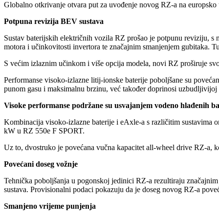
Globalno otkrivanje otvara put za uvođenje novog RZ-a na europsko tr
Potpuna revizija BEV sustava
Sustav baterijskih električnih vozila RZ prošao je potpunu reviziju,
motora i učinkovitosti invertora te značajnim smanjenjem gubitaka. Tu j
S većim izlaznim učinkom i više opcija modela, novi RZ proširuje svoj 
Performanse visoko-izlazne litij-ionske baterije poboljšane su poveća
punom gasu i maksimalnu brzinu, već također doprinosi uzbudljivijoj 
Visoke performanse podržane su usvajanjem vodeno hlađenih bat
Kombinacija visoko-izlazne baterije i eAxle-a s različitim sustavi
kW u RZ 550e F SPORT.
Uz to, dvostruko je povećana vučna kapacitet all-wheel drive RZ-a, k
Povećani doseg vožnje
Tehnička poboljšanja u pogonskoj jedinici RZ-a rezultiraju značajni
sustava. Provisionalni podaci pokazuju da je doseg novog RZ-a pove
Smanjeno vrijeme punjenja