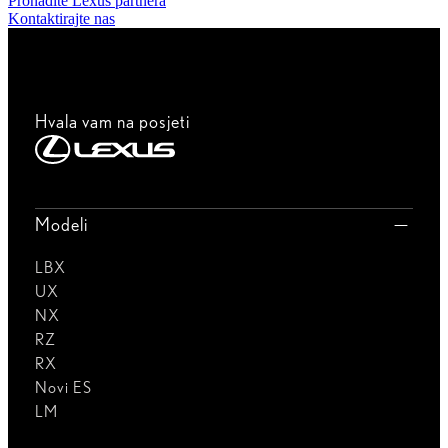
Pronađite Lexus partnera
Kontaktirajte nas
Hvala vam na posjeti
Modeli
LBX
UX
NX
RZ
RX
Novi ES
LM