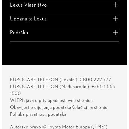
Lexus Vlasništvo
Upoznajte Lexus
Podrška
EUROCARE TELEFON (Lokalni): 0800 222 777
EUROCARE TELEFON (Međunarodni): +385 1 665
1500
WLTP
Izjava o pristupačnosti web stranice
Obavijest o dijeljenju podataka
Kolačići na stranici
Politika privatnosti podataka
Autorsko pravo © Toyota Motor Europe („TME")