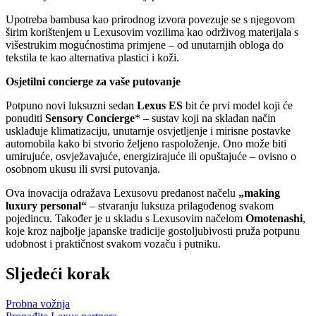
Upotreba bambusa kao prirodnog izvora povezuje se s njegovom
širim korištenjem u Lexusovim vozilima kao održivog materijala s
višestrukim mogućnostima primjene – od unutarnjih obloga do
tekstila te kao alternativa plastici i koži.
Osjetilni concierge za vaše putovanje
Potpuno novi luksuzni sedan
Lexus ES
bit će prvi model koji će
ponuditi
Sensory Concierge
* – sustav koji na skladan način
usklađuje klimatizaciju, unutarnje osvjetljenje i mirisne postavke
automobila kako bi stvorio željeno raspoloženje. Ono može biti
umirujuće, osvježavajuće, energizirajuće ili opuštajuće – ovisno o
osobnom ukusu ili svrsi putovanja.
Ova inovacija odražava Lexusovu predanost načelu
„making
luxury personal“
– stvaranju luksuza prilagođenog svakom
pojedincu. Također je u skladu s Lexusovim načelom
Omotenashi
,
koje kroz najbolje japanske tradicije gostoljubivosti pruža potpunu
udobnost i praktičnost svakom vozaču i putniku.
Sljedeći korak
Probna vožnja