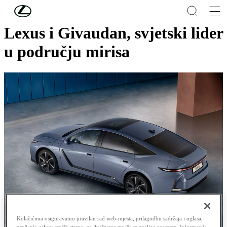
Skip to Main Content
(Press Enter)
Lexus i Givaudan, svjetski lider
u području mirisa
Kolačićima osiguravamo pravilan rad web-mjesta, prilagodbu sadržaja i oglasa,
pružanje usluga trećih strana, za društvene mreže te analizu prometa. Informacije