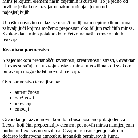
Miris je ključni element naših osjetilnih iskustava. To je jedno od
prvih osjetila koje razvijamo nakon rođenja i jedno od
najosjetljivijih.
U našim nosovima nalazi se oko 20 milijuna receptorskih neurona,
zahvaljujući kojima možemo prepoznati oko bilijun različitih mirisa.
Svakog dana miris potakne do tri četvrtine naših emocionalnih
reakcija.
Kreativno partnerstvo
S zajedničkom predanošću izvrsnosti, kreativnosti i strasti, Givaudan
i Lexus surađuju na razvoju sustava mirisa u vozilima koji svakom
putovanju mogu dodati novu dimenziju.
Ovo partnerstvo temelji se na:
autentičnosti
održivosti
inovaciji
emociji
Givaudan je razvio novi akord bambusa posebno prilagođen za
Lexus, koji čini prepoznatljiv element pet novih mirisa namijenjenih
budućim Lexusovim vozilima. Ovaj miris osmišljen je kako bi
dočarao jedinstvenu atmosferu japanskih bambusovih šuma.