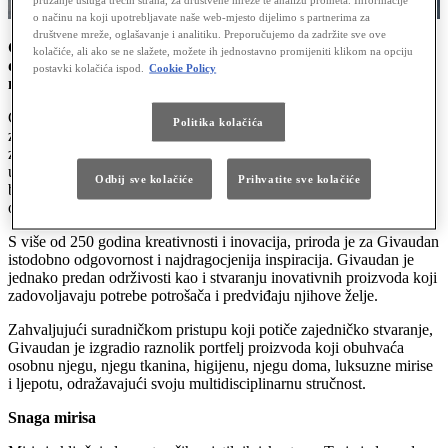
o načinu na koji upotrebljavate naše web-mjesto dijelimo s partnerima za
društvene mreže, oglašavanje i analitiku. Preporučujemo da zadržite sve ove
Givaudan je svjetski lider u području mirisa, ljepote, okusa i
kolačiće, ali ako se ne slažete, možete ih jednostavno promijeniti klikom na opciju
dobrobiti, što ga čini idealnim partnerom Lexusu u istraživanju
postavki kolačića ispod.
Cookie Policy
novih osjetilnih iskustava.
Givaudan slavi ljepotu ljudskog iskustva stvarajući za sretniji i
Politika kolačića
zdraviji život, s dubokim poštovanjem prema prirodi. Njegov odjel
za mirise i ljepotu stvara nadahnute mirise koji oplemenjuju živote i
uspomene te razvija inovativna rješenja iz područja ljepote i
Odbij sve kolačiće
Prihvatite sve kolačiće
blagostanja koja ljudima diljem svijeta pomažu da izgledaju i
osjećaju se dobro.
S više od 250 godina kreativnosti i inovacija, priroda je za Givaudan
istodobno odgovornost i najdragocjenija inspiracija. Givaudan je
jednako predan održivosti kao i stvaranju inovativnih proizvoda koji
zadovoljavaju potrebe potrošača i predviđaju njihove želje.
Zahvaljujući suradničkom pristupu koji potiče zajedničko stvaranje,
Givaudan je izgradio raznolik portfelj proizvoda koji obuhvaća
osobnu njegu, njegu tkanina, higijenu, njegu doma, luksuzne mirise
i ljepotu, odražavajući svoju multidisciplinarnu stručnost.
Snaga mirisa