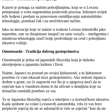
Kaizen je potraga za stalnim poboljšanjima, koja se u Lexusu
primjenjuje u svim segmentima poslovnih procesa. Inženjeri uvijek
teže boljem i predani su ponovnom osmišljavanju automobilske
tehnologije, ponekad čak i na neočekivane načine.
Iako su inovacije koje se nalaze u svakom Lexusu tehnološki jako
napredne, one su dizajnirane imajući na umu vozača – inteligentna i
intuitivna tehnologija znači bolje predviđanje na cesti i poboljšano
iskustvo vožnje.
Omotenashi - Tradicija dobrog gostoprimstva
Omotenashi je jedna od japanskih filozofija koja je duboko
ukorijenjena u japansku kulturu i život.
Naime, Japanci su poznati po svojoj ljubaznosti, a tu ljubaznost
posebno će vam iskazati kroz gostoprimstvo. Ako nekom Japancu
dođete u goste, on će napraviti sve što je u njegovoj moći da se
osjećate kao u vlastitom domu te da uživate u detaljima koje su
domaćini osmislili posebno za vas.
Ta se Japanska filozofija osjeća u interijeru i u korisničkom iskustvu.
Kada sjednete za volan Lexusovih automobila, vrlo će vas brzo
preplaviti osjećaj da ste se udomaćili te ćete se osjećati “kao da ste