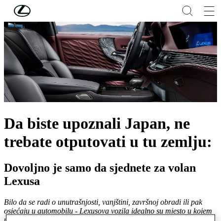
Skip to Main Content
(Press Enter)
Da biste upoznali Japan, ne
trebate otputovati u tu zemlju:
Dovoljno je samo da sjednete za volan
Lexusa
Bilo da se radi o unutrašnjosti, vanjštini, završnoj obradi ili pak
osjećaju u automobilu - Lexusova vozila idealno su mjesto u kojem
možete osjetiti i upoznati duh Zemlje izlazećeg sunca.