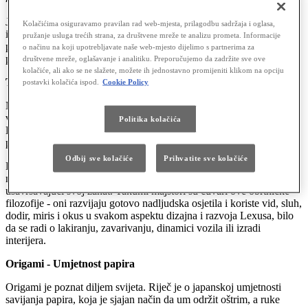
Japanska kultura bogata je mudrostima i filozofijama, u čijem duhu
Kolačićima osiguravamo pravilan rad web-mjesta, prilagodbu sadržaja i oglasa,
i dan danas žive brojni stanovnici te zemlje. Brojne od tih mudrosti
pružanje usluga trećih strana, za društvene mreže te analizu prometa. Informacije
prigrlio je i Lexus, čiji se automobili proizvode u duhu nekih
o načinu na koji upotrebljavate naše web-mjesto dijelimo s partnerima za
poznatih filozofija.
društvene mreže, oglašavanje i analitiku. Preporučujemo da zadržite sve ove
kolačiće, ali ako se ne slažete, možete ih jednostavno promijeniti klikom na opciju
Takumiji - Majstorstvo bez premca
postavki kolačića ispod.
Cookie Policy
Možda i najpoznatija filozofija koju Lexus njeguje u svojim
vozilima je Takumi majstorstvo. Takumiji su majstori zaposleni u
Politika kolačića
Lexusovim tvornicama, koji su zaduženi za to da Lexusovi
proiozvodi budu neupitne kvalitete.
Odbij sve kolačiće
Prihvatite sve kolačiće
Da bi majstor stekao prestižnu titulu Takumi majstora, pojedinac
mora provesti najmanje 60 000 sati, što je oko 30 godina,
usavršavajući svoj zanat. Takumi majstori su čuvari ove obrtničke
filozofije - oni razvijaju gotovo nadljudska osjetila i koriste vid, sluh,
dodir, miris i okus u svakom aspektu dizajna i razvoja Lexusa, bilo
da se radi o lakiranju, zavarivanju, dinamici vozila ili izradi
interijera.
Origami - Umjetnost papira
Origami je poznat diljem svijeta. Riječ je o japanskoj umjetnosti
savijanja papira, koja je sjajan način da um održit oštrim, a ruke