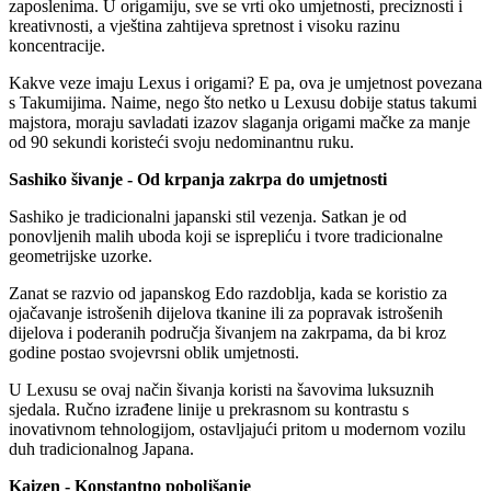
zaposlenima. U origamiju, sve se vrti oko umjetnosti, preciznosti i
kreativnosti, a vještina zahtijeva spretnost i visoku razinu
koncentracije.
Kakve veze imaju Lexus i origami? E pa, ova je umjetnost povezana
s Takumijima. Naime, nego što netko u Lexusu dobije status takumi
majstora, moraju savladati izazov slaganja origami mačke za manje
od 90 sekundi koristeći svoju nedominantnu ruku.
Sashiko šivanje - Od krpanja zakrpa do umjetnosti
Sashiko je tradicionalni japanski stil vezenja. Satkan je od
ponovljenih malih uboda koji se isprepliću i tvore tradicionalne
geometrijske uzorke.
Zanat se razvio od japanskog Edo razdoblja, kada se koristio za
ojačavanje istrošenih dijelova tkanine ili za popravak istrošenih
dijelova i poderanih područja šivanjem na zakrpama, da bi kroz
godine postao svojevrsni oblik umjetnosti.
U Lexusu se ovaj način šivanja koristi na šavovima luksuznih
sjedala. Ručno izrađene linije u prekrasnom su kontrastu s
inovativnom tehnologijom, ostavljajući pritom u modernom vozilu
duh tradicionalnog Japana.
Kaizen - Konstantno poboljšanje