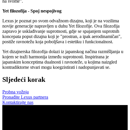
na svome”.
Yet filozofija - Spoj nespojivog
Lexus je poznat po svom odvažnom dizajnu, koji je na vozilima
novije generacije napravljen u duhu Yet filozofije. Ova filozofija
zapravo je usklađivanje suprotnosti, gdje se spajanjem suprotnih
koncepata poput dizajna koji je "prostran, a ipak aerodinamičan",
postiže ravnotežu koja poboljšava i estetiku i funkcionalnost.
Yet dizajnerska filozofija dolazi iz japanskog načina razmišljanja u
kojem se traži harmonija između suprotnosti. Inspirirana je
japanskim konceptima dualnosti i ravnoteže, u kojima naizgled
kontradiktorne stvari mogu koegzistirati i nadopunjavati se.
Sljedeći korak
Probna vožnja
Pronađite Lexus partnera
Kontaktirajte nas