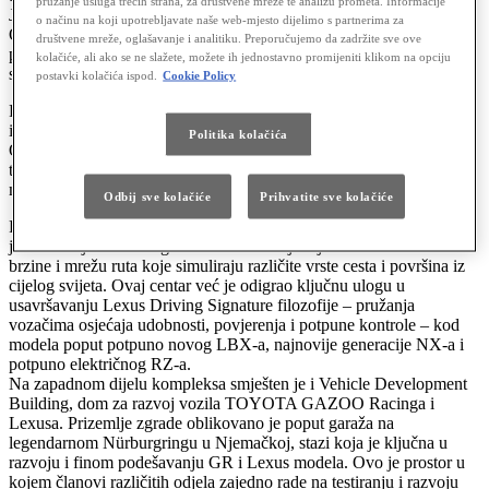
pružanje usluga trećih strana, za društvene mreže te analizu prometa. Informacije
Japanu, smješteno na planinskom području u blizini Toyota Cityja.
o načinu na koji upotrebljavate naše web-mjesto dijelimo s partnerima za
Ovaj najmoderniji, posebno osmišljeni centar označava novu eru u
društvene mreže, oglašavanje i analitiku. Preporučujemo da zadržite sve ove
povijesti Lexusa i otvara svoja vrata upravo u godini kada brend
kolačiće, ali ako se ne slažete, možete ih jednostavno promijeniti klikom na opciju
slavi 35 godina postojanja.
postavki kolačića ispod.
Cookie Policy
Po prvi put, sve Lexus funkcije – prodaja, marketing, planiranje,
istraživanje i razvoj te dizajn – nalaze se pod jednim krovom.
Politika kolačića
Ovakva organizacija omogućava bržu i učinkovitiju suradnju među
timovima, čime se ubrzava proces razvoja prototipova i proizvodnih
modela, uključujući sljedeću generaciju Lexus automobila.
Odbij sve kolačiće
Prihvatite sve kolačiće
Razvojni rad dodatno je podržan testnim centrom Shimoyama, koji
je u funkciji od 2021. godine. Centar uključuje stazu za velike
brzine i mrežu ruta koje simuliraju različite vrste cesta i površina iz
cijelog svijeta. Ovaj centar već je odigrao ključnu ulogu u
usavršavanju Lexus Driving Signature filozofije – pružanja
vozačima osjećaja udobnosti, povjerenja i potpune kontrole – kod
modela poput potpuno novog LBX-a, najnovije generacije NX-a i
potpuno električnog RZ-a.
Na zapadnom dijelu kompleksa smješten je i Vehicle Development
Building, dom za razvoj vozila TOYOTA GAZOO Racinga i
Lexusa. Prizemlje zgrade oblikovano je poput garaža na
legendarnom Nürburgringu u Njemačkoj, stazi koja je ključna u
razvoju i finom podešavanju GR i Lexus modela. Ovo je prostor u
kojem članovi različitih odjela zajedno rade na testiranju i razvoju