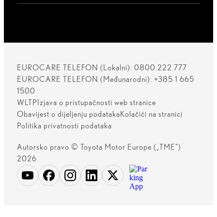
EUROCARE TELEFON (Lokalni): 0800 222 777
EUROCARE TELEFON (Međunarodni): +385 1 665
1500
WLTP
Izjava o pristupačnosti web stranice
Obavijest o dijeljenju podataka
Kolačići na stranici
Politika privatnosti podataka
Autorsko pravo © Toyota Motor Europe („TME")
2026