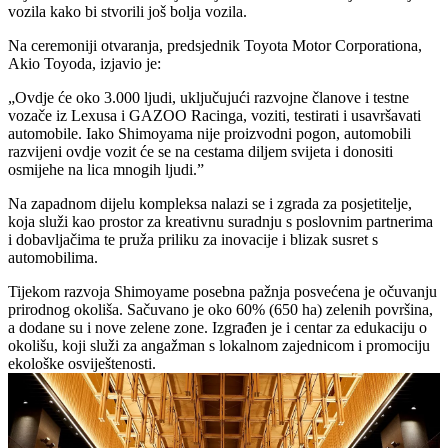
vozila kako bi stvorili još bolja vozila.
Na ceremoniji otvaranja, predsjednik Toyota Motor Corporationa,
Akio Toyoda, izjavio je:
„Ovdje će oko 3.000 ljudi, uključujući razvojne članove i testne
vozače iz Lexusa i GAZOO Racinga, voziti, testirati i usavršavati
automobile. Iako Shimoyama nije proizvodni pogon, automobili
razvijeni ovdje vozit će se na cestama diljem svijeta i donositi
osmijehe na lica mnogih ljudi.”
Na zapadnom dijelu kompleksa nalazi se i zgrada za posjetitelje,
koja služi kao prostor za kreativnu suradnju s poslovnim partnerima
i dobavljačima te pruža priliku za inovacije i blizak susret s
automobilima.
Tijekom razvoja Shimoyame posebna pažnja posvećena je očuvanju
prirodnog okoliša. Sačuvano je oko 60% (650 ha) zelenih površina,
a dodane su i nove zelene zone. Izgrađen je i centar za edukaciju o
okolišu, koji služi za angažman s lokalnom zajednicom i promociju
ekološke osviještenosti.