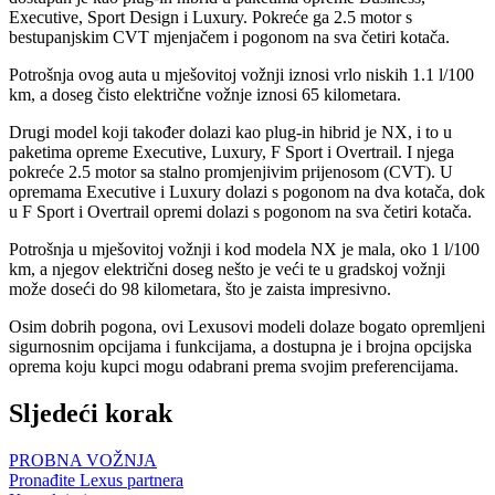
Executive, Sport Design i Luxury. Pokreće ga 2.5 motor s
bestupanjskim CVT mjenjačem i pogonom na sva četiri kotača.
Potrošnja ovog auta u mješovitoj vožnji iznosi vrlo niskih 1.1 l/100
km, a doseg čisto električne vožnje iznosi 65 kilometara.
Drugi model koji također dolazi kao plug-in hibrid je NX, i to u
paketima opreme Executive, Luxury, F Sport i Overtrail. I njega
pokreće 2.5 motor sa stalno promjenjivim prijenosom (CVT). U
opremama Executive i Luxury dolazi s pogonom na dva kotača, dok
u F Sport i Overtrail opremi dolazi s pogonom na sva četiri kotača.
Potrošnja u mješovitoj vožnji i kod modela NX je mala, oko 1 l/100
km, a njegov električni doseg nešto je veći te u gradskoj vožnji
može doseći do 98 kilometara, što je zaista impresivno.
Osim dobrih pogona, ovi Lexusovi modeli dolaze bogato opremljeni
sigurnosnim opcijama i funkcijama, a dostupna je i brojna opcijska
oprema koju kupci mogu odabrani prema svojim preferencijama.
Sljedeći korak
PROBNA VOŽNJA
Pronađite Lexus partnera