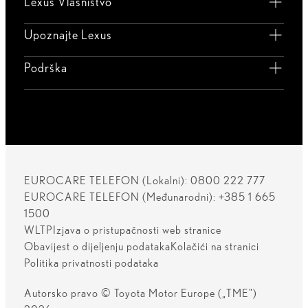
Lexus Vlasništvo
Upoznajte Lexus
Podrška
EUROCARE TELEFON (Lokalni): 0800 222 777
EUROCARE TELEFON (Međunarodni): +385 1 665
1500
WLTP
Izjava o pristupačnosti web stranice
Obavijest o dijeljenju podataka
Kolačići na stranici
Politika privatnosti podataka
Autorsko pravo © Toyota Motor Europe („TME")