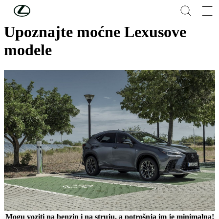
Skip to Main Content
(Press Enter)
Upoznajte moćne Lexusove
modele
Mogu voziti na benzin i na struju, a potrošnja im je minimalna!