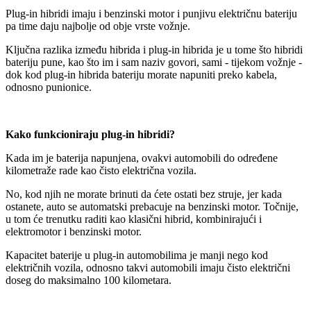
Plug-in hibridi imaju i benzinski motor i punjivu električnu bateriju
pa time daju najbolje od obje vrste vožnje.
Ključna razlika između hibrida i plug-in hibrida je u tome što hibridi
bateriju pune, kao što im i sam naziv govori, sami - tijekom vožnje -
dok kod plug-in hibrida bateriju morate napuniti preko kabela,
odnosno punionice.
Kako funkcioniraju plug-in hibridi?
Kada im je baterija napunjena, ovakvi automobili do određene
kilometraže rade kao čisto električna vozila.
No, kod njih ne morate brinuti da ćete ostati bez struje, jer kada
ostanete, auto se automatski prebacuje na benzinski motor. Točnije,
u tom će trenutku raditi kao klasični hibrid, kombinirajući i
elektromotor i benzinski motor.
Kapacitet baterije u plug-in automobilima je manji nego kod
električnih vozila, odnosno takvi automobili imaju čisto električni
doseg do maksimalno 100 kilometara.