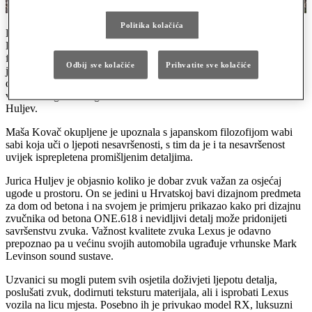
Politika kolačića
Lexus je u Zagrebu organizirao druženje Lexclusive Event
Drive&Feel na kojem je predstavio povezanost njihove poslovne
filozofije s tradicionalnim japanskim načinom razmišljanja. Glavna
Odbij sve kolačiće
Prihvatite sve kolačiće
je odlika te filozofije – iznimna fokusiranost na detalje. Na
događanju su svoje viđenje o važnosti detalja iznijeli Maša Kovač,
vlasnica zagrebačkog Mashroom Showrooma i arhitekt Jurica
Huljev.
Maša Kovač okupljene je upoznala s japanskom filozofijom wabi
sabi koja uči o ljepoti nesavršenosti, s tim da je i ta nesavršenost
uvijek isprepletena promišljenim detaljima.
Jurica Huljev je objasnio koliko je dobar zvuk važan za osjećaj
ugode u prostoru. On se jedini u Hrvatskoj bavi dizajnom predmeta
za dom od betona i na svojem je primjeru prikazao kako pri dizajnu
zvučnika od betona ONE.618 i nevidljivi detalj može pridonijeti
savršenstvu zvuka. Važnost kvalitete zvuka Lexus je odavno
prepoznao pa u većinu svojih automobila ugrađuje vrhunske Mark
Levinson sound sustave.
Uzvanici su mogli putem svih osjetila doživjeti ljepotu detalja,
poslušati zvuk, dodirnuti teksturu materijala, ali i isprobati Lexus
vozila na licu mjesta. Posebno ih je privukao model RX, luksuzni