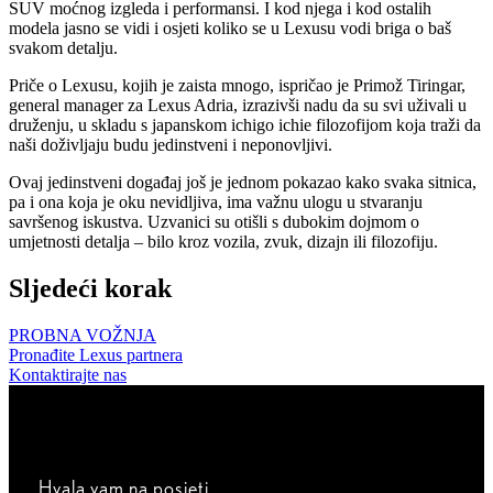
SUV moćnog izgleda i performansi. I kod njega i kod ostalih
modela jasno se vidi i osjeti koliko se u Lexusu vodi briga o baš
svakom detalju.
Priče o Lexusu, kojih je zaista mnogo, ispričao je Primož Tiringar,
general manager za Lexus Adria, izrazivši nadu da su svi uživali u
druženju, u skladu s japanskom ichigo ichie filozofijom koja traži da
naši doživljaju budu jedinstveni i neponovljivi.
Ovaj jedinstveni događaj još je jednom pokazao kako svaka sitnica,
pa i ona koja je oku nevidljiva, ima važnu ulogu u stvaranju
savršenog iskustva. Uzvanici su otišli s dubokim dojmom o
umjetnosti detalja – bilo kroz vozila, zvuk, dizajn ili filozofiju.
Sljedeći korak
PROBNA VOŽNJA
Pronađite Lexus partnera
Kontaktirajte nas
Hvala vam na posjeti