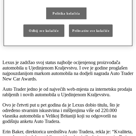
Auto Trader new car awards
Politika kolačića
Lexus – najbolje ocijenjen proizvođač u UK.
Najpouzdanija marka automobila na Auto Trader New
Car Awards 2023.
O izboru je odlučilo 220.000 vlasnika automobila u UK.
Odbij sve kolačiće
Prihvatite sve kolačiće
Pouzdanost Lexus automobila podržana Lexus Relax
programom.
Lexus je zadržao svoj status najbolje ocijenjenog proizvođača
automobila u Ujedinjenom Kraljevstvu. I ove je godine proglašen
najpouzdanijom markom automobila na dodjeli nagrada Auto Trader
New Car Awards.
Auto Trader jedno je od najvećih web-mjesta za internetsku prodaju
rabljenih i novih automobila u Ujedinjenom Kraljevstvu.
Ovo je četvrti put u pet godina da je Lexus dobio titulu, što je
određeno stvarnim iskustvima i mišljenjima više od 220.000
vlasnika automobila u Velikoj Britaniji koji su odgovorili na
godišnju anketu Auto Tradera.
Erin Baker, direktorica uredništva Auto Tradera, rekla je: “Kvaliteta,