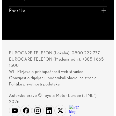
Podrška
EUROCARE TELEFON (Lokalni): 0800 222 777
EUROCARE TELEFON (Međunarodni): +385 1 665
1500
WLTP
Izjava o pristupačnosti web stranice
Obavijest o dijeljenju podataka
Kolačići na stranici
Politika privatnosti podataka
Autorsko pravo © Toyota Motor Europe („TME")
2026