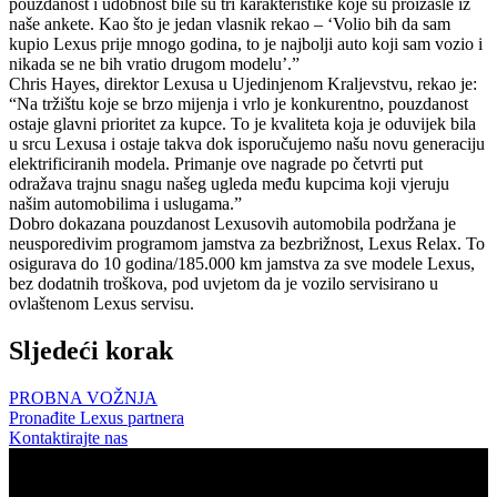
pouzdanost i udobnost bile su tri karakteristike koje su proizašle iz
naše ankete. Kao što je jedan vlasnik rekao – ‘Volio bih da sam
kupio Lexus prije mnogo godina, to je najbolji auto koji sam vozio i
nikada se ne bih vratio drugom modelu’.”
Chris Hayes, direktor Lexusa u Ujedinjenom Kraljevstvu, rekao je:
“Na tržištu koje se brzo mijenja i vrlo je konkurentno, pouzdanost
ostaje glavni prioritet za kupce. To je kvaliteta koja je oduvijek bila
u srcu Lexusa i ostaje takva dok isporučujemo našu novu generaciju
elektrificiranih modela. Primanje ove nagrade po četvrti put
odražava trajnu snagu našeg ugleda među kupcima koji vjeruju
našim automobilima i uslugama.”
Dobro dokazana pouzdanost Lexusovih automobila podržana je
neusporedivim programom jamstva za bezbrižnost, Lexus Relax. To
osigurava do 10 godina/185.000 km jamstva za sve modele Lexus,
bez dodatnih troškova, pod uvjetom da je vozilo servisirano u
ovlaštenom Lexus servisu.
Sljedeći korak
PROBNA VOŽNJA
Pronađite Lexus partnera
Kontaktirajte nas