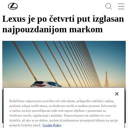
Skip to Main Content
(Press Enter)
Lexus je po četvrti put izglasan
najpouzdanijom markom
Kolačićima osiguravamo pravilan rad web-mjesta, prilagodbu sadržaja i oglasa,
pružanje usluga trećih strana, za društvene mreže te analizu prometa. Informacije
o načinu na koji upotrebljavate naše web-mjesto dijelimo s partnerima za
društvene mreže, oglašavanje i analitiku. Preporučujemo da zadržite sve ove
kolačiće, ali ako se ne slažete, možete ih jednostavno promijeniti klikom na opciju
postavki kolačića ispod.
Cookie Policy
Lexus je po četvrti put izglasan najpouzdanijom markom na