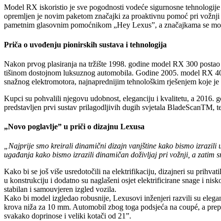
Model RX iskoristio je sve pogodnosti vodeće sigurnosne tehnologije 
opremljen je novim paketom značajki za proaktivnu pomoć pri vožnji i
pametnim glasovnim pomoćnikom „Hey Lexus”, a značajkama se može 
Priča o uvođenju pionirskih sustava i tehnologija
Nakon prvog plasiranja na tržište 1998. godine model RX 300 postao j
tišinom dostojnom luksuznog automobila. Godine 2005. model RX 400
snažnog elektromotora, najnaprednijim tehnološkim rješenjem koje je 
Kupci su pohvalili njegovu udobnost, eleganciju i kvalitetu, a 201
predstavljen prvi sustav prilagodljivih dugih svjetala BladeScanTM, te
„Novo poglavlje” u priči o dizajnu Lexusa
„Najprije smo kreirali dinamični dizajn vanjštine kako bismo izrazili
ugađanja kako bismo izrazili dinamičan doživljaj pri vožnji, a zatim 
Kako bi se još više usredotočili na elektrifikaciju, dizajneri su prihva
u konstrukciju i dodatno su naglašeni osjet elektrificirane snage i nis
stabilan i samouvjeren izgled vozila.
Kako bi model izgledao robusnije, Lexusovi inženjeri razvili su elega
krova niža za 10 mm. Automobil zbog toga podsjeća na coupé, a prepoz
svakako doprinose i veliki kotači od 21”.