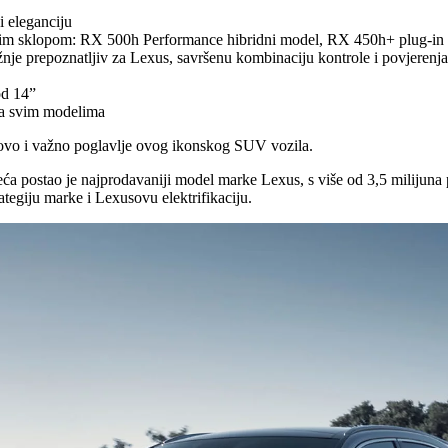
i eleganciju
skim sklopom: RX 500h Performance hibridni model, RX 450h+ plug-in e
žnje prepoznatljiv za Lexus, savršenu kombinaciju kontrole i povjerenja
od 14”
na svim modelima
novo i važno poglavlje ovog ikonskog SUV vozila.
jeća postao je najprodavaniji model marke Lexus, s više od 3,5 milijuna 
tegiju marke i Lexusovu elektrifikaciju.