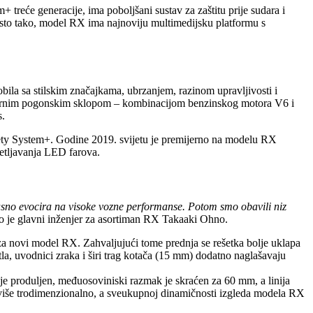
reće generacije, ima poboljšani sustav za zaštitu prije sudara i
Isto tako, model RX ima najnoviju multimedijsku platformu s
ila sa stilskim značajkama, ubrzanjem, razinom upravljivosti i
ionarnim pogonskim sklopom – kombinacijom benzinskog motora V6 i
s.
fety System+. Godine 2019. svijetu je premijerno na modelu RX
vjetljavanja LED farova.
 jasno evocira na visoke vozne performanse. Potom smo obavili niz
o je glavni inženjer za asortiman RX Takaaki Ohno.
ije za novi model RX. Zahvaljujući tome prednja se rešetka bolje uklapa
etla, uvodnici zraka i širi trag kotača (15 mm) dodatno naglašavaju
 je produljen, međuosoviniski razmak je skraćen za 60 mm, a linija
a više trodimenzionalno, a sveukupnoj dinamičnosti izgleda modela RX