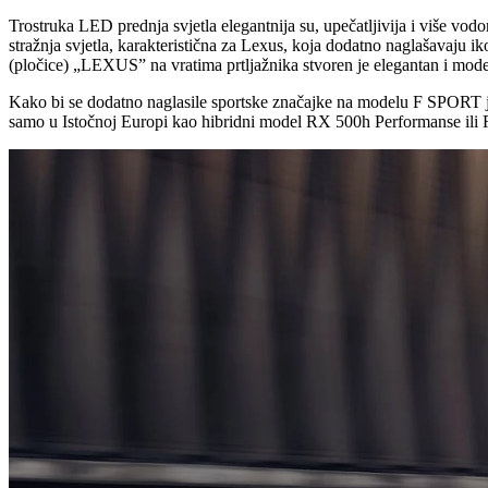
Trostruka LED prednja svjetla elegantnija su, upečatljivija i više v
stražnja svjetla, karakteristična za Lexus, koja dodatno naglašavaju
(pločice) „LEXUS” na vratima prtljažnika stvoren je elegantan i mod
Kako bi se dodatno naglasile sportske značajke na modelu F SPORT jo
samo u Istočnoj Europi kao hibridni model RX 500h Performanse ili