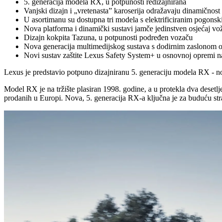
5. generacija modela RX, u potpunosti redizajnirana
Vanjski dizajn i „vretenasta” karoserija odražavaju dinamičnost 
U asortimanu su dostupna tri modela s elektrificiranim pogon
Nova platforma i dinamički sustavi jamče jedinstven osjećaj vo
Dizajn kokpita Tazuna, u potpunosti podređen vozaču
Nova generacija multimedijskog sustava s dodirnim zaslonom 
Novi sustav zaštite Lexus Safety System+ u osnovnoj opremi 
Lexus je predstavio potpuno dizajniranu 5. generaciju modela RX - 
Model RX je na tržište plasiran 1998. godine, a u protekla dva desetl
prodanih u Europi. Nova, 5. generacija RX-a ključna je za buduću stra