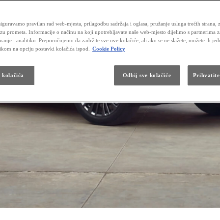
iguravamo pravilan rad web-mjesta, prilagodbu sadržaja i oglasa, pružanje usluga trećih strana, 
izu prometa. Informacije o načinu na koji upotrebljavate naše web-mjesto dijelimo s partnerima 
vanje i analitiku. Preporučujemo da zadržite sve ove kolačiće, ali ako se ne slažete, možete ih je
likom na opciju postavki kolačića ispod.
Cookie Policy
a kolačića
Odbij sve kolačiće
Prihvatite