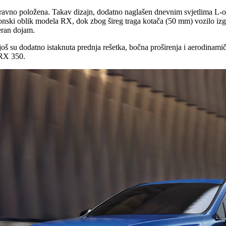
odoravno položena. Takav dizajn, dodatno naglašen dnevnim svjetlima L-o
 ikonski oblik modela RX, dok zbog šireg traga kotača (50 mm) vozilo iz
eran dojam.
š su dodatno istaknuta prednja rešetka, bočna proširenja i aerodinami
 RX 350.