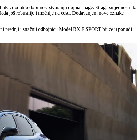
blika, dodatno doprinosi stvaranju dojma snage. Straga su jednostruka
gleda još robusnije i moćnije na cesti. Dodavanjem nove oznake
čni prednji i stražnji odbojnici. Model RX F SPORT bit će u ponudi