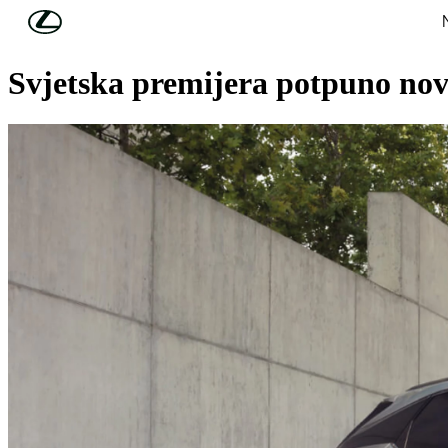
Skip to Main Content
(Press Enter)
LEXUS VIJESTI
Svjetska premijera potpuno no