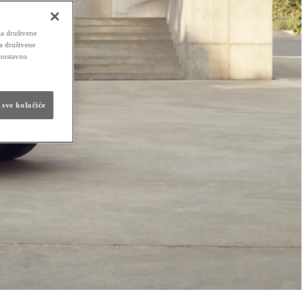
za društvene
za društvene
dnostavno
 sve kolačiće