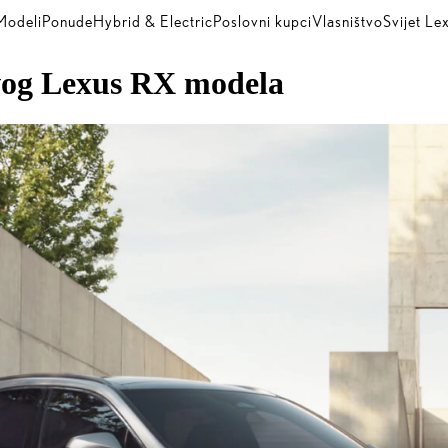
Modeli
Ponude
Hybrid & Electric
Poslovni kupci
Vlasništvo
Svijet Le
vog Lexus RX modela