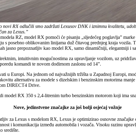
 novi RX odlučili smo zadržati Lexusov DNK i iznimnu kvalitetu, udobnos
tičan za Lexus.”
og modela RZ, model RX pomoći će pisanju „sljedećeg poglavlja” marke 
 s posebno oblikovanim linijama duž čitavog prednjeg kraja vozila. Ti
mah jasno prepoznatljiv kao model RX, samo dinamičniji, elegantniji i s
irektnim, intuitivnim mogućnostima za upravljanje vozilom, uz pridrža
 rasporedu komandi te novom dodirnom zaslonu od 14”.
prodavati u Europi. Na jednom od najvažnijih tržišta u Zapadnoj Europi
kovitu alternativu za modele s dizelskim i benzinskim motorima manje 
tavom DIRECT4 Drive.
udi model RX 350 s 2,4-litrenim turbo benzinskim motorom koji ima sn
Nove, jedinstvene značajke za još bolji osjećaj vožnje
znatljiv za Lexus s modelom RX, Lexus je optimizirao osnovne značajke o
zanost i komunikacija između automobila i vozača. Visoku razinu upravlj
o središte.