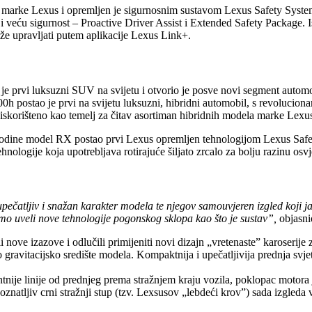
marke Lexus i opremljen je sigurnosnim sustavom Lexus Safety System+ t
 veću sigurnost – Proactive Driver Assist i Extended Safety Package. 
upravljati putem aplikacije Lexus Link+.
e prvi luksuzni SUV na svijetu i otvorio je posve novi segment automob
h postao je prvi na svijetu luksuzni, hibridni automobil, s revoluc
iskorišteno kao temelj za čitav asortiman hibridnih modela marke Lexu
6. godine model RX postao prvi Lexus opremljen tehnologijom Lexus Sa
hnologije koja upotrebljava rotirajuće šiljato zrcalo za bolju razinu os
 upečatljiv i snažan karakter modela te njegov samouvjeren izgled koji
smo uveli nove tehnologije pogonskog sklopa kao što je sustav”,
objasni
tili nove izazove i odlučili primijeniti novi dizajn „vretenaste” karoser
ko gravitacijsko središte modela. Kompaktnija i upečatljivija prednja svj
ntnije linije od prednjeg prema stražnjem kraju vozila, poklopac motora
natljiv crni stražnji stup (tzv. Lexsusov „lebdeći krov”) sada izgled