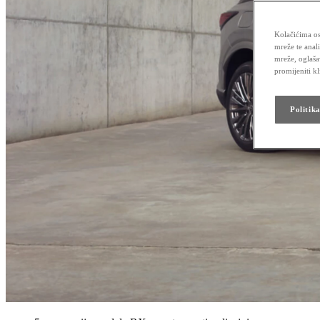
Kolačićima os
mreže te anal
mreže, oglaša
promijeniti k
Politik