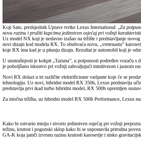
Koji Sato, predsjednik Uprave tvrtke Lexus International: „
Za potpuno
novu razinu i pružiti kupcima jedinstven osjećaj pri vožnji karakteris
Uz model NX koji je nedavno izašao na tržište i predstavljanje nov
novi dizajn kod modela RX. To obuhvaća novu, „vretenastu” karoseriju
koje RX ima kad je u pitanju dizajn. Rezultat je automobil koji je od
U unutrašnjosti je kokpit „Tazuna”, u potpunosti podređen vozaču s d
je poboljšano iskustvo pri vožnji zahvaljujući intuitivnom i jasnom
Novi RX dolazi u tri različite elektrificirane varijante koje će se 
tehnologiju. Uz novi, hibridni model RX 350h, Lexus predstavlja učin
predstavlja prvi ikad turbo hibridni model, RX 500h opremljen sus
Za istočna tržišta, uz hibridni model RX 500h Performance, Lexus n
Kako bi ostvario misiju i stvorio jedinstven osjećaj pri vožnji prepo
težinu, krutost i pogonski sklop kako bi se uspostavila prirodna pove
GA-K koja jamči izvrsnu razinu krutosti karoserije i nisko gravitacijsk