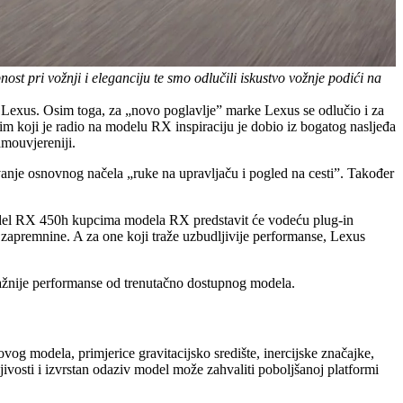
t pri vožnji i eleganciju te smo odlučili iskustvo vožnje podići na
Lexus. Osim toga, za „novo poglavlje” marke Lexus se odlučio i za
m koji je radio na modelu RX inspiraciju je dobio iz bogatog nasljeđa
amouvjereniji.
vanje osnovnog načela „ruke na upravljaču i pogled na cesti”. Također
, model RX 450h kupcima modela RX predstavit će vodeću plug-in
zapremnine. A za one koji traže uzbudljivije performanse, Lexus
ažnije performanse od trenutačno dostupnog modela.
vog modela, primjerice gravitacijsko središte, inercijske značajke,
ivosti i izvrstan odaziv model može zahvaliti poboljšanoj platformi