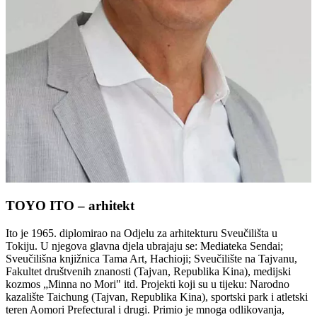
TOYO ITO – arhitekt
Ito je 1965. diplomirao na Odjelu za arhitekturu Sveučilišta u
Tokiju. U njegova glavna djela ubrajaju se: Mediateka Sendai;
Sveučilišna knjižnica Tama Art, Hachioji; Sveučilište na Tajvanu,
Fakultet društvenih znanosti (Tajvan, Republika Kina), medijski
kozmos „Minna no Mori" itd. Projekti koji su u tijeku: Narodno
kazalište Taichung (Tajvan, Republika Kina), sportski park i atletski
teren Aomori Prefectural i drugi. Primio je mnoga odlikovanja,