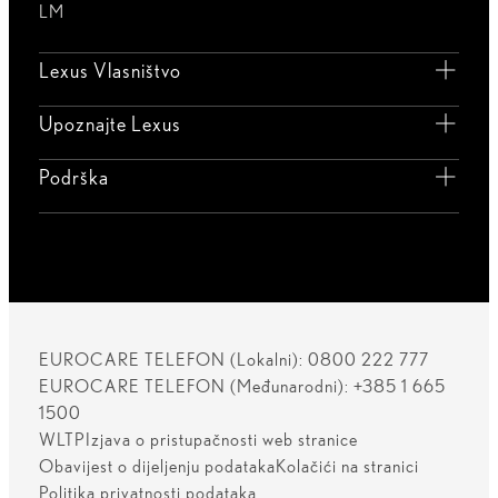
LM
Lexus Vlasništvo
Upoznajte Lexus
Podrška
EUROCARE TELEFON (Lokalni): 0800 222 777
EUROCARE TELEFON (Međunarodni): +385 1 665
1500
WLTP
Izjava o pristupačnosti web stranice
Obavijest o dijeljenju podataka
Kolačići na stranici
Politika privatnosti podataka