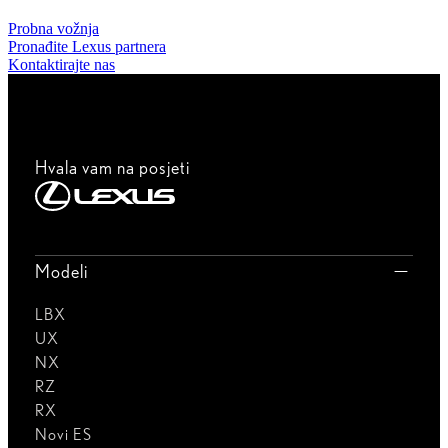
Probna vožnja
Pronađite Lexus partnera
Kontaktirajte nas
Hvala vam na posjeti
Modeli
LBX
UX
NX
RZ
RX
Novi ES