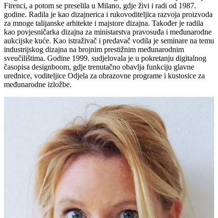
Firenci, a potom se preselila u Milano, gdje živi i radi od 1987.
godine. Radila je kao dizajnerica i rukovoditeljica razvoja proizvoda
za mnoge talijanske arhitekte i majstore dizajna. Također je radila
kao povjesničarka dizajna za ministarstva pravosuđa i međunarodne
aukcijske kuće. Kao istraživač i predavač vodila je seminare na temu
industrijskog dizajna na brojnim prestižnim međunarodnim
sveučilištima. Godine 1999. sudjelovala je u pokretanju digitalnog
časopisa designboom, gdje trenutačno obavlja funkciju glavne
urednice, voditeljice Odjela za obrazovne programe i kustosice za
međunarodne izložbe.