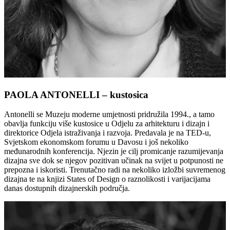
PAOLA ANTONELLI – kustosica
Antonelli se Muzeju moderne umjetnosti pridružila 1994., a tamo
obavlja funkciju više kustosice u Odjelu za arhitekturu i dizajn i
direktorice Odjela istraživanja i razvoja. Predavala je na TED-u,
Svjetskom ekonomskom forumu u Davosu i još nekoliko
međunarodnih konferencija. Njezin je cilj promicanje razumijevanja
dizajna sve dok se njegov pozitivan učinak na svijet u potpunosti ne
prepozna i iskoristi. Trenutačno radi na nekoliko izložbi suvremenog
dizajna te na knjizi States of Design o raznolikosti i varijacijama
danas dostupnih dizajnerskih područja.