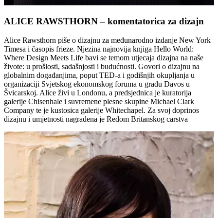
ALICE RAWSTHORN – komentatorica za dizajn
Alice Rawsthorn piše o dizajnu za međunarodno izdanje New York
Timesa i časopis frieze. Njezina najnovija knjiga Hello World:
Where Design Meets Life bavi se temom utjecaja dizajna na naše
živote: u prošlosti, sadašnjosti i budućnosti. Govori o dizajnu na
globalnim događanjima, poput TED-a i godišnjih okupljanja u
organizaciji Svjetskog ekonomskog foruma u gradu Davos u
Švicarskoj. Alice živi u Londonu, a predsjednica je kuratorija
galerije Chisenhale i suvremene plesne skupine Michael Clark
Company te je kustosica galerije Whitechapel. Za svoj doprinos
dizajnu i umjetnosti nagrađena je Redom Britanskog carstva