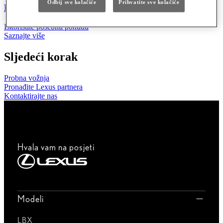
Odbij sve kolačiće
Prihvatite sve kolačiće
POSEBNE PONUDE
Iskoristite posebnu ponudu
Saznajte više
Sljedeći korak
Probna vožnja
Pronađite Lexus partnera
Kontaktirajte nas
Hvala vam na posjeti
Modeli
LBX