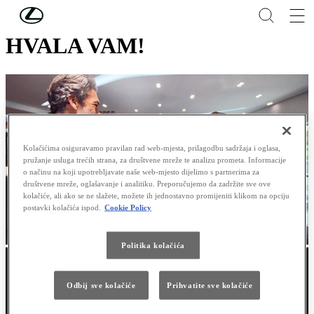
Skip to Main Content
(Press Enter)
HVALA VAM!
Kolačićima osiguravamo pravilan rad web-mjesta, prilagodbu sadržaja i oglasa,
pružanje usluga trećih strana, za društvene mreže te analizu prometa. Informacije
o načinu na koji upotrebljavate naše web-mjesto dijelimo s partnerima za
društvene mreže, oglašavanje i analitiku. Preporučujemo da zadržite sve ove
kolačiće, ali ako se ne slažete, možete ih jednostavno promijeniti klikom na opciju
postavki kolačića ispod.
Cookie Policy
Politika kolačića
Odbij sve kolačiće
Prihvatite sve kolačiće
Hvala vam na posjeti