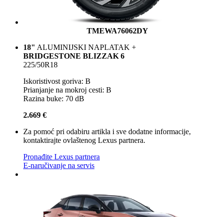
TMEWA76062DY
18"
ALUMINIJSKI NAPLATAK +
BRIDGESTONE BLIZZAK 6
225/50R18
Iskoristivost goriva: B
Prianjanje na mokroj cesti: B
Razina buke: 70 dB
2.669 €
Za pomoć pri odabiru artikla i sve dodatne informacije,
kontaktirajte ovlaštenog Lexus partnera.
Pronađite Lexus partnera
E-naručivanje na servis