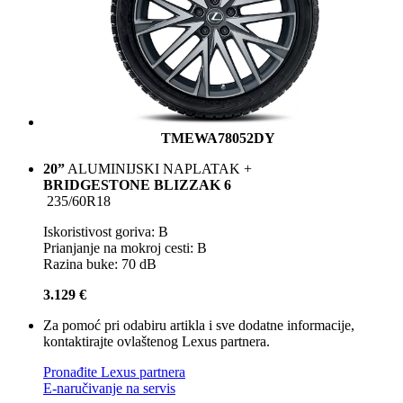
TMEWA78052DY
20”
ALUMINIJSKI NAPLATAK +
BRIDGESTONE BLIZZAK 6
235/60R18
Iskoristivost goriva: B
Prianjanje na mokroj cesti: B
Razina buke: 70 dB
3.129 €
Za pomoć pri odabiru artikla i sve dodatne informacije,
kontaktirajte ovlaštenog Lexus partnera.
Pronađite Lexus partnera
E-naručivanje na servis