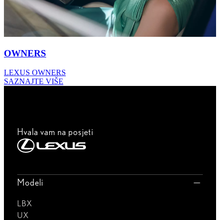
OWNERS
LEXUS OWNERS
SAZNAJTE VIŠE
Hvala vam na posjeti
Modeli
LBX
UX