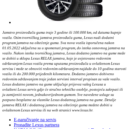
Jamstvo proizvođača guma traje 3 godine ili 100.000 km, od datuma kupnje
vozila. Osim tvorničkog jamstva proizvođača guma, Lexus nudi dodatni
program jamstva na oštećenje guma. Sva nova vozila isporučena nakon
01.05.2022 uključena su u spomenuti program, do isteka osnovnog jamstva na
vozilo. Nakon isteka tvorničkog jamstva, Lexus dodatno jamstvo na gume može
se dobiti u sklopu Lexus RELAX jamstva, koje je uvjetovano redovnim
održavanjem Lexus vozila prema uputama proizvođača u ovlaštenom Lexus
servisu i može se obnoviti redovnim održavanjem najduže do 10 godina starosti
vozila ili do 200.000 prijeđenih kilometara. Dodatno jamstvo dobiveno
redovnim održavanjem traje jedan servisni interval propisan za vaše vozilo.
Lexus dodatno jamstvo na gume uključuje prijevoz vašeg Lexusa u
ovlašteni Lexus servis gdje će stručno tehničko osoblje, postojeću zakrpati ili
ju zamijeniti novom, jednakovrijednom gumom. Sve navedene usluge su
potpuno besplatne za vlasnike Lexus dodatnog jamstva na gume. Detalje
jamstva RELAX i dodatnog jamstva na oštećenje guma možete dobiti u
ovlaštenom Lexus servisu ili na web
stranici www.lexus.hr.
E-naručivanje na servis
Pronađite Lexus partnera