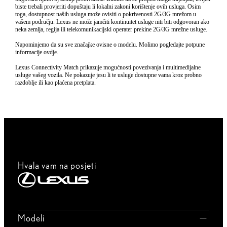
biste trebali provjeriti dopuštaju li lokalni zakoni korištenje ovih usluga. Osim
toga, dostupnost naših usluga može ovisiti o pokrivenosti 2G/3G mrežom u
vašem području. Lexus ne može jamčiti kontinuitet usluge niti biti odgovoran ako
neka zemlja, regija ili telekomunikacijski operater prekine 2G/3G mrežne usluge.
Napominjemo da su sve značajke ovisne o modelu. Molimo pogledajte potpune
informacije ovdje.
Lexus Connectivity Match prikazuje mogućnosti povezivanja i multimedijalne
usluge vašeg vozila. Ne pokazuje jesu li te usluge dostupne vama kroz probno
razdoblje ili kao plaćena pretplata.
Hvala vam na posjeti
Modeli