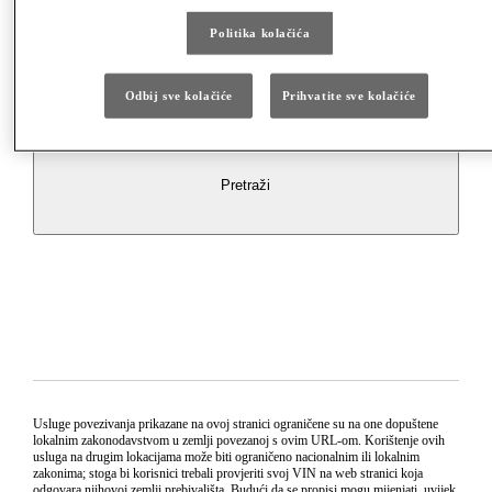
Politika kolačića
Odbij sve kolačiće
Prihvatite sve kolačiće
Pretraži
Usluge povezivanja prikazane na ovoj stranici ograničene su na one dopuštene
lokalnim zakonodavstvom u zemlji povezanoj s ovim URL-om. Korištenje ovih
usluga na drugim lokacijama može biti ograničeno nacionalnim ili lokalnim
zakonima; stoga bi korisnici trebali provjeriti svoj VIN na web stranici koja
odgovara njihovoj zemlji prebivališta. Budući da se propisi mogu mijenjati, uvijek