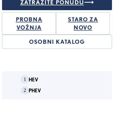
ZATRAŽITE PONUDU
PROBNA
STARO ZA
VOŽNJA
NOVO
OSOBNI KATALOG
1
NX HEV
2
NX PHEV