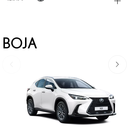
BOJA
Prethodno
Sljede