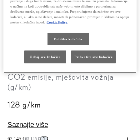
pružanje usluga trećih strana, za društvene mreže te analizu prometa. Informacije
Ubrzanje 0-100 km/h (s)
o načinu na koji upotrebljavate naše web-mjesto dijelimo s partnerima za
društvene mreže, oglašavanje i analitiku. Preporučujemo da zadržite sve ove
kolačiće, ali ako se ne slažete, možete ih jednostavno promijeniti klikom na opciju
8,8 sek
postavki kolačića ispod.
Cookie Policy
Mješovita vožnja (l/100 km)
Politika kolačića
5,7 l/100km
Odbij sve kolačiće
Prihvatite sve kolačiće
CO2 emisije, mješovita vožnja
(g/km)
128 g/km
Saznajte više
1
62.145 €
65.145 €