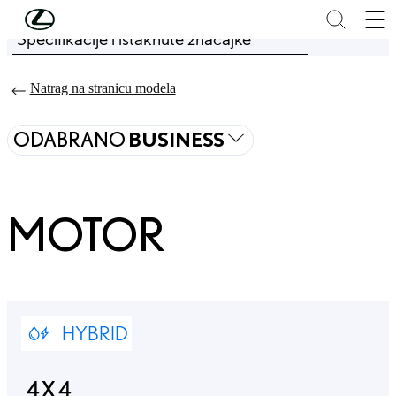
Skip to Main Content
(Press Enter)
Specifikacije i istaknute značajke
Price is updated The price of your configuration is 64.865 €
Natrag na stranicu modela
ODABRANO
BUSINESS
MOTOR
HYBRID
4X4