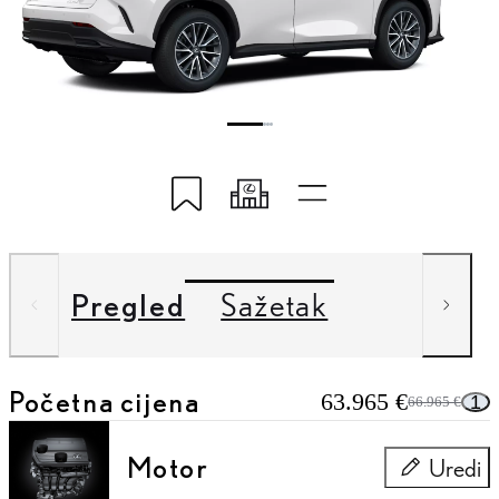
Spremi u aplikaciju My Lexus
Podijeli moj kod
Brze poveznice
Pregled
Sažetak
Početna cijena
63.965 €
1
66.965 €
Motor
Uredi
Motor