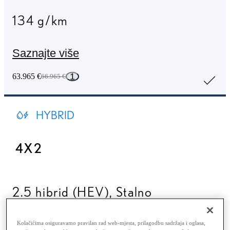
134 g/km
Saznajte više
1
63.965 €
66.965 €
HYBRID
4X2
2.5 hibrid (HEV)
,
Stalno
promjenjivi prijenos (CVT)
Kolačićima osiguravamo pravilan rad web-mjesta, prilagodbu sadržaja i oglasa,