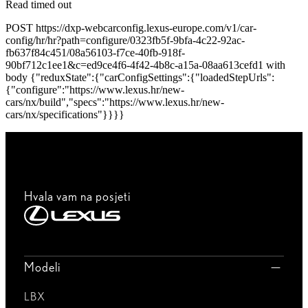
Read timed out
POST https://dxp-webcarconfig.lexus-europe.com/v1/car-
config/hr/hr?path=configure/0323fb5f-9bfa-4c22-92ac-
fb637f84c451/08a56103-f7ce-40fb-918f-
90bf712c1ee1&c=ed9ce4f6-4f42-4b8c-a15a-08aa613cefd1 with
body {"reduxState":{"carConfigSettings":{"loadedStepUrls":
{"configure":"https://www.lexus.hr/new-
cars/nx/build","specs":"https://www.lexus.hr/new-
cars/nx/specifications"}}}}
Hvala vam na posjeti
Modeli
LBX