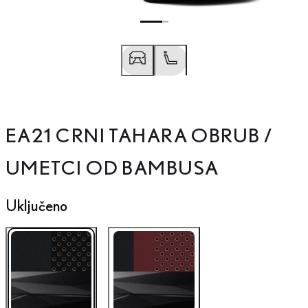
EA21 CRNI TAHARA OBRUB /
Prethodno
Sljedeće
UMETCI OD BAMBUSA
Uključeno