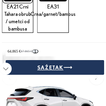
EA21 Crni
EA31
Tahara obrub
Crna/garnet/bambus
/ umetci od
bambusa
1
64.865 €
67.865 €
PREGLED
SAŽETAK
Prethodno
Sljede