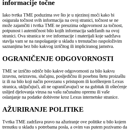
informacije točne
Iako tvrtka TME poduzima sve što je u njezinoj moći kako bi
osigurala točnost svih informacija na ovoj stranici, točnost se ne
može zajamčiti i tvrtka TME ne preuzima odgovornost za točnost,
potpunost i autentičnost bilo kojih informacija sadržanih na ovoj
stranici. Ova stranica te sve informacije i materijali koje sadržava
stavlja vam se na raspolaganje u skladu s trenutačno raspoloživim
saznanjima bez bilo kakvog izričitog ili impliciranog jamstva.
OGRANIČENJE ODGOVORNOSTI
TME se izričito odriče bilo kakve odgovornosti za bilo kakvu
izravnu, neizravnu, slučajnu, posljedičnu ili posebnu štetu proizašlu
iz ili na bilo koji način povezanu s pristupom ili korištenjem Lexus
stranica, uključujući, ali ne ograničavajući se na gubitak ili oštećenje
uslijed djelovanja virusa na vašu računalnu opremu ili vaše
oslanjanje na podatke dobivene kroz Lexus internetske stranice.
AŽURIRANJE POLITIKE
Tvrtka TME zadržava pravo na ažuriranje ove politike u bilo kojem
trenutku u skladu s potrebama posla, a ovim vas putem pozivamo da