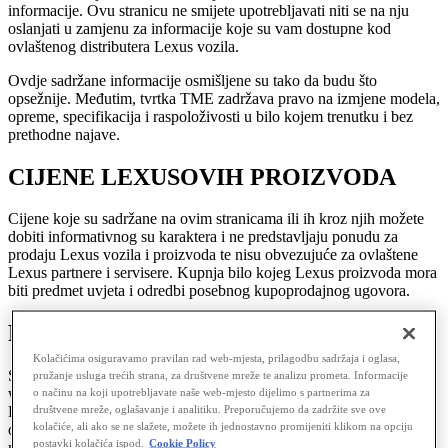
informacije. Ovu stranicu ne smijete upotrebljavati niti se na nju
oslanjati u zamjenu za informacije koje su vam dostupne kod
ovlaštenog distributera Lexus vozila.
Ovdje sadržane informacije osmišljene su tako da budu što
opsežnije. Međutim, tvrtka TME zadržava pravo na izmjene modela,
opreme, specifikacija i raspoloživosti u bilo kojem trenutku i bez
prethodne najave.
CIJENE LEXUSOVIH PROIZVODA
Cijene koje su sadržane na ovim stranicama ili ih kroz njih možete
dobiti informativnog su karaktera i ne predstavljaju ponudu za
prodaju Lexus vozila i proizvoda te nisu obvezujuće za ovlaštene
Lexus partnere i servisere. Kupnja bilo kojeg Lexus proizvoda mora
biti predmet uvjeta i odredbi posebnog kupoprodajnog ugovora.
Potrošnja goriva i emisije CO2
Kolačićima osiguravamo pravilan rad web-mjesta, prilagodbu sadržaja i oglasa,
Sve vrijednosti potrošnje goriva i emisije CO2 navedene na ovom
pružanje usluga trećih strana, za društvene mreže te analizu prometa. Informacije
web-mjestu mjere se u kontroliranoj okolini u skladu sa zahtjevima
o načinu na koji upotrebljavate naše web-mjesto dijelimo s partnerima za
društvene mreže, oglašavanje i analitiku. Preporučujemo da zadržite sve ove
Direktive 80/1268/EEZ i njezinim izmjenama i dopunama, na
kolačiće, ali ako se ne slažete, možete ih jednostavno promijeniti klikom na opciju
osnovnom modelu vozila. Ako želite doznati više o osnovnom
postavki kolačića ispod.
Cookie Policy
modelu vozila ili ako ga želite kupiti, obratite se svojem lokalnom