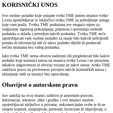
KORISNIČKI UNOS
Sve osobne podatke koje ustupite tvrtki TME putem stranice tvrtke
Lexus upotrebljavat će isključivo tvrtka TME za poboljšanje usluga
koje vam pruža. Tvrtka TME poduzima sve moguće mjere za
osiguranje sigurnog prikupljanja, prijenosa i spremanja osobnih
podataka u skladu s prirodom takvih podataka. Tvrtka TME neće
upotrebljavati vaše osobne podatke za slanje bilo kakvih neželjenih
poruka ili informacija niti će takve podatke dijeliti ili prodavati
trećim stranama bez vašeg pristanka.
Iako tvrtka TME nema obvezu nadzirati i/ili pregledavati bilo kakve
podatke koje korisnici unesu na stranicu tvrtke Lexus i ne preuzima
nikakvu odgovornost ni obvezu vezanu uz takve unose, tvrtka TME
zadržava pravo na povremenu provjeru takvih korisničkih unosa i
uklanjanje istih sa stranice bez opravdanja.
Obavijest o autorskom pravu
Sav sadržaj na ovoj stranici zaštićen je autorskim pravom.
Informacije, tekstove, slike i grafike s ove stranice možete
upotrebljavati isključivo u privatne, nekomercijalne svrhe te ih ne
smijete kopirati, izmjenjivati, prenositi, licencirati ili objavljivati, u