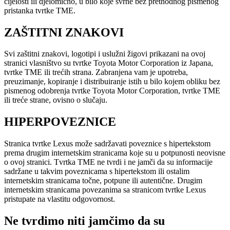
cijelosti ili djelomično, u bilo koje svrhe bez prethodnog pismenog
pristanka tvrtke TME.
ZAŠTITNI ZNAKOVI
Svi zaštitni znakovi, logotipi i uslužni žigovi prikazani na ovoj
stranici vlasništvo su tvrtke Toyota Motor Corporation iz Japana,
tvrtke TME ili trećih strana. Zabranjena vam je upotreba,
preuzimanje, kopiranje i distribuiranje istih u bilo kojem obliku bez
pismenog odobrenja tvrtke Toyota Motor Corporation, tvrtke TME
ili treće strane, ovisno o slučaju.
HIPERPOVEZNICE
Stranica tvrtke Lexus može sadržavati poveznice s hipertekstom
prema drugim internetskim stranicama koje su u potpunosti neovisne
o ovoj stranici. Tvrtka TME ne tvrdi i ne jamči da su informacije
sadržane u takvim poveznicama s hipertekstom ili ostalim
internetskim stranicama točne, potpune ili autentične. Drugim
internetskim stranicama povezanima sa stranicom tvrtke Lexus
pristupate na vlastitu odgovornost.
Ne tvrdimo niti jamčimo da su