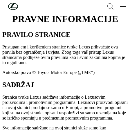
Skip to Main Content
(Press Enter)
PRAVNE INFORMACIJE
PRAVILO STRANICE
Pristupanjem i korištenjem stranice tvrtke Lexus prihvaćate ova
pravila bez ograničenja i uvjeta. Zbog toga vaš pristup Lexus
stranicama podliježe ovim pravilima kao i svim zakonima kojima je
to regulirano.
Autorsko pravo © Toyota Motor Europe („TME")
SADRŽAJ
Stranica tvrtke Lexus sadržava informacije o Lexusovim
proizvodima i promotivnim programima. Lexusovi proizvodi opisani
na ovoj stranici prodaju se samo u Europi, a promotivni programi
koji su na ovoj stranici opisani raspoloživi su samo u zemljama koje
se izričito spominju u predmetnim promotivnim programima.
Sve informacije sadržane na ovoj stranici služe samo kao