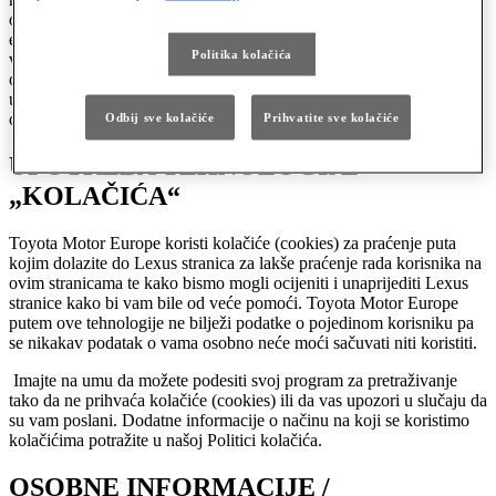
ovlaštenom distributeru Lexus vozila. Vrijednosti potrošnje goriva i
emisije CO2 vašeg vozila mogu se razlikovati od izmjerenih
Politika kolačića
vrijednosti. Određivanje potrošnje goriva i emisije CO2 automobila
ovisi o ponašanju u vožnji i ostalim čimbenicima (primjerice,
uvjetima na cesti, prometu, stanju vozila, ugrađenoj opremi,
opterećenju, broju putnika...).
Odbij sve kolačiće
Prihvatite sve kolačiće
UPOTREBA TEHNOLOGIJE
„KOLAČIĆA“
Toyota Motor Europe koristi kolačiće (cookies) za praćenje puta
kojim dolazite do Lexus stranica za lakše praćenje rada korisnika na
ovim stranicama te kako bismo mogli ocijeniti i unaprijediti Lexus
stranice kako bi vam bile od veće pomoći. Toyota Motor Europe
putem ove tehnologije ne bilježi podatke o pojedinom korisniku pa
se nikakav podatak o vama osobno neće moći sačuvati niti koristiti.
Imajte na umu da možete podesiti svoj program za pretraživanje
tako da ne prihvaća kolačiće (cookies) ili da vas upozori u slučaju da
su vam poslani. Dodatne informacije o načinu na koji se koristimo
kolačićima potražite u našoj Politici kolačića.
OSOBNE INFORMACIJE /