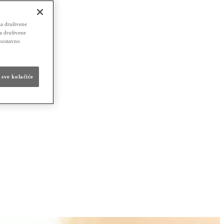
za društvene
za društvene
dnostavno
 sve kolačiće