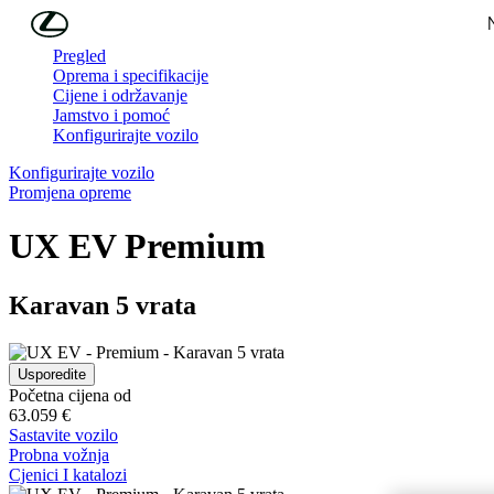
Skip to Main Content
(Press Enter)
Pregled
Oprema i specifikacije
Cijene i održavanje
Jamstvo i pomoć
Konfigurirajte vozilo
Konfigurirajte vozilo
Promjena opreme
UX EV
Premium
Karavan 5 vrata
Usporedite
Početna cijena od
63.059 €
Sastavite vozilo
Probna vožnja
Cjenici I katalozi