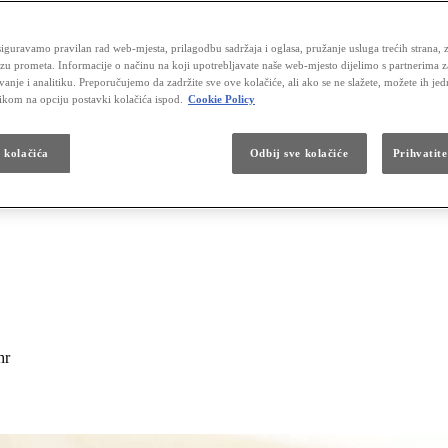
iguravamo pravilan rad web-mjesta, prilagodbu sadržaja i oglasa, pružanje usluga trećih strana, 
izu prometa. Informacije o načinu na koji upotrebljavate naše web-mjesto dijelimo s partnerima 
vanje i analitiku. Preporučujemo da zadržite sve ove kolačiće, ali ako se ne slažete, možete ih je
likom na opciju postavki kolačića ispod.
Cookie Policy
a kolačića
Odbij sve kolačiće
Prihvatite
hr