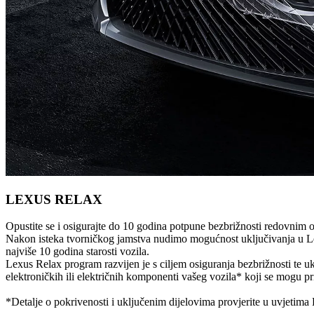
LEXUS RELAX
Opustite se i osigurajte do 10 godina potpune bezbrižnosti redovni
Nakon isteka tvorničkog jamstva nudimo mogućnost uključivanja u Lex
najviše 10 godina starosti vozila.
Lexus Relax program razvijen je s ciljem osiguranja bezbrižnosti te u
elektroničkih ili električnih komponenti vašeg vozila* koji se mogu pr
*Detalje o pokrivenosti i uključenim dijelovima provjerite u uvjetim