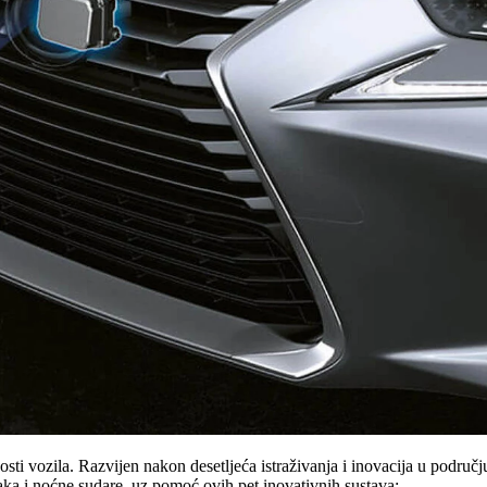
sti vozila. Razvijen nakon desetljeća istraživanja i inovacija u podru
raka i noćne sudare, uz pomoć ovih pet inovativnih sustava: