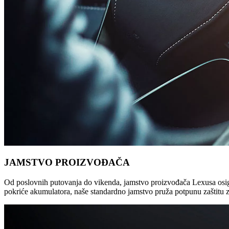
JAMSTVO PROIZVOĐAČA
Od poslovnih putovanja do vikenda, jamstvo proizvođača Lexusa osig
pokriće akumulatora, naše standardno jamstvo pruža potpunu zaštitu 