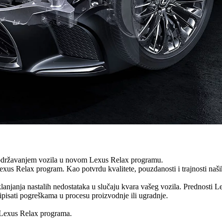
m održavanjem vozila u novom Lexus Relax programu.
us Relax program. Kao potvrdu kvalitete, pouzdanosti i trajnosti naši
klanjanja nastalih nedostataka u slučaju kvara vašeg vozila. Prednosti 
ipisati pogreškama u procesu proizvodnje ili ugradnje.
a Lexus Relax programa.