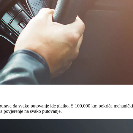
urava da svako putovanje ide glatko. S 100,000 km pokrića mehanički
za povjerenje na svako putovanje.