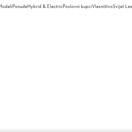
Modeli
Ponude
Hybrid & Electric
Poslovni kupci
Vlasništvo
Svijet Le