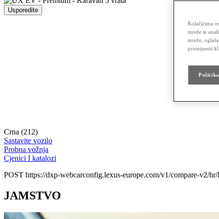
Usporedite
Kolačićima os
mreže te anal
mreže, oglaša
promijeniti k
Politik
Crna (212)
Sastavite vozilo
Probna vožnja
Cjenici I katalozi
POST https://dxp-webcarconfig.lexus-europe.com/v1/compare-v2/hr/
JAMSTVO