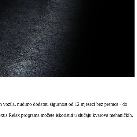
h vozila, nudimo dodatnu sigurnost od 12 mjeseci bez premca - do
Lexus Relax programa možete iskoristiti u slučaju kvarova mehaničkih,