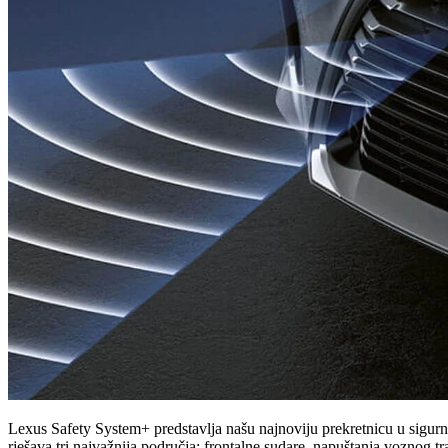
Lexus Safety System+ predstavlja našu najnoviju prekretnicu u sigurno
rješava tri najvažnija područja
: frontalne sudare, napuštanja voznog t