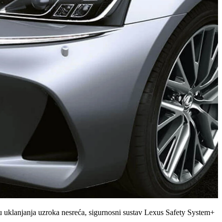
čju uklanjanja uzroka nesreća, sigurnosni sustav Lexus Safety System+