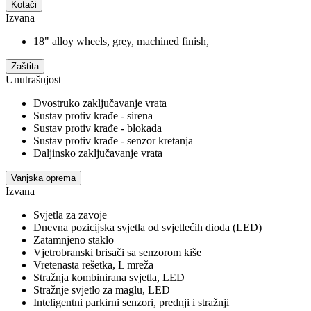
Kotači
Izvana
18" alloy wheels, grey, machined finish,
Zaštita
Unutrašnjost
Dvostruko zaključavanje vrata
Sustav protiv krađe - sirena
Sustav protiv krađe - blokada
Sustav protiv krađe - senzor kretanja
Daljinsko zaključavanje vrata
Vanjska oprema
Izvana
Svjetla za zavoje
Dnevna pozicijska svjetla od svjetlećih dioda (LED)
Zatamnjeno staklo
Vjetrobranski brisači sa senzorom kiše
Vretenasta rešetka, L mreža
Stražnja kombinirana svjetla, LED
Stražnje svjetlo za maglu, LED
Inteligentni parkirni senzori, prednji i stražnji