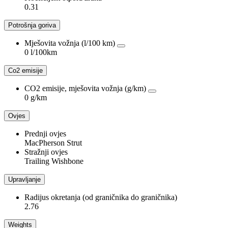
0.31
Potrošnja goriva
Mješovita vožnja (l/100 km)
0 l/100km
Co2 emisije
CO2 emisije, mješovita vožnja (g/km)
0 g/km
Ovjes
Prednji ovjes
MacPherson Strut
Stražnji ovjes
Trailing Wishbone
Upravljanje
Radijus okretanja (od graničnika do graničnika)
2.76
Weights