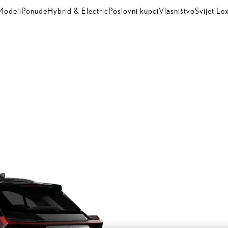
Modeli
Ponude
Hybrid & Electric
Poslovni kupci
Vlasništvo
Svijet Le