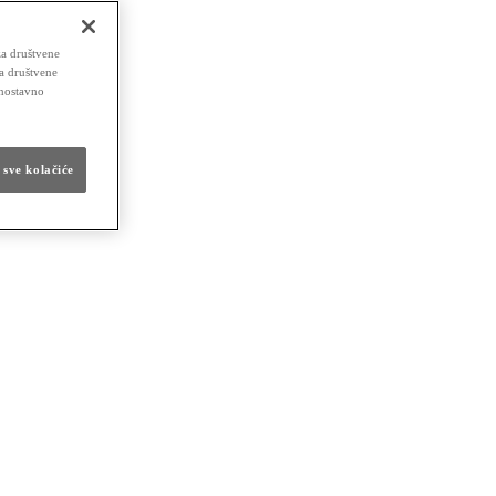
za društvene
za društvene
dnostavno
 sve kolačiće