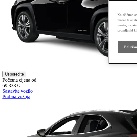
Kolačićima os
mreže te anal
mreže, oglaša
promijeniti k
Politik
Usporedite
Početna cijena od
69.333 €
Sastavite vozilo
Probna vožnja