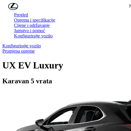
Skip to Main Content
(Press Enter)
Pregled
Oprema i specifikacije
Cijene i održavanje
Jamstvo i pomoć
Konfigurirajte vozilo
Konfigurirajte vozilo
Promjena opreme
UX EV
Luxury
Karavan 5 vrata