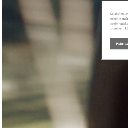
Kolačićima os
mreže te anal
mreže, oglaša
promijeniti k
Politik