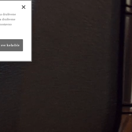
za društvene
za društvene
dnostavno
 sve kolačiće