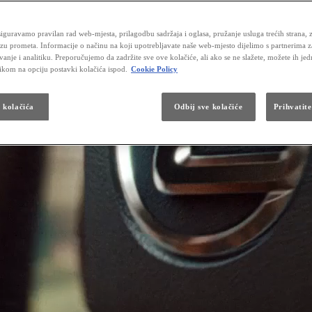
iguravamo pravilan rad web-mjesta, prilagodbu sadržaja i oglasa, pružanje usluga trećih strana, 
izu prometa. Informacije o načinu na koji upotrebljavate naše web-mjesto dijelimo s partnerima 
vanje i analitiku. Preporučujemo da zadržite sve ove kolačiće, ali ako se ne slažete, možete ih je
likom na opciju postavki kolačića ispod.
Cookie Policy
a kolačića
Odbij sve kolačiće
Prihvatite