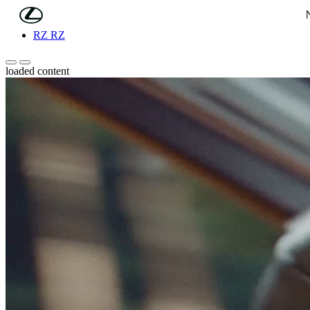
(Press Enter)
Skip to Main Content
RZ
RZ
Pomicanje ulijevo
Pomicanje udesno
loaded content