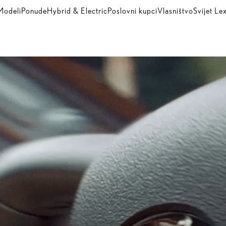
Modeli
Ponude
Hybrid & Electric
Poslovni kupci
Vlasništvo
Svijet Le